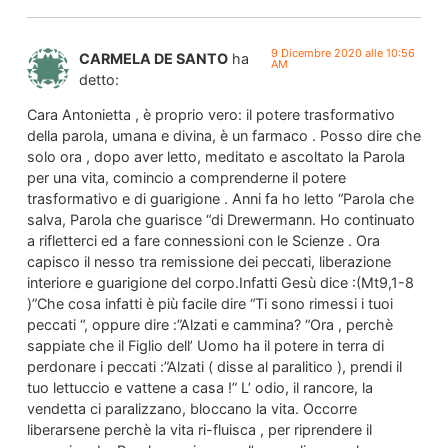
9 Dicembre 2020 alle 10:56
CARMELA DE SANTO
ha
AM
detto:
Cara Antonietta , è proprio vero: il potere trasformativo
della parola, umana e divina, è un farmaco . Posso dire che
solo ora , dopo aver letto, meditato e ascoltato la Parola
per una vita, comincio a comprenderne il potere
trasformativo e di guarigione . Anni fa ho letto “Parola che
salva, Parola che guarisce “di Drewermann. Ho continuato
a rifletterci ed a fare connessioni con le Scienze . Ora
capisco il nesso tra remissione dei peccati, liberazione
interiore e guarigione del corpo.Infatti Gesù dice :(Mt9,1-8
)”Che cosa infatti è più facile dire “Ti sono rimessi i tuoi
peccati “, oppure dire :”Alzati e cammina? “Ora , perchè
sappiate che il Figlio dell’ Uomo ha il potere in terra di
perdonare i peccati :”Alzati ( disse al paralitico ), prendi il
tuo lettuccio e vattene a casa !” L’ odio, il rancore, la
vendetta ci paralizzano, bloccano la vita. Occorre
liberarsene perchè la vita ri-fluisca , per riprendere il