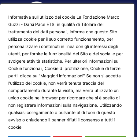
Informativa sull'utilizzo dei cookie La Fondazione Marco
Guzzi - Darsi Pace ETS, in qualità di Titolare del
trattamento dei dati personali, informa che questo Sito
utilizza cookie per il suo corretto funzionamento, per
F.A.Q.
Contatti
personalizzare i contenuti in linea con gli interessi degli
utenti, per fornire le funzionalità del Sito e dei social e per
Mappa del sito
Calendario corsi
svolgere attività statistiche. Per ulteriori informazioni sui
Progetti Darsi Pace
Privacy Policy
Cookie funzionali, Cookie di profilazione, Cookie di terze
parti, clicca su "Maggiori informazioni" Se non si accetta
Login redattori
Cookie Policy
l'utilizzo dei cookie, non verrà tenuta traccia del
comportamento durante la visita, ma verrà utilizzato un
unico cookie nel browser per ricordare che si è scelto di
Seguici su:
non registrare informazioni sulla navigazione. Utilizzando
qualsiasi collegamento o pulsante al di fuori di questo
avviso o chiudendo il banner rifiuti il consenso a tutti i
cookie.
Maggiori informazioni
© 2026
Fondazione Marco Guzzi – Darsi Pace