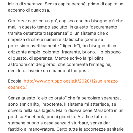
inizio di speranza. Senza capire perché, prima di capire un
accenno di qualcosa.
Ora forse capisco un po’, capisco che ho bisogno più che
mai, in questo tempo asciutto, in questo “oscuramento
tramite ostentata trasparenza” di un sistema che ci
rimpinza di cifre e numeri e statistiche (come se
potessimo asetticamente “digerirle”), ho bisogno di un
orizzonte ampio, colorato, fragrante, buono. Ho bisogno
di questo, di speranza. Mentre scrivo la “pillolina
astronomica” del giorno, che commenta l’immagine,
decido di inserire un rimando al tuo post.
Eccola,
http://www.gruppolocale.it/2020/12/un-arazzo-
cosmico/
Senza questo “cielo colorato” che fa percolare speranza,
sono annichilito, impotente. Il sistema mi atterrisce, se
scivolo nella sua logica. Ma lo diceva bene Marabotti in un
post su Facebook, pochi giorni fa. Alla fine tutto è
starsene buono a casa senza disturbare, senza dar
fastidio al manovratore. Certo tutte le accortezze sanitarie