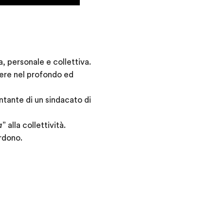
, personale e collettiva.
dere nel profondo ed
ntante di un sindacato di
a
” alla collettività.
rdono.