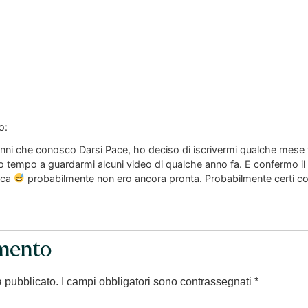
o:
nni che conosco Darsi Pace, ho deciso di iscrivermi qualche mese f
o tempo a guardarmi alcuni video di qualche anno fa. E confermo il 
poca
probabilmente non ero ancora pronta. Probabilmente certi conc
mento
à pubblicato.
I campi obbligatori sono contrassegnati
*