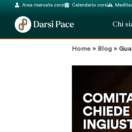
Area riservata corsi
Calendario corsi
Meditaz
Chi s
Home
»
Blog
»
Guar