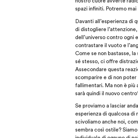
nostro cuore avverte radi
spazi infiniti. Potremo mai 
Davanti all’esperienza di 
di distogliere l’attenzione,
dell’universo contro ogni 
contrastare il vuoto e l’an
Come se non bastasse, la s
sé stesso, ci offre distrazi
Assecondare questa reazion
scomparire e di non poter p
fallimentari. Ma non è più 
sarà quindi il nuovo centro
Se proviamo a lasciar and
esperienza di qualcosa di 
scivoliamo anche noi, com
sembra così ostile? Siamo r
individuale di ognuno di noi