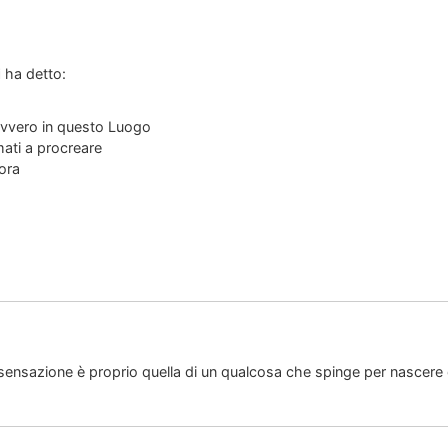
i
ha detto:
 ovvero in questo Luogo
ati a procreare
mora
la sensazione è proprio quella di un qualcosa che spinge per nascer