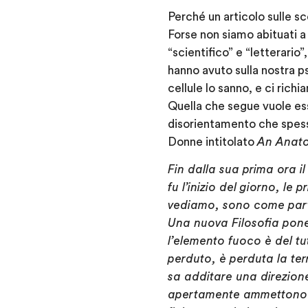
Perché un articolo sulle s
Forse non siamo abituati a
“scientifico” e “letterari
hanno avuto sulla nostra p
cellule lo sanno, e ci ric
Quella che segue vuole esse
disorientamento che spess
Donne intitolato
An Anato
Fin dalla sua prima ora 
fu l’inizio del giorno, le 
vediamo, sono come part
Una nuova Filosofia pone
l’elemento fuoco è del tut
perduto, è perduta la te
sa additare una direzione
apertamente ammettono