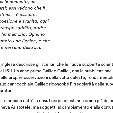
 nel firmamento, ne
rsi; essi vedono che il
tomi si è dissolto.
 coesione è svanita, ogni
principe suddito, padre
n si ha memoria. Ognuno
ventato una Fenice, e che
re nessuno della sua
 inglese descrisse gli scenari che le nuove scoperte scient
l 1611. Un anno prima Galileo Galilei, con la pubblicazione
 delle proprie osservazioni della volta celeste, fondamentali
suo cannocchiale Galileo riconobbe l’irregolarità della supe
rateri.
tolemaica entrò in crisi. I corpi celesti non erano più da co
neva Aristotele, ma soggetti al cambiamento e alla corru