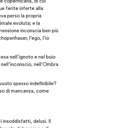
ne copernicana, di cui
e ferite inferte alla
va perso la propria
nimale evoluta; e la
imensione inconscia ben più
hopenhauer, l’ego, l’io
cesa nell’ignoto e nel buio
 nell’inconscio, nell’Ombra
vuoto spesso indefinibile?
enso di mancanza, come
nsoddisfatti, delusi. Il