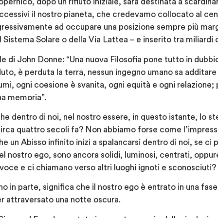
opernico, dopo un rifiuto iniziale, sarà destinata a scardin
ccessivi il nostro pianeta, che credevamo collocato al cent
ogressivamente ad occupare una posizione sempre più margi
 Sistema Solare o della Via Lattea – e inserito tra miliardi di
e di John Donne: “Una nuova Filosofia pone tutto in dubbi
rduto, è perduta la terra, nessun ingegno umano sa additare 
umi, ogni coesione è svanita, ogni equità e ogni relazione;
i ha memoria”.
e dentro di noi, nel nostro essere, in questo istante, lo 
irca quattro secoli fa? Non abbiamo forse come l’impress
e un Abisso infinito inizi a spalancarsi dentro di noi, se ci
el nostro ego, sono ancora solidi, luminosi, centrati, oppure
oce e ci chiamano verso altri luoghi ignoti e sconosciuti?
in parte, significa che il nostro ego è entrato in una fase 
er attraversato una notte oscura.