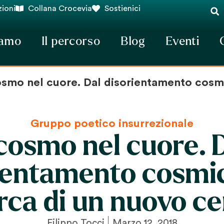
ioni
Collana Crocevia
Sostienici
iamo
Il percorso
Blog
Eventi
osmo nel cuore. Dal disorientamento cosmi
Gruppo poetico insurrezionale
 cosmo nel cuore. 
ientamento cosmic
rca di un nuovo c
Filippo Tocci
Marzo 12, 2018