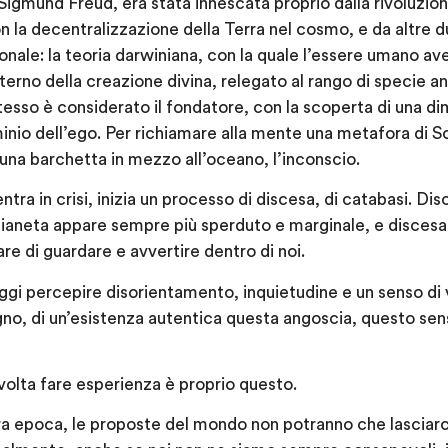
 Sigmund Freud, era stata innescata proprio dalla rivoluzio
n la decentralizzazione della Terra nel cosmo, e da altre du
nale: la teoria darwiniana, con la quale l’essere umano ave
interno della creazione divina, relegato al rango di specie a
 stesso è considerato il fondatore, con la scoperta di una d
inio dell’ego. Per richiamare alla mente una metafora di Sc
na barchetta in mezzo all’oceano, l’inconscio.
tra in crisi, inizia un processo di discesa, di catabasi. Dis
 pianeta appare sempre più sperduto e marginale, e discesa
re di guardare e avvertire dentro di noi.
ggi percepire disorientamento, inquietudine e un senso di 
egno, di un’esistenza autentica questa angoscia, questo s
lvolta fare esperienza è proprio questo.
a epoca, le proposte del mondo non potranno che lasciarci i