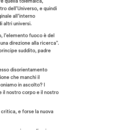
are quella tolemaica,
ro dell’Universo, e quindi
nale all’interno
 altri universi.
o, l’elemento fuoco è del
una direzione alla ricerca”.
 principe suddito, padre
stesso disorientamento
ione che manchi il
 poniamo in ascolto? I
 il nostro corpo e il nostro
critica, e forse la nuova