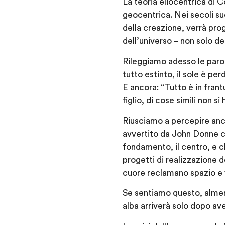
La teoria eliocentrica di C
geocentrica. Nei secoli su
della creazione, verrà pr
dell’universo – non solo del
Rileggiamo adesso le parol
tutto estinto, il sole è pe
E ancora: “Tutto è in frant
figlio, di cose simili non s
Riusciamo a percepire anch
avvertito da John Donne c
fondamento, il centro, e ch
progetti di realizzazione d
cuore reclamano spazio e v
Se sentiamo questo, almeno 
alba arriverà solo dopo av