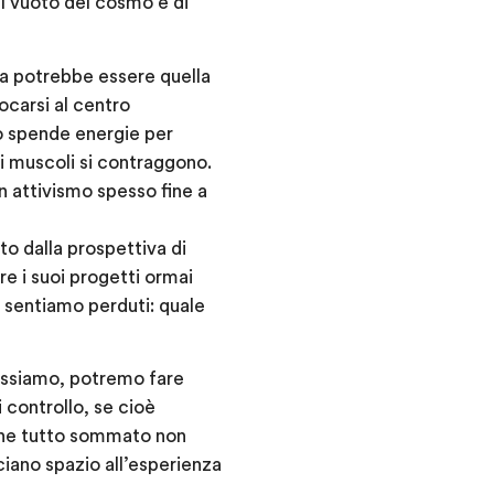
l vuoto del cosmo e di
ta potrebbe essere quella
locarsi al centro
po spende energie per
, i muscoli si contraggono.
n attivismo spesso fine a
o dalla prospettiva di
re i suoi progetti ormai
i sentiamo perduti: quale
lassiamo, potremo fare
 controllo, se cioè
 che tutto sommato non
ciano spazio all’esperienza