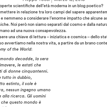
coperte scientifiche dell’età moderna in un blog poetico?
 mettere in relazione tra loro campi del sapere apparente
o”, e nemmeno a considerare l’enorme impatto che alcune a
siche. Noi però non siamo separati dal cosmo e dalla natura
hiamano ad una nuova consapevolezza.
re una chiave di lettura – iniziatica e cosmica – dello sta
o avvertiamo nella nostra vita, a partire da un brano con
my of the World
:
il mondo decadde, la sera
primavere, le estati che
i di donne cinquantenni.
 tutto in dubbio,
to estinto, il sole è
rra, nessun ingegno umano
 alla ricerca. Gli uomini
 che questo mondo è