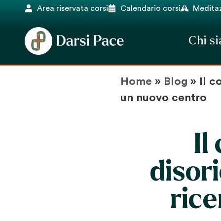
Area riservata corsi
Calendario corsi
Meditaz
Chi s
Home
»
Blog
»
Il c
un nuovo centro
Il
disor
rice