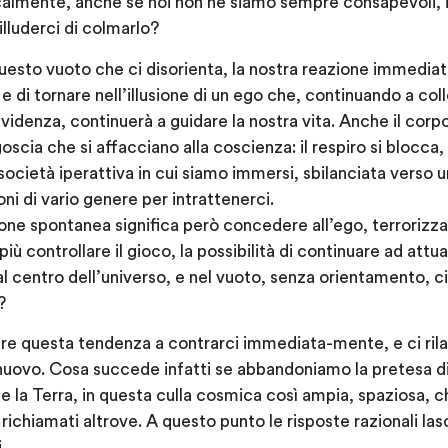
calmente, anche se noi non ne siamo sempre consapevoli, i
illuderci di colmarlo?
questo vuoto che ci disorienta, la nostra reazione immedia
 e di tornare nell’illusione di un ego che, continuando a col
evidenza, continuerà a guidare la nostra vita. Anche il cor
goscia che si affacciano alla coscienza: il respiro si blocca
ocietà iperattiva in cui siamo immersi, sbilanciata verso u
oni di vario genere per intrattenerci.
e spontanea significa però concedere all’ego, terrorizzat
iù controllare il gioco, la possibilità di continuare ad attua
al centro dell’universo, e nel vuoto, senza orientamento, c
?
are questa tendenza a contrarci immediata-mente, e ci ri
nuovo. Cosa succede infatti se abbandoniamo la pretesa di
e la Terra, in questa culla cosmica così ampia, spaziosa,
ichiamati altrove. A questo punto le risposte razionali las
.