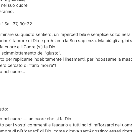
 nel suo cuore,
leranno.
e." Sal. 37, 30-32
minare su questo sentiero, un’impercettibile e semplice solco nella ter
rime" l’amore di Dio e pro/clama la Sua sapienza. Ma più gli argini 
fa cuore e il Cuore (si) fa Dio.
lo scimmiottamento del "giusto".
ato per replicarne indebitamente i lineamenti, per indossarne la masc
ro cercato di "farlo morire"!
lo nel cuore…
etto:
rlo nel cuore……un cuore che si fa Dio.
per i vostri commenti e l’augurio a tutti noi di rafforzarci nell’uomo 
pre di più ‘capaci’ di Dio, come diceva sant’Agostino: esseri ricetti