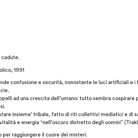
e cadute.
lico, 1991
de confusione e oscurità, nonostante le luci artificiali e i
icie.
 appelli ad una crescita dell’umano: tutto sembra cospirare p
si.
e insieme’ tribale, fatto di riti collettivi mediatici e di sac
italità e energia “nell’oscuro distretto degli uomini” (Trakl
er raggiungere il cuore dei misteri.