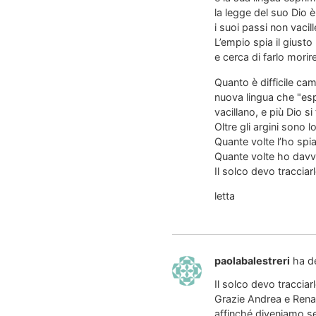
la legge del suo Dio è
i suoi passi non vacil
L’empio spia il giusto
e cerca di farlo morir
Quanto è difficile cam
nuova lingua che "esp
vacillano, e più Dio si 
Oltre gli argini sono 
Quante volte l’ho spi
Quante volte ho davve
Il solco devo tracciar
letta
paolabalestreri
ha d
Il solco devo traccia
Grazie Andrea e Renato 
affinché diveniamo sem