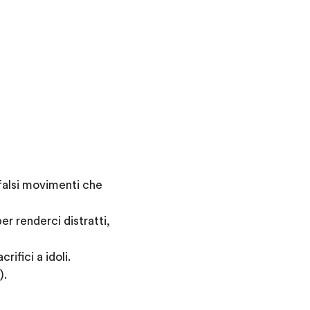
 falsi movimenti che
er renderci distratti,
rifici a idoli.
).