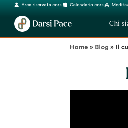
Area riservata corsi
Calendario corsi
Meditaz
Chi s
Home
»
Blog
»
Il c