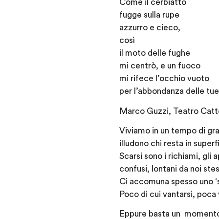
Come il cerbiatto
fugge sulla rupe
azzurro e cieco,
così
il moto delle fughe
mi centrò, e un fuoco
mi rifece l’occhio vuoto
per l’abbondanza delle tu
Marco Guzzi, Teatro Catto
Viviamo in un tempo di gran
illudono chi resta in superf
Scarsi sono i richiami, gli
confusi, lontani da noi stes
Ci accomuna spesso uno ‘star
Poco di cui vantarsi, poca v
Eppure basta un momento p