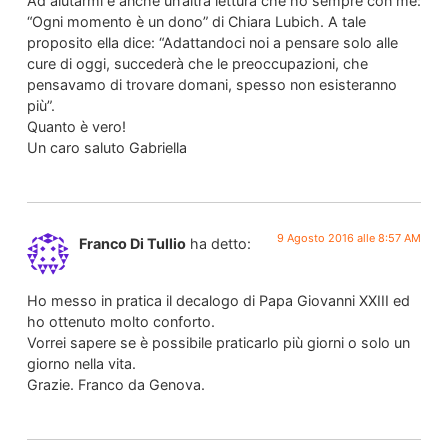
Ad aiutarmi è anche un’altra lettura che ho sempre con me:
“Ogni momento è un dono” di Chiara Lubich. A tale
proposito ella dice: “Adattandoci noi a pensare solo alle
cure di oggi, succederà che le preoccupazioni, che
pensavamo di trovare domani, spesso non esisteranno
più”.
Quanto è vero!
Un caro saluto Gabriella
9 Agosto 2016 alle 8:57 AM
Franco Di Tullio
ha detto:
Ho messo in pratica il decalogo di Papa Giovanni XXIII ed
ho ottenuto molto conforto.
Vorrei sapere se è possibile praticarlo più giorni o solo un
giorno nella vita.
Grazie. Franco da Genova.