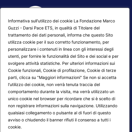
Informativa sull'utilizzo dei cookie La Fondazione Marco
Guzzi - Darsi Pace ETS, in qualità di Titolare del
trattamento dei dati personali, informa che questo Sito
utilizza cookie per il suo corretto funzionamento, per
F.A.Q.
Contatti
personalizzare i contenuti in linea con gli interessi degli
utenti, per fornire le funzionalità del Sito e dei social e per
Mappa del sito
Calendario corsi
svolgere attività statistiche. Per ulteriori informazioni sui
Progetti Darsi Pace
Privacy Policy
Cookie funzionali, Cookie di profilazione, Cookie di terze
parti, clicca su "Maggiori informazioni" Se non si accetta
Login redattori
Cookie Policy
l'utilizzo dei cookie, non verrà tenuta traccia del
comportamento durante la visita, ma verrà utilizzato un
unico cookie nel browser per ricordare che si è scelto di
Seguici su:
non registrare informazioni sulla navigazione. Utilizzando
qualsiasi collegamento o pulsante al di fuori di questo
avviso o chiudendo il banner rifiuti il consenso a tutti i
cookie.
Maggiori informazioni
© 2026
Fondazione Marco Guzzi – Darsi Pace