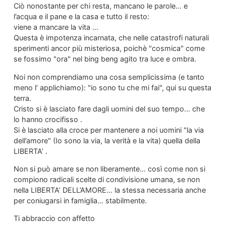
Ciò nonostante per chi resta, mancano le parole… e
l’acqua e il pane e la casa e tutto il resto:
viene a mancare la vita …
Questa è impotenza incarnata, che nelle catastrofi naturali
sperimenti ancor più misteriosa, poichè "cosmica" come
se fossimo "ora" nel bing beng agito tra luce e ombra.
Noi non comprendiamo una cosa semplicissima (e tanto
meno l’ applichiamo): "io sono tu che mi fai", qui su questa
terra.
Cristo si è lasciato fare dagli uomini del suo tempo… che
lo hanno crocifisso .
Si è lasciato alla croce per mantenere a noi uomini "la via
dell’amore" (Io sono la via, la verità e la vita) quella della
LIBERTA’ .
Non si può amare se non liberamente… così come non si
compiono radicali scelte di condivisione umana, se non
nella LIBERTA’ DELL’AMORE… la stessa necessaria anche
per coniugarsi in famiglia… stabilmente.
Ti abbraccio con affetto