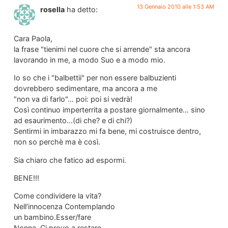
13 Gennaio 2010 alle 1:53 AM
rosella
ha detto:
Cara Paola,
la frase "tienimi nel cuore che si arrende" sta ancora
lavorando in me, a modo Suo e a modo mio.
Io so che i "balbettii" per non essere balbuzienti
dovrebbero sedimentare, ma ancora a me
"non va di farlo"… poi: poi si vedrà!
Così continuo imperterrita a postare giornalmente… sino
ad esaurimento…(di che? e di chi?)
Sentirmi in imbarazzo mi fa bene, mi costruisce dentro,
non so perchè ma è così.
Sia chiaro che fatico ad espormi.
BENE!!!
Come condividere la vita?
Nell’innocenza Contemplando
un bambino.Esser/fare
Nonna. Ci provo a restare