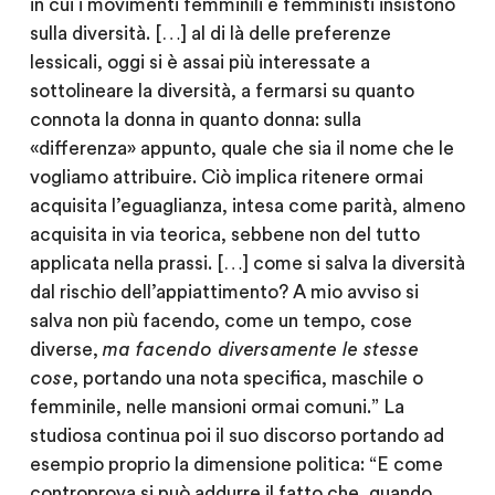
in cui i movimenti femminili e femministi insistono
sulla diversità. […] al di là delle preferenze
lessicali, oggi si è assai più interessate a
sottolineare la diversità, a fermarsi su quanto
connota la donna in quanto donna: sulla
«differenza» appunto, quale che sia il nome che le
vogliamo attribuire. Ciò implica ritenere ormai
acquisita l’eguaglianza, intesa come parità, almeno
acquisita in via teorica, sebbene non del tutto
applicata nella prassi. […] come si salva la diversità
dal rischio dell’appiattimento? A mio avviso si
salva non più facendo, come un tempo, cose
diverse,
ma facendo diversamente le stesse
cose
, portando una nota specifica, maschile o
femminile, nelle mansioni ormai comuni.” La
studiosa continua poi il suo discorso portando ad
esempio proprio la dimensione politica: “E come
controprova si può addurre il fatto che, quando