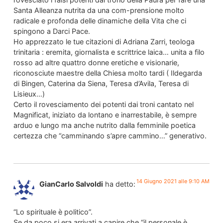
Santa Alleanza nutrita da una com-prensione molto
radicale e profonda delle dinamiche della Vita che ci
spingono a Darci Pace.
Ho apprezzato le tue citazioni di Adriana Zarri, teologa
trinitaria : eremita, giornalista e scrittrice laica… unita a filo
rosso ad altre quattro donne eretiche e visionarie,
riconosciute maestre della Chiesa molto tardi ( Ildegarda
di Bingen, Caterina da Siena, Teresa d’Avila, Teresa di
Lisieux…)
Certo il rovesciamento dei potenti dai troni cantato nel
Magnificat, iniziato da lontano e inarrestabile, è sempre
arduo e lungo ma anche nutrito dalla femminile poetica
certezza che “camminando s’apre cammino…” generativo.
14 Giugno 2021 alle 9:10 AM
GianCarlo Salvoldi
ha detto:
“Lo spirituale è politico”.
Se da poco si era arrivati a capire che “il personale è