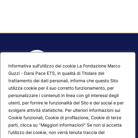
Informativa sull'utilizzo dei cookie La Fondazione Marco
Guzzi - Darsi Pace ETS, in qualità di Titolare del
trattamento dei dati personali, informa che questo Sito
utilizza cookie per il suo corretto funzionamento, per
F.A.Q.
Contatti
personalizzare i contenuti in linea con gli interessi degli
utenti, per fornire le funzionalità del Sito e dei social e per
Mappa del sito
Calendario corsi
svolgere attività statistiche. Per ulteriori informazioni sui
Progetti Darsi Pace
Privacy Policy
Cookie funzionali, Cookie di profilazione, Cookie di terze
parti, clicca su "Maggiori informazioni" Se non si accetta
Login redattori
Cookie Policy
l'utilizzo dei cookie, non verrà tenuta traccia del