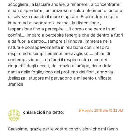
accogliere , a lasciare andare, a rimanere , a concentrarmi
e non disperdermi, un prezioso e saldo riferimento, ancora
di salvezza quando il mare è agitato .Espiro dopo espiro
imparo ad assaporare la calma , la distensione ,
l’espansione fino a percepire ….il corpo che perde i suoi
confini…..Imparo a percepire l’energia che da dentro a fuori
e da fuori a dentro…sempre si rinnova .Immersa nella
natura e consapevolmente in relazione con il respiro,
respiro ed è semplicemente meraviglioso…..attimi di
contemplazione…. da fuori il respiro entra ricco dei
cinguettii degli uccelli, del ronzio di un’ape, ricco della
danza delle foglie,ricco del profumo dei fiori , armonia
,bellezza , stupore mi pervadono e mi sento unificata
.Irenilde
9 Maggio 2016 alle 10:32 AM
chiara cioli
ha detto:
Carissime, grazie per le vostre condivisioni che mi fanno