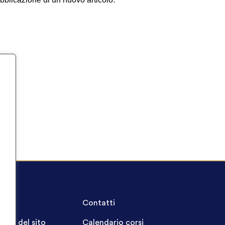
A.Q.
Contatti
ppa del sito
Calendario corsi