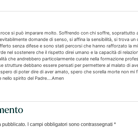
 croce si può imparare molto. Soffrendo con chi soffre, soprattutto
vitabilmente domande di senso, si affina la sensibilità, si trova un
erto senza difese e sono stati percorsi che hanno rafforzato la mi
de nel sostenere che il rispetto direi umano e la capacità di relazi
tà che andrebbero particolarmente curate nella formazione profess
e strutture debbano essere pensati per permettere al malato di avere
a spero di poter dire di aver amato, spero che sorella morte non mi
e nello spirito del Padre….Amen
mento
à pubblicato.
I campi obbligatori sono contrassegnati
*