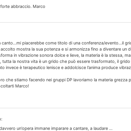
n forte abbraccio. Marco
 in canto…mi piacerebbe come titolo di una conferenza/evento…il g
accolto mostra la sua potenza e si armonizza fino a diventare un do
forma in vibrazione sonora dolce e lieve, la materia è la stessa, ma 
io, tutta la nostra vita è un grido che può essere trasformato, il grido
anto invece è terapeutico lenisce e addolcisce l’anima produce vibr
avoro che stiamo facendo nei gruppi DP lavoriamo la materia grezza pe
coltarti Marco!
o:
, davvero un’opera immane imparare a cantare, a laudare …