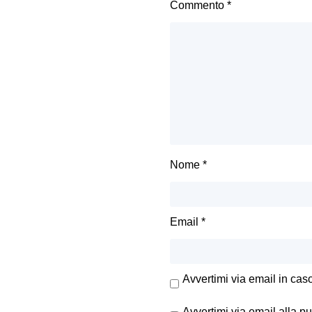
Commento
*
Nome
*
Email
*
Avvertimi via email in cas
Avvertimi via email alla p