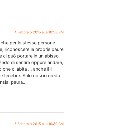
4 Febbraio 2015 alle 10:58 PM
n)che per le stesse persone
e, riconoscere le proprie paure
e ci può portare in un abisso
tando di sentire oppure andare,
 che ci abita … anche lì il
lle tenebre. Solo così io credo,
ansia, paura…
5 Febbraio 2015 alle 10:39 AM