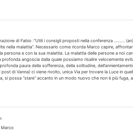
:
azione di Fabio :”Utili i consigli proposti nella conferenza ……… (a
lte nella malattia”. Necessario come ricorda Marco capire, affrontar
la persona e con la sua malattia. La malattia delle persone a noi car
na profonda angoscia dalla quale possiamo risalire velocemente evi
a profonda paura della sofferenza, della solitudine, dell’annientamento
l post di Vanna) ci viene rivolto, unica Via per trovare la Luce in que
a, si possa “stare” accanto in un modo nuovo che non è più fuga, 
o:
. Marco