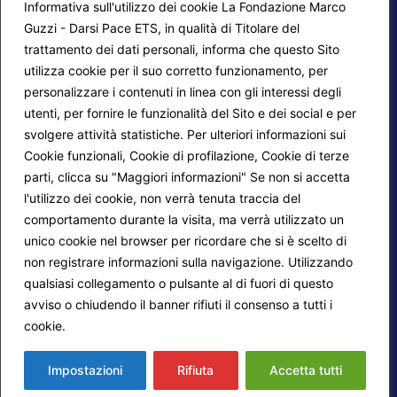
Informativa sull'utilizzo dei cookie La Fondazione Marco
Guzzi - Darsi Pace ETS, in qualità di Titolare del
trattamento dei dati personali, informa che questo Sito
utilizza cookie per il suo corretto funzionamento, per
F.A.Q.
Contatti
personalizzare i contenuti in linea con gli interessi degli
utenti, per fornire le funzionalità del Sito e dei social e per
Mappa del sito
Calendario corsi
svolgere attività statistiche. Per ulteriori informazioni sui
Progetti Darsi Pace
Privacy Policy
Cookie funzionali, Cookie di profilazione, Cookie di terze
parti, clicca su "Maggiori informazioni" Se non si accetta
Login redattori
Cookie Policy
l'utilizzo dei cookie, non verrà tenuta traccia del
comportamento durante la visita, ma verrà utilizzato un
unico cookie nel browser per ricordare che si è scelto di
Seguici su:
non registrare informazioni sulla navigazione. Utilizzando
qualsiasi collegamento o pulsante al di fuori di questo
avviso o chiudendo il banner rifiuti il consenso a tutti i
cookie.
Maggiori informazioni
© 2026
Fondazione Marco Guzzi – Darsi Pace
ETS
. Tutti i diritti sono riservati.
Impostazioni
Rifiuta
Accetta tutti