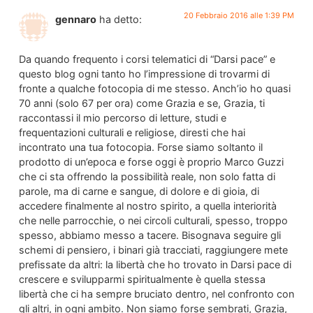
20 Febbraio 2016 alle 1:39 PM
gennaro
ha detto:
Da quando frequento i corsi telematici di “Darsi pace” e
questo blog ogni tanto ho l’impressione di trovarmi di
fronte a qualche fotocopia di me stesso. Anch’io ho quasi
70 anni (solo 67 per ora) come Grazia e se, Grazia, ti
raccontassi il mio percorso di letture, studi e
frequentazioni culturali e religiose, diresti che hai
incontrato una tua fotocopia. Forse siamo soltanto il
prodotto di un’epoca e forse oggi è proprio Marco Guzzi
che ci sta offrendo la possibilità reale, non solo fatta di
parole, ma di carne e sangue, di dolore e di gioia, di
accedere finalmente al nostro spirito, a quella interiorità
che nelle parrocchie, o nei circoli culturali, spesso, troppo
spesso, abbiamo messo a tacere. Bisognava seguire gli
schemi di pensiero, i binari già tracciati, raggiungere mete
prefissate da altri: la libertà che ho trovato in Darsi pace di
crescere e svilupparmi spiritualmente è quella stessa
libertà che ci ha sempre bruciato dentro, nel confronto con
gli altri, in ogni ambito. Non siamo forse sembrati, Grazia,