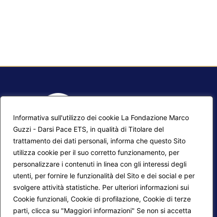
Informativa sull'utilizzo dei cookie La Fondazione Marco
Guzzi - Darsi Pace ETS, in qualità di Titolare del
trattamento dei dati personali, informa che questo Sito
utilizza cookie per il suo corretto funzionamento, per
F.A.Q.
Contatti
personalizzare i contenuti in linea con gli interessi degli
utenti, per fornire le funzionalità del Sito e dei social e per
Mappa del sito
Calendario corsi
svolgere attività statistiche. Per ulteriori informazioni sui
Progetti Darsi Pace
Privacy Policy
Cookie funzionali, Cookie di profilazione, Cookie di terze
parti, clicca su "Maggiori informazioni" Se non si accetta
Login redattori
Cookie Policy