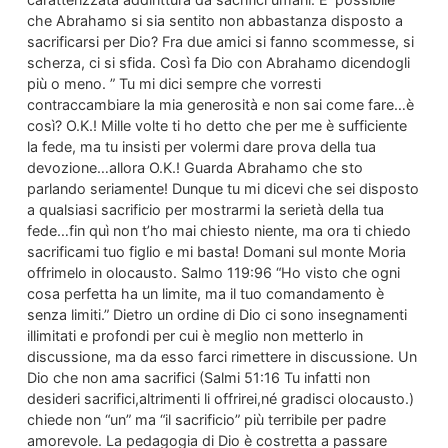
che Abrahamo si sia sentito non abbastanza disposto a
sacrificarsi per Dio? Fra due amici si fanno scommesse, si
scherza, ci si sfida. Così fa Dio con Abrahamo dicendogli
più o meno. ” Tu mi dici sempre che vorresti
contraccambiare la mia generosità e non sai come fare…è
così? O.K.! Mille volte ti ho detto che per me è sufficiente
la fede, ma tu insisti per volermi dare prova della tua
devozione…allora O.K.! Guarda Abrahamo che sto
parlando seriamente! Dunque tu mi dicevi che sei disposto
a qualsiasi sacrificio per mostrarmi la serietà della tua
fede…fin quì non t’ho mai chiesto niente, ma ora ti chiedo
sacrificami tuo figlio e mi basta! Domani sul monte Moria
offrimelo in olocausto. Salmo 119:96 “Ho visto che ogni
cosa perfetta ha un limite, ma il tuo comandamento è
senza limiti.” Dietro un ordine di Dio ci sono insegnamenti
illimitati e profondi per cui è meglio non metterlo in
discussione, ma da esso farci rimettere in discussione. Un
Dio che non ama sacrifici (Salmi 51:16 Tu infatti non
desideri sacrifici,altrimenti li offrirei,né gradisci olocausto.)
chiede non “un” ma “il sacrificio” più terribile per padre
amorevole. La pedagogia di Dio è costretta a passare