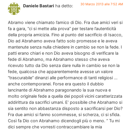
30 Marzo 2013 alle 7:52 AM
Daniele Bastari
ha detto:
Abramo viene chiamato l’amico di Dio. Fra due amici veri si
fa a gara, “ci si mette alla prova” per testare l’autenticità
della propria amicizia. Fino al punto del sacrificio di Isacco,
Dio ad Abrahamo aveva fatto solo promesse e le aveva
mantenute senza nulla chiedere in cambio se non la fede. I
patti erano chiari e non Dio aveva bisogno di verificare la
fede di Abrahamo, ma Abrahamo stesso che aveva
ricevuto tutto da Dio senza dare nulla in cambio se non la
fede, qualcosa che apparentemente avesse un valore
“trascurabile” dinanzi alle performance di tanti religiosi …
anche contemporanei. Forse era questo il dubbio
lancinante di Abrahamo paragonando la sua nuova e
molto originale fede a quella dei popoli vicini caratterizzata
addirittura da sacrifici umani. E’ possibile che Abrahamo si
sia sentito non abbastanza disposto a sacrificarsi per Dio?
Fra due amici si fanno scommesse, si scherza, ci si sfida.
Così fa Dio con Abrahamo dicendogli più o meno. ” Tu mi
dici sempre che vorresti contraccambiare la mia