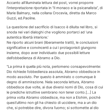
Accanto all’illuminata lettura del post, vorrei proporre
l’interpretazione riportata in “Il monaco e la psicanalista”, di
Marie Balmary, nella collana Crocevia, diretta da Marco
Guzzi, ed.Paoline.
La questione del sacrificio di Isacco è diluita nel libro, si
snoda nei vari dialoghi che vogliono portarci ad ‘una
autentica libertà interiore.’
Ne riporto alcuni brani (liberamente tratti), le conclusioni
significative e convincenti a cui i protagonisti giungono
insieme, dopo aver individuato due possibili letture
dell’obbedienza di Abramo a Dio.
“La prima è quella più nota, perlomeno consapevolmente:
Dio richiede l’obbedienza assoluta, Abramo obbedisce in
modo assoluto. Per questo è ammirato o comunque è
degno di ammirazione. Nela seconda lettura, Abramo
obbedisce due volte, ai due diversi nomi di Dio, cosa di cui
le prediche istruttive sembrano non tener conto.[…] La
prima volta Abramo obbedisce, ma non a Elohim, poichè
quest’ultimo non gli ha chiesto di uccidere, ma a un dio
che, si potrebbe dire, divora l’uomo; si sottomette al dio