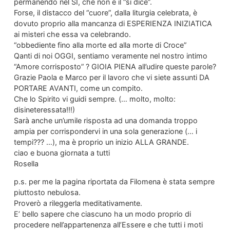
permanendo nel SI, che non è il “si dice”.
Forse, il distacco del “cuore”, dalla liturgia celebrata, è
dovuto proprio alla mancanza di ESPERIENZA INIZIATICA
ai misteri che essa va celebrando.
“obbediente fino alla morte ed alla morte di Croce”
Qanti di noi OGGI, sentiamo veramente nel nostro intimo
“Amore corrisposto” ? GIOIA PIENA all’udire queste parole?
Grazie Paola e Marco per il lavoro che vi siete assunti DA
PORTARE AVANTI, come un compito.
Che lo Spirito vi guidi sempre. (… molto, molto:
disineteressata!!!)
Sarà anche un’umile risposta ad una domanda troppo
ampia per corrispondervi in una sola generazione (… i
tempi??? …), ma è proprio un inizio ALLA GRANDE.
ciao e buona giornata a tutti
Rosella
p.s. per me la pagina riportata da Filomena è stata sempre
piuttosto nebulosa.
Proverò a rileggerla meditativamente.
E’ bello sapere che ciascuno ha un modo proprio di
procedere nell’appartenenza all’Essere e che tutti i moti