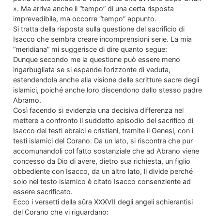
». Ma arriva anche il “tempo” di una certa risposta
imprevedibile, ma occorre “tempo” appunto.
Si tratta della risposta sulla questione del sacrificio di
Isacco che sembra creare incomprensioni serie. La mia
“meridiana” mi suggerisce di dire quanto segue:
Dunque secondo me la questione può essere meno
ingarbugliata se si espande l’orizzonte di veduta,
estendendola anche alla visione delle scritture sacre degli
islamici, poiché anche loro discendono dallo stesso padre
Abramo.
Così facendo si evidenzia una decisiva differenza nel
mettere a confronto il suddetto episodio del sacrifico di
Isacco dei testi ebraici e cristiani, tramite il Genesi, con i
testi islamici del Corano. Da un lato, si riscontra che pur
accomunandoli col fatto sostanziale che ad Abrano viene
concesso da Dio di avere, dietro sua richiesta, un figlio
obbediente con Isacco, da un altro lato, li divide perché
solo nel testo islamico è citato Isacco consenziente ad
essere sacrificato.
Ecco i versetti della sûra XXXVII degli angeli schierantisi
del Corano che vi riguardano: