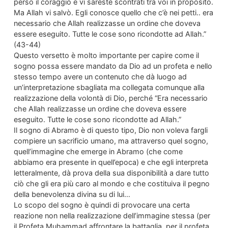
perso il coraggio e vi sareste scontrati tra voi in proposito.
Ma Allah vi salvò. Egli conosce quello che c’è nei petti.. era
necessario che Allah realizzasse un ordine che doveva
essere eseguito. Tutte le cose sono ricondotte ad Allah.”
(43-44)
Questo versetto è molto importante per capire come il
sogno possa essere mandato da Dio ad un profeta e nello
stesso tempo avere un contenuto che dà luogo ad
un’interpretazione sbagliata ma collegata comunque alla
realizzazione della volontà di Dio, perché “Era necessario
che Allah realizzasse un ordine che doveva essere
eseguito. Tutte le cose sono ricondotte ad Allah.”
Il sogno di Abramo è di questo tipo, Dio non voleva fargli
compiere un sacrificio umano, ma attraverso quel sogno,
quell’immagine che emerge in Abramo (che come
abbiamo era presente in quell’epoca) e che egli interpreta
letteralmente, dà prova della sua disponibilità a dare tutto
ciò che gli era più caro al mondo e che costituiva il pegno
della benevolenza divina su di lui…
Lo scopo del sogno è quindi di provocare una certa
reazione non nella realizzazione dell’immagine stessa (per
il Profeta Muhammad affrontare la battaglia, per il profeta