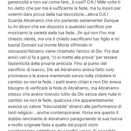
generosità e non sai come fare…è così? O.K.! Mille volte ti
ho detto che per me è sufficiente la fede, ma tu insisti per
volermi dare prova della tua devozione…allora O.K.!
Guarda Abrahamo che sto parlando seriamente! Dunque
tu mi dicevi che sei disposto a qualsiasi sacrificio per
mostrarmi la serietà della tua fede…fin quì non t’ho mai
chiesto niente, ma ora ti chiedo sacrificami tuo figlio e mi
basta! Domani sul monte Moria offrimelo in
olocausto”Abramo viene chiamato l’amico di Dio. Fra due
amici veri si fa a gara, “ci si mette alla prova” per testare
l’autenticità della propria amicizia. Fino al punto del
sacrificio di Isacco, Dio ad Abrahamo aveva fatto solo
promesse e le aveva mantenute senza nulla chiedere in
cambio se non la fede. I patti erano chiari e non Dio aveva
bisogno di verificare la fede di Abrahamo, ma Abrahamo
stesso che aveva ricevuto tutto da Dio senza dare nulla in
cambio se non la fede, qualcosa che apparentemente
avesse un valore “trascurabile” dinanzi alle performance di
tanti religiosi …anche contemporanei. Forse era questo il
dubbio lancinante di Abrahamo paragonando la sua nuova
e molto originale fede a quella dei popoli vicini
caratterizzata addirittura da sacrifici umani. E’ possibile