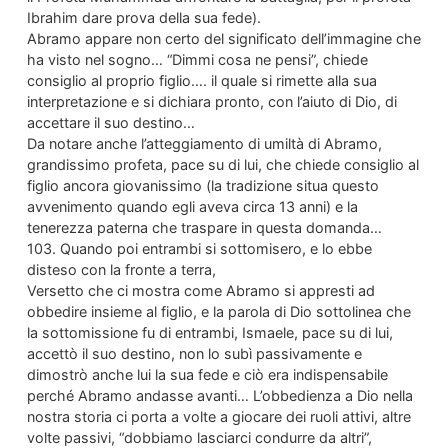
Ibrahim dare prova della sua fede).
Abramo appare non certo del significato dell’immagine che
ha visto nel sogno… “Dimmi cosa ne pensi”, chiede
consiglio al proprio figlio…. il quale si rimette alla sua
interpretazione e si dichiara pronto, con l’aiuto di Dio, di
accettare il suo destino…
Da notare anche l’atteggiamento di umiltà di Abramo,
grandissimo profeta, pace su di lui, che chiede consiglio al
figlio ancora giovanissimo (la tradizione situa questo
avvenimento quando egli aveva circa 13 anni) e la
tenerezza paterna che traspare in questa domanda…
103. Quando poi entrambi si sottomisero, e lo ebbe
disteso con la fronte a terra,
Versetto che ci mostra come Abramo si appresti ad
obbedire insieme al figlio, e la parola di Dio sottolinea che
la sottomissione fu di entrambi, Ismaele, pace su di lui,
accettò il suo destino, non lo subì passivamente e
dimostrò anche lui la sua fede e ciò era indispensabile
perché Abramo andasse avanti… L’obbedienza a Dio nella
nostra storia ci porta a volte a giocare dei ruoli attivi, altre
volte passivi, “dobbiamo lasciarci condurre da altri”,