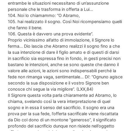
entrambe le situazioni necessitano di un’assunzione
personale che le trasforma in offerta a Lui…
104. Noi lo chiamammo: “O Abramo,
105. hai realizzato il sogno. Così Noi ricompensiamo quelli
che fanno il bene.
106. Questa è davvero una prova evidente”.
Proprio vicinissimo all’atto di immolazione, il Signore lo
ferma… Dio lascia che Abramo realizzi il sogno fino a che
la sua intenzione di dare il figlio amato e di questi di darsi
in sacrificio sia espressa fino in fondo, in gesti precisi non
bastano le intenzioni, anche se sono queste che danno il
valore alle azioni, le azioni sono indispensabili perché la
fede non rimanga vaga, sentimentale… Di’: “Ognuno agisce
secondo la sua disposizione e il vostro Signore ben
conosce chi segue la via migliore”. (LXX,84)
Il Signore questa volta parla chiaramente ad Abramo, lo
chiama, svelando così la vera interpretazione di quel
sogno e in essa il senso del sacrificio. Il sogno era una
prova per la sua fede, l’offerta sacrificale viene riscattata
da Dio col dono di un montone “generoso”, il significato
profondo del sacrificio dunque non risiede nell’oggetto