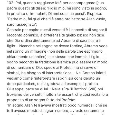
102. Poi, quando raggiunse l’età per accompagnare [suo
padre questi] gli disse: “Figlio mio, mi sono visto in sogno,
in procinto di immolarti. Dimmi cosa ne pensi”. Rispose:
“Padre mio, fai quel che ti è stato ordinato: se Allah vuole,
sarò rassegnato”.
Centrale per capire questi versetti è il concetto di sogno: Il
racconto coranico, a differenza di quello biblico non dice
che Dio ordina direttamente ad Abramo di sacrificare il
figlio… Neanche nel sogno ne riceve l’ordine, Abramo vede
nel sonno un’immagine (non delle parole che esprimono
chiaramente un ordine) : se stesso che immola il figlio… Il
sogno secondo la tradizione islamica può essere un modo
di comunicare di Dio, specie ai Profeti, ma si serve di
simboli, ha bisogno di interpretazione… Nel Corano infatti
vediamo come l’interpretare i sogni sia considerato un
dono particolare, di cui godeva ad esempio il profeta
Giuseppe, pace su di lui… Nella sûra “il Bottino” (VIII) poi
troviamo dei versetti molto interessanti che così recitano a
proposito di un sogno fatto dal Profeta:
“In sogno Allah te li aveva mostrati poco numerosi, ché se
te li avesse mostrati in gran numero, avreste certamente