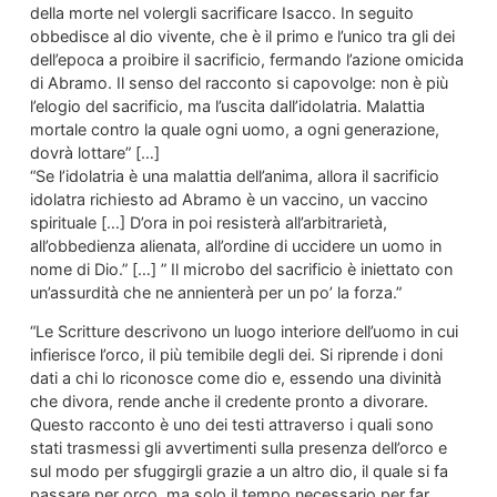
della morte nel volergli sacrificare Isacco. In seguito
obbedisce al dio vivente, che è il primo e l’unico tra gli dei
dell’epoca a proibire il sacrificio, fermando l’azione omicida
di Abramo. Il senso del racconto si capovolge: non è più
l’elogio del sacrificio, ma l’uscita dall’idolatria. Malattia
mortale contro la quale ogni uomo, a ogni generazione,
dovrà lottare” […]
“Se l’idolatria è una malattia dell’anima, allora il sacrificio
idolatra richiesto ad Abramo è un vaccino, un vaccino
spirituale […] D’ora in poi resisterà all’arbitrarietà,
all’obbedienza alienata, all’ordine di uccidere un uomo in
nome di Dio.” […] ” Il microbo del sacrificio è iniettato con
un’assurdità che ne annienterà per un po’ la forza.”
“Le Scritture descrivono un luogo interiore dell’uomo in cui
infierisce l’orco, il più temibile degli dei. Si riprende i doni
dati a chi lo riconosce come dio e, essendo una divinità
che divora, rende anche il credente pronto a divorare.
Questo racconto è uno dei testi attraverso i quali sono
stati trasmessi gli avvertimenti sulla presenza dell’orco e
sul modo per sfuggirgli grazie a un altro dio, il quale si fa
passare per orco, ma solo il tempo necessario per far