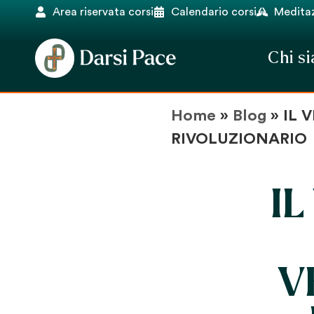
Area riservata corsi
Calendario corsi
Meditaz
Chi s
Home
»
Blog
»
IL 
RIVOLUZIONARIO
IL
V