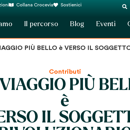
ioni
Collana Crocevia
Sostienici
iamo
Il percorso
Blog
Eventi
VIAGGIO PIÙ BELLO è VERSO IL SOGGETT
Contributi
 VIAGGIO PIÙ BE
è
ERSO IL SOGGET