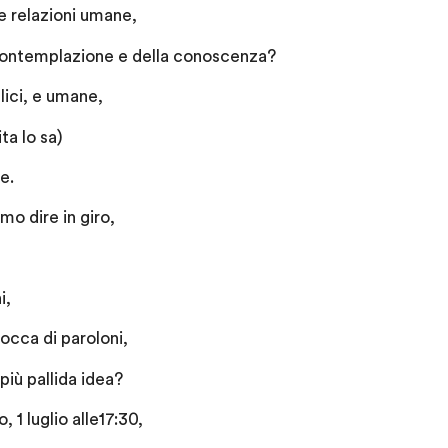
le relazioni umane,
 contemplazione e della conoscenza?
ici, e umane,
ita lo sa)
e.
o dire in giro,
i,
occa di paroloni,
iù pallida idea?
 1 luglio alle17:30,