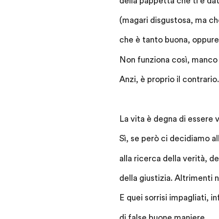
della pappetta che ti è da
(magari disgustosa, ma ch
che è tanto buona, oppure 
Non funziona così, manco 
Anzi, è proprio il contrario.
La vita è degna di essere 
Sì, se però ci decidiamo al
alla ricerca della verità, d
della giustizia. Altrimenti n
E quei sorrisi impagliati, in
di false buone maniere,