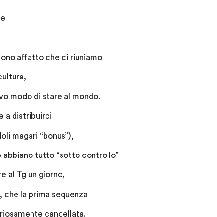
re
iono affatto che ci riuniamo
ultura,
vo modo di stare al mondo.
 a distribuirci
doli magari “bonus”),
 abbiano tutto “sotto controllo”
re al Tg un giorno,
à, che la prima sequenza
eriosamente cancellata.