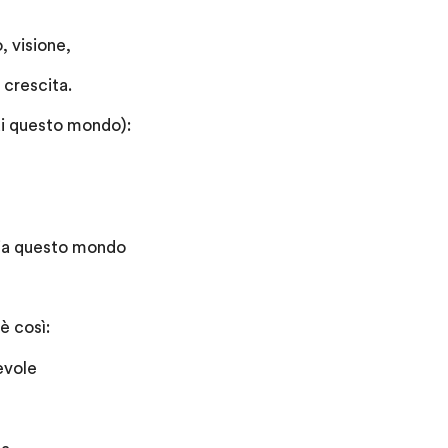
, visione,
 crescita.
 di questo mondo):
ria questo mondo
è così:
evole