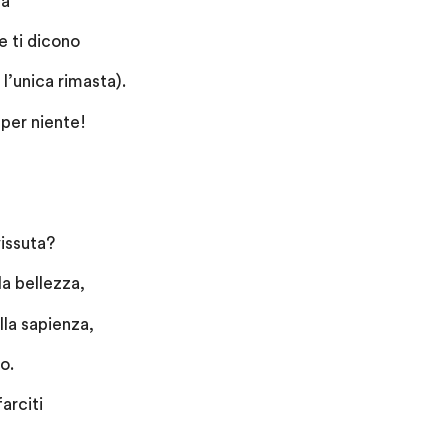
ta
e ti dicono
l’unica rimasta).
per niente!
vissuta?
la bellezza,
ella sapienza,
o.
farciti