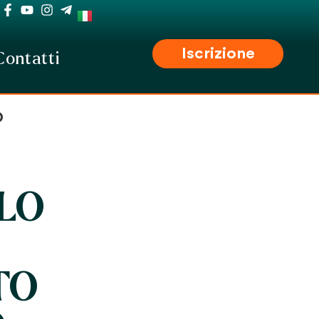
Iscrizione
Contatti
O
LLO
TO