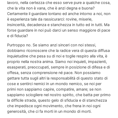
lavoro, nella certezza che esso serve pure a qualche cosa,
che la vita non è vana, che è anzi degna e buona?
Certamente il guardare lontano ed anche intorno a noi, non
è esperienza tale da rassi­curarci: rovine, miserie,
insincerità, decadenza e stanchezza in tutto ed in tutti. Ma
forse guardare in noi può darci un senso maggiore di pace
e di fiducia?
Purtroppo no. Se siamo anzi sinceri con noi stessi,
dobbiamo riconoscere che la radice vera di questa diffusa
inquietudine che pesa su di noi e toglie respiro alla vita, è
proprio nella nostra anima. Siamo noi inquieti, impazienti,
esasperati, preoc­cupati, sempre in posizione di difesa e di
offesa, sen­za comprensione né pace. Non possiamo
gettare tutta sugli altri la responsabilità di questo stato di
cose e sentirci nemici in un mondo nemico, se noi per
primi non sappiamo capire, compatire, amare; se non
sappiamo sciogliere nel nostro spirito, che batta per primo
la difficile strada, questo gelo di sfiducia e di stanchezza
che impedisce ogni movimento, che frena in noi ogni
generosità, che ci fa morti in un mondo di morti.