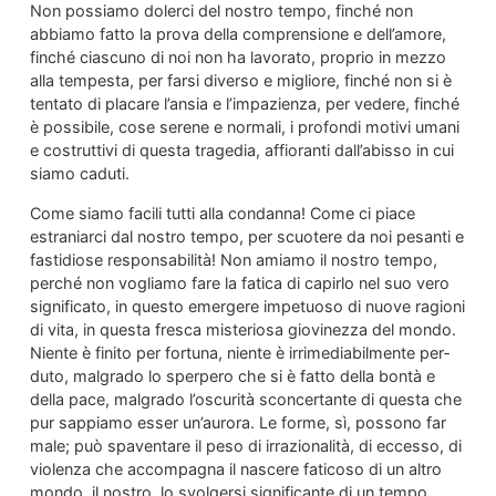
Non possiamo dolerci del nostro tempo, finché non
abbiamo fatto la prova della comprensione e dell’amore,
finché ciascuno di noi non ha lavorato, proprio in mezzo
alla tempesta, per farsi diverso e migliore, finché non si è
tentato di placare l’ansia e l’impazienza, per vedere, finché
è possibile, cose serene e normali, i profondi motivi umani
e co­struttivi di questa tragedia, affioranti dall’abisso in cui
siamo caduti.
Come siamo facili tutti alla condanna! Come ci piace
estraniarci dal nostro tempo, per scuotere da noi pesanti e
fastidiose responsabilità! Non amiamo il nostro tempo,
perché non vogliamo fare la fatica di capirlo nel suo vero
significato, in questo emer­gere impetuoso di nuove ragioni
di vita, in questa fresca misteriosa giovinezza del mondo.
Niente è finito per fortuna, niente è irrimediabilmente per­
duto, malgrado lo sperpero che si è fatto della bontà e
della pace, malgrado l’oscurità sconcertante di que­sta che
pur sappiamo esser un’aurora. Le forme, sì, possono far
male; può spaventare il peso di irraziona­lità, di eccesso, di
violenza che accompagna il na­scere faticoso di un altro
mondo, il nostro, lo svol­gersi significante di un tempo