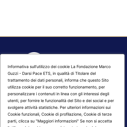
Informativa sull'utilizzo dei cookie La Fondazione Marco
Guzzi - Darsi Pace ETS, in qualità di Titolare del
trattamento dei dati personali, informa che questo Sito
utilizza cookie per il suo corretto funzionamento, per
F.A.Q.
Contatti
personalizzare i contenuti in linea con gli interessi degli
utenti, per fornire le funzionalità del Sito e dei social e per
Mappa del sito
Calendario corsi
svolgere attività statistiche. Per ulteriori informazioni sui
Progetti Darsi Pace
Privacy Policy
Cookie funzionali, Cookie di profilazione, Cookie di terze
parti, clicca su "Maggiori informazioni" Se non si accetta
Login redattori
Cookie Policy