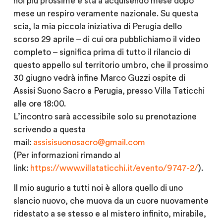
noi più prossime e sta a acquisendo mese dopo
mese un respiro veramente nazionale. Su questa
scia, la mia piccola iniziativa di Perugia dello
scorso 29 aprile – di cui ora pubblichiamo il video
completo – significa prima di tutto il rilancio di
questo appello sul territorio umbro, che il prossimo
30 giugno vedrà infine Marco Guzzi ospite di
Assisi Suono Sacro a Perugia, presso Villa Taticchi
alle ore 18:00.
L’incontro sarà accessibile solo su prenotazione
scrivendo a questa
mail:
assisisuonosacro@gmail.com
(Per informazioni rimando al
link:
https://www.villataticchi.it/evento/9747-2/
).
Il mio augurio a tutti noi è allora quello di uno
slancio nuovo, che muova da un cuore nuovamente
ridestato a se stesso e al mistero infinito, mirabile,