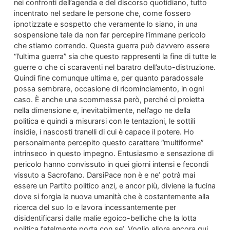
nei confronti dell’agenda e del discorso quotidiano, tutto
incentrato nel sedare le persone che, come fossero
ipnotizzate e sospetto che veramente lo siano, in una
sospensione tale da non far percepire l’immane pericolo
che stiamo correndo. Questa guerra può davvero essere
“l’ultima guerra” sia che questo rappresenti la fine di tutte le
guerre o che ci scaraventi nel baratro dell’auto-distruzione.
Quindi fine comunque ultima e, per quanto paradossale
possa sembrare, occasione di ricominciamento, in ogni
caso. È anche una scommessa però, perché ci proietta
nella dimensione e, inevitabilmente, nell’ago ne della
politica e quindi a misurarsi con le tentazioni, le sottili
insidie, i nascosti tranelli di cui è capace il potere. Ho
personalmente percepito questo carattere “multiforme”
intrinseco in questo impegno. Entusiasmo e sensazione di
pericolo hanno convissuto in quei giorni intensi e fecondi
vissuto a Sacrofano. DarsiPace non è e ne’ potrà mai
essere un Partito politico anzi, e ancor più, diviene la fucina
dove si forgia la nuova umanità che è costantemente alla
ricerca del suo Io e lavora incessantemente per
disidentificarsi dalle malie egoico-belliche che la lotta
politica fatalmente porta con se’. Voglio allora ancora qui