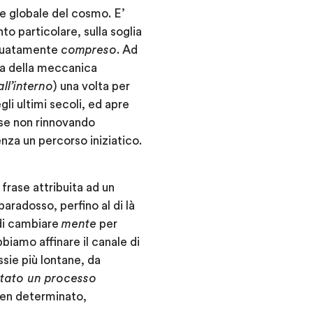
e globale del cosmo. E’
to particolare, sulla soglia
eguatamente
compreso
. Ad
ria della meccanica
all’interno
) una volta per
i ultimi secoli, ed apre
se non rinnovando
za un percorso iniziatico.
 frase attribuita ad un
paradosso, perfino al di là
i cambiare
mente
per
biamo affinare il canale di
ssie più lontane, da
stato un processo
 ben determinato,