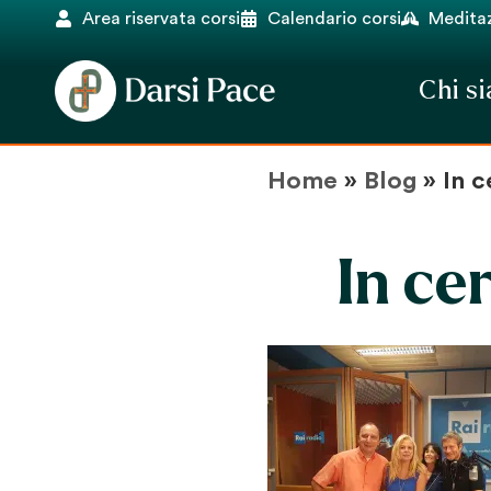
Area riservata corsi
Calendario corsi
Meditaz
Chi s
Home
»
Blog
»
In c
In ce