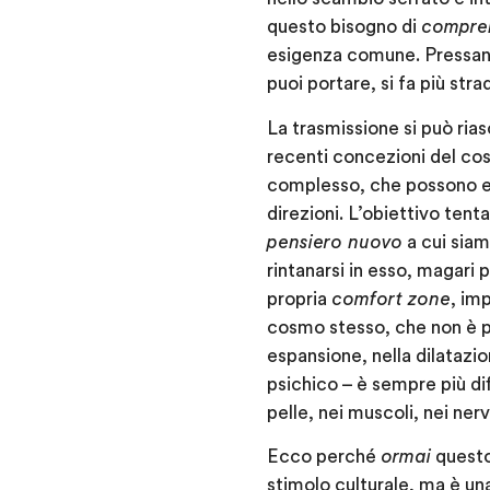
questo bisogno di
compren
esigenza comune. Pressante
puoi portare, si fa più str
La trasmissione si può ria
recenti concezioni del cos
complesso, che possono es
direzioni. L’obiettivo tent
pensiero nuovo
a cui siam
rintanarsi in esso, magari
propria
comfort zone
, im
cosmo stesso, che non è pi
espansione, nella dilatazi
psichico – è sempre più di
pelle, nei muscoli, nei nerv
Ecco perché
ormai
questo
stimolo culturale, ma è un