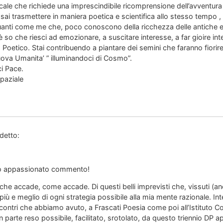
e che richiede una imprescindibile ricomprensione dell’avventura 
 sai trasmettere in maniera poetica e scientifica allo stesso tempo ,
uanti come me che, poco conoscono della ricchezza delle antiche e
o che riesci ad emozionare, a suscitare interesse, a far gioire inte
o Poetico. Stai contribuendo a piantare dei semini che faranno fiori
ova Umanita’ ” illuminandoci di Cosmo”.
ci Pace.
paziale
detto:
to appassionato commento!
che accade, come accade. Di questi belli imprevisti che, vissuti (a
 più e meglio di ogni strategia possibile alla mia mente razionale. I
ncontri che abbiamo avuto, a Frascati Poesia come poi all’Istituto Co
n parte reso possibile, facilitato, srotolato, da questo triennio DP 