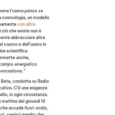
i come l’uomo
pensa se
sa cosmologia, un modello
uosamente
con altre
 ciò che esiste non è
mente
abbracciare altre
del cosmo e dell’uomo in
ine scientifica
 immette anche,
campo energetico
nvocazione.”
 Beta
, condotta su Radio
icativo. C’è una esigenza
ello, in ogni circostanza.
a mattina del
giovedì 13
ò che accade
fuori onda
,
sci, capisci meglio che