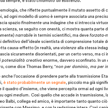
e da sempre, è stato
chiamato all’esistenza.
cosmologia, che riflette puntualmente il mutato assetto d
mpi, ad ogni modello di uomo è sempre associata una preci
scia spazio
finalmente
una indagine che si intreccia virt
a scienza, se seguito con onestà, ci mostra quanta parte di
vamente)
narrabile
in termini scientifici, ma deve
forzata-
i definitivo dell’ideale scientista di comprensione totale 
etta causa-effetto (in realtà, una
violenza
alla stessa indag
lascia sicuramente disorientati, per un certo verso, ma ci
 potenzialità creativa
enorme, davvero sconfinato. In un
ro, come dice Thomas Berry, “
non per dominio, ma per i
 anche l’occasione di prendere parte alla trasmissione
Eta
i
,
è stato probabilmente un segnale
, piccolo ma già signif
ire il quadro d’insieme, che viene percepita ormai ad ogni liv
 su ogni
medium.
Così quello che accade in trasmissione, l
o Balbi
, collega ed amico, è importante tanto quanto ci
trigante con Massimo, e con la redazione intera. Così capi