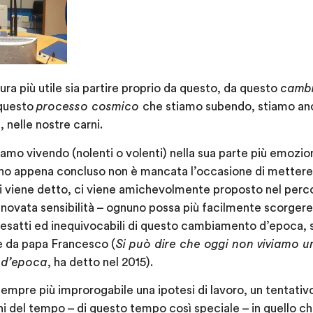
ura più utile sia partire proprio da questo, da questo
camb
 questo
processo cosmico
che stiamo subendo, stiamo an
, nelle nostre carni.
mo vivendo (nolenti o volenti) nella sua parte più emozio
 ho appena concluso non è mancata l’occasione di mettere i
i viene detto, ci viene amichevolmente proposto nel percor
novata sensibilità – ognuno possa più facilmente scorgere
ni esatti ed inequivocabili di questo cambiamento d’epoca, 
e da papa Francesco (
Si può dire che oggi non viviamo 
 d’epoca
, ha detto nel 2015).
 sempre più improrogabile una ipotesi di lavoro, un tentativo
ni del tempo – di questo tempo così speciale – in quello 