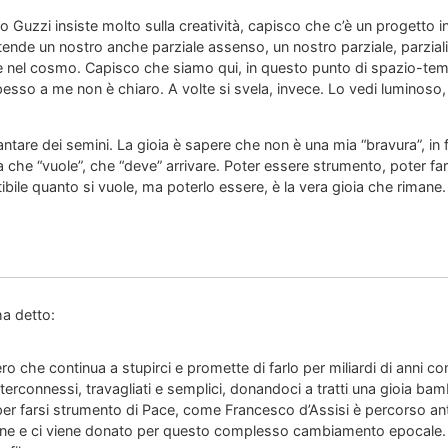
Guzzi insiste molto sulla creatività, capisco che c’è un progetto in
tende un nostro anche parziale assenso, un nostro parziale, parziali
e nel cosmo. Capisco che siamo qui, in questo punto di spazio-tem
pesso a me non è chiaro. A volte si svela, invece. Lo vedi luminoso, e t
antare dei semini. La gioia è sapere che non è una mia “bravura”, in fo
 che “vuole”, che “deve” arrivare. Poter essere strumento, poter fars
bile quanto si vuole, ma poterlo essere, è la vera gioia che rimane.
!
ha detto:
tero che continua a stupirci e promette di farlo per miliardi di anni 
interconnessi, travagliati e semplici, donandoci a tratti una gioia bam
 per farsi strumento di Pace, come Francesco d’Assisi è percorso a
mane e ci viene donato per questo complesso cambiamento epocale.