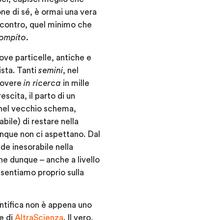
one di sé, è ormai una vera
scontro, quel minimo che
ompito.
uove particelle, antiche e
ista. Tanti
semini
, nel
muovere
in ricerca
in mille
scita, il parto di un
 nel vecchio schema,
bile) di restare nella
unque non ci aspettano. Dal
de inesorabile nella
ne dunque – anche a livello
 sentiamo proprio sulla
ntifica non è appena uno
e di
AltraScienza
. Il vero,