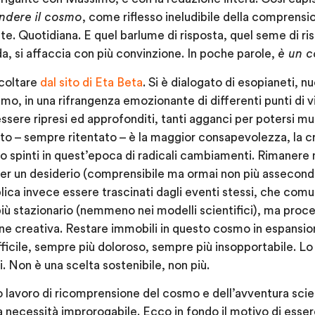
dere il cosmo
, come riflesso ineludibile della comprensi
. Quotidiana. E quel barlume di risposta, quel seme di ri
ada, si affaccia con più convinzione. In poche parole,
è un c
scoltare
dal sito di Eta Beta
. Si è dialogato di esopianeti, n
mo, in una rifrangenza emozionante di differenti punti di v
sere ripresi ed approfonditi, tanti agganci per potersi 
ato – sempre ritentato – è la maggior consapevolezza, la cre
o spinti in quest’epoca di radicali cambiamenti. Rimanere
 per un desiderio (comprensibile ma ormai non più asseconda
plica invece essere trascinati dagli eventi stessi, che com
ù stazionario (nemmeno nei modelli scientifici), ma proce
one creativa. Restare immobili in questo cosmo in espansio
fficile, sempre più doloroso, sempre più insopportabile. Lo
i. Non è una scelta sostenibile, non più.
 lavoro di ricomprensione del cosmo e dell’avventura scie
a necessità improrogabile. Ecco in fondo il motivo di esser