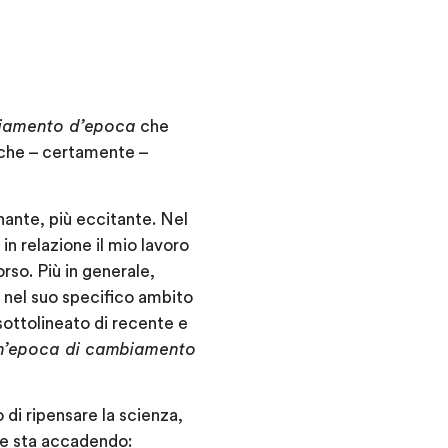
iamento d’epoca
che
che – certamente –
nante, più eccitante. Nel
n relazione il mio lavoro
so. Più in generale,
 nel suo specifico ambito
sottolineato di recente e
un’epoca di cambiamento
 di ripensare la scienza,
che sta accadendo: