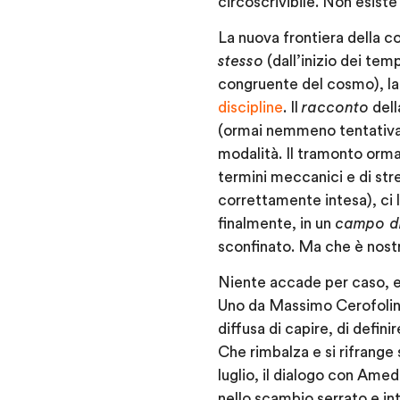
circoscrivibile. Non esist
La nuova frontiera della 
stesso
(dall’inizio dei te
congruente del cosmo), la
discipline
. Il
racconto
dell
(ormai nemmeno tentati
modalità. Il tramonto orma
termini meccanici e di str
correttamente intesa), ci 
finalmente, in un
campo di
sconfinato. Ma che è nost
Niente accade per caso, e
Uno da
Massimo Cerofolin
diffusa di capire, di defin
Che rimbalza e si rifrange
luglio,
il dialogo
con Amede
nello scambio serrato e in