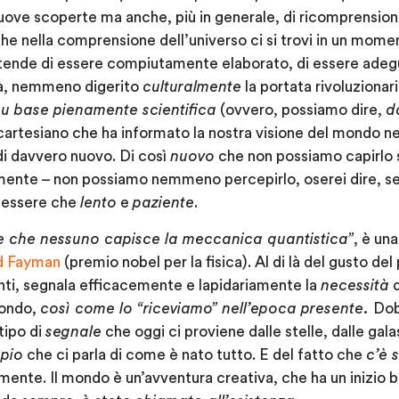
uove scoperte ma anche, più in generale, di ricomprension
che nella comprensione dell’universo ci si trovi in un momen
tende di essere compiutamente elaborato, di essere ad
tà, nemmeno digerito
culturalmente
la portata rivoluziona
su base pienamente scientifica
(ovvero, possiamo dire,
d
rtesiano che ha informato la nostra visione del mondo negl
i davvero nuovo. Di così
nuovo
che non possiamo capirlo 
ente – non possiamo nemmeno percepirlo, oserei dire, sen
 essere che
lento
e
paziente
.
e che nessuno capisce la meccanica quantistica”
, è una
d Fayman
(premio nobel per la fisica). Al di là del gusto del 
anti, segnala efficacemente e lapidariamente la
necessità
d
mondo,
così come lo “riceviamo” nell’epoca presente.
Dob
tipo di
segnale
che oggi ci proviene dalle stelle, dalle gala
pio
che ci parla di come è nato tutto. E del fatto che
c’è 
lmente. Il mondo è un’avventura creativa, che ha un inizio