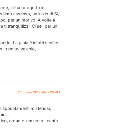
 me, c’è un progetto in
ssimo assenso, un inizio di Sì,
po, per un motivo. A volte a
i tranquillizzi. Ci sei, per un
ndo. La gioia è infatti sentirsi
i tramite, veicolo,
27 Luglio 2017 alle 7:28 AM
con appuntamenti misteriosi,
bina.
ntico, arduo e luminoso…canto