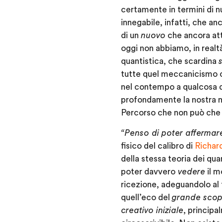
certamente in termini di n
innegabile, infatti, che an
di un
nuovo
che ancora at
oggi non abbiamo, in real
quantistica, che scardina
tutte quel meccanicismo ca
nel contempo a qualcosa d
profondamente la nostra m
Percorso che non può che
“Penso di poter affermar
fisico del calibro di
Richar
della stessa teoria dei qu
poter davvero
vedere
il 
ricezione, adeguandolo al 
quell’eco del
grande scop
creativo iniziale
, principa