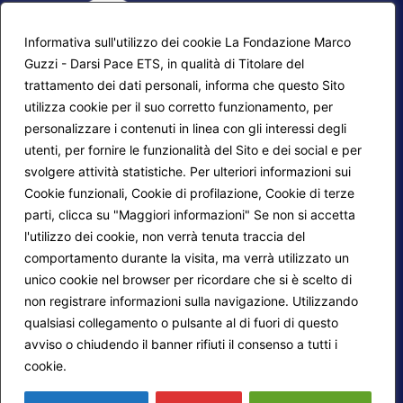
Informativa sull'utilizzo dei cookie La Fondazione Marco
Guzzi - Darsi Pace ETS, in qualità di Titolare del
trattamento dei dati personali, informa che questo Sito
utilizza cookie per il suo corretto funzionamento, per
F.A.Q.
Contatti
personalizzare i contenuti in linea con gli interessi degli
utenti, per fornire le funzionalità del Sito e dei social e per
Mappa del sito
Calendario corsi
svolgere attività statistiche. Per ulteriori informazioni sui
Progetti Darsi Pace
Privacy Policy
Cookie funzionali, Cookie di profilazione, Cookie di terze
parti, clicca su "Maggiori informazioni" Se non si accetta
Login redattori
Cookie Policy
l'utilizzo dei cookie, non verrà tenuta traccia del
comportamento durante la visita, ma verrà utilizzato un
unico cookie nel browser per ricordare che si è scelto di
Seguici su:
non registrare informazioni sulla navigazione. Utilizzando
qualsiasi collegamento o pulsante al di fuori di questo
avviso o chiudendo il banner rifiuti il consenso a tutti i
cookie.
Maggiori informazioni
© 2026
Fondazione Marco Guzzi – Darsi Pace
ETS
. Tutti i diritti sono riservati.