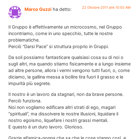
22 Ottobre 2011 alle 10:55 AM
Marco Guzzi
ha detto:
Il Gruppo è effettivamente un microcosmo, nel Gruppo
incontriamo, come in uno specchio, tutte le nostre
problematiche.
Perciò “Darsi Pace” si struttura proprio in Gruppi.
Da soli possiamo fantasticare qualsiasi cosa su di noi o
sugli altri, ma quando stiamo fisicamente e a lungo insieme
ad altre persone, allora i vermi vengono tutti fuori, o, come
diciamo, la gallina messa a bollire tira fuori il grasso e le
impurità più segrete.
Il nostro è un lavoro da stagnari, non da brave persone.
Perciò funziona.
Noi non vogliamo edificare altri strati di ego, magari
“spirituali”, ma dissolvere le nostre illusioni, liquidare il
nostro egoismo, liquefare i nostri grassi mentali.
E questo è un duro lavoro. Glorioso.
Grazie all’amica-nonna che sa che le cose stanno così, e