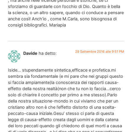
, ma anche nelle vicende personali e storiche, se ci
sforziamo di guardarle con l’occhio di Dio. Quanto è bella
la scienza, o un altro sapere, quando ci conduce a pensare
anche così! Anch’io , come M.Carla, sono bisognosa di
consigli bibliografici. Mariapia
29 Settembre 2016 alle 9:51 PM
Davide
ha detto:
Iside… stupendamente sintetica,efficace e profetica.mi
sembra sia fondamentale (e mi pare che nei gruppi questo
si faccia ampiamente)la conoscenza dei rapporti causa-
effetto della nostra realtà(non che tu non lo faccia…cerco
solo di chiarire il concetto per primo a me stesso).Parlo
della nostra situazione-mondo in cui viviamo che per un
cristiano altro non è che l’effetto distorto di una scelta-
peccato-causa iniziale.Gesu’ stesso ci parla di questa
legge di causa-effetto creata dagli uomini e dalla catena
dei loro peccati quando gli chiedono di quei morti a causa
di di varie disgrazie…e lui dice che se non si convertiranno