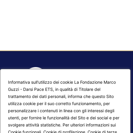
Informativa sull'utilizzo dei cookie La Fondazione Marco
Guzzi - Darsi Pace ETS, in qualità di Titolare del
trattamento dei dati personali, informa che questo Sito
utilizza cookie per il suo corretto funzionamento, per
F.A.Q.
Contatti
personalizzare i contenuti in linea con gli interessi degli
utenti, per fornire le funzionalità del Sito e dei social e per
Mappa del sito
Calendario corsi
svolgere attività statistiche. Per ulteriori informazioni sui
Progetti Darsi Pace
Privacy Policy
Cookie funzionali, Cookie di profilazione, Cookie di terze