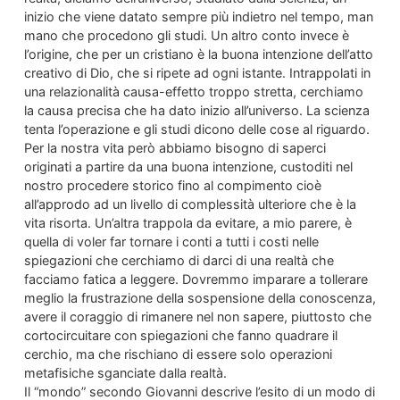
inizio che viene datato sempre più indietro nel tempo, man
mano che procedono gli studi. Un altro conto invece è
l’origine, che per un cristiano è la buona intenzione dell’atto
creativo di Dio, che si ripete ad ogni istante. Intrappolati in
una relazionalità causa-effetto troppo stretta, cerchiamo
la causa precisa che ha dato inizio all’universo. La scienza
tenta l’operazione e gli studi dicono delle cose al riguardo.
Per la nostra vita però abbiamo bisogno di saperci
originati a partire da una buona intenzione, custoditi nel
nostro procedere storico fino al compimento cioè
all’approdo ad un livello di complessità ulteriore che è la
vita risorta. Un’altra trappola da evitare, a mio parere, è
quella di voler far tornare i conti a tutti i costi nelle
spiegazioni che cerchiamo di darci di una realtà che
facciamo fatica a leggere. Dovremmo imparare a tollerare
meglio la frustrazione della sospensione della conoscenza,
avere il coraggio di rimanere nel non sapere, piuttosto che
cortocircuitare con spiegazioni che fanno quadrare il
cerchio, ma che rischiano di essere solo operazioni
metafisiche sganciate dalla realtà.
Il “mondo” secondo Giovanni descrive l’esito di un modo di