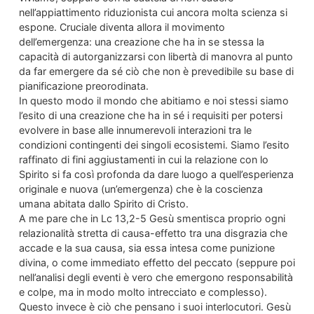
nell’appiattimento riduzionista cui ancora molta scienza si
espone. Cruciale diventa allora il movimento
dell’emergenza: una creazione che ha in se stessa la
capacità di autorganizzarsi con libertà di manovra al punto
da far emergere da sé ciò che non è prevedibile su base di
pianificazione preorodinata.
In questo modo il mondo che abitiamo e noi stessi siamo
l’esito di una creazione che ha in sé i requisiti per potersi
evolvere in base alle innumerevoli interazioni tra le
condizioni contingenti dei singoli ecosistemi. Siamo l’esito
raffinato di fini aggiustamenti in cui la relazione con lo
Spirito si fa così profonda da dare luogo a quell’esperienza
originale e nuova (un’emergenza) che è la coscienza
umana abitata dallo Spirito di Cristo.
A me pare che in Lc 13,2-5 Gesù smentisca proprio ogni
relazionalità stretta di causa-effetto tra una disgrazia che
accade e la sua causa, sia essa intesa come punizione
divina, o come immediato effetto del peccato (seppure poi
nell’analisi degli eventi è vero che emergono responsabilità
e colpe, ma in modo molto intrecciato e complesso).
Questo invece è ciò che pensano i suoi interlocutori. Gesù