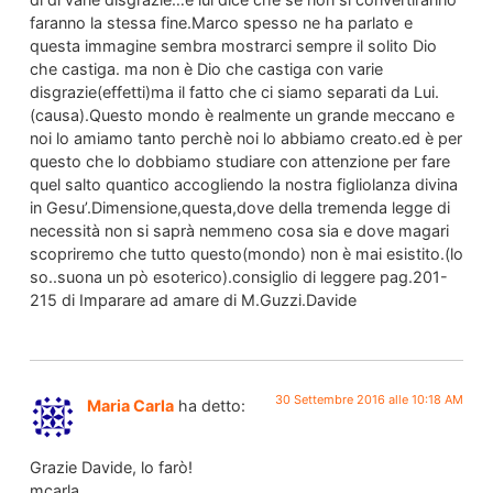
faranno la stessa fine.Marco spesso ne ha parlato e
questa immagine sembra mostrarci sempre il solito Dio
che castiga. ma non è Dio che castiga con varie
disgrazie(effetti)ma il fatto che ci siamo separati da Lui.
(causa).Questo mondo è realmente un grande meccano e
noi lo amiamo tanto perchè noi lo abbiamo creato.ed è per
questo che lo dobbiamo studiare con attenzione per fare
quel salto quantico accogliendo la nostra figliolanza divina
in Gesu’.Dimensione,questa,dove della tremenda legge di
necessità non si saprà nemmeno cosa sia e dove magari
scopriremo che tutto questo(mondo) non è mai esistito.(lo
so..suona un pò esoterico).consiglio di leggere pag.201-
215 di Imparare ad amare di M.Guzzi.Davide
30 Settembre 2016 alle 10:18 AM
Maria Carla
ha detto:
Grazie Davide, lo farò!
mcarla