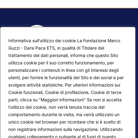
Informativa sull'utilizzo dei cookie La Fondazione Marco
Guzzi - Darsi Pace ETS, in qualità di Titolare del
trattamento dei dati personali, informa che questo Sito
utilizza cookie per il suo corretto funzionamento, per
F.A.Q.
Contatti
personalizzare i contenuti in linea con gli interessi degli
utenti, per fornire le funzionalità del Sito e dei social e per
Mappa del sito
Calendario corsi
svolgere attività statistiche. Per ulteriori informazioni sui
Progetti Darsi Pace
Privacy Policy
Cookie funzionali, Cookie di profilazione, Cookie di terze
parti, clicca su "Maggiori informazioni" Se non si accetta
Login redattori
Cookie Policy
l'utilizzo dei cookie, non verrà tenuta traccia del
comportamento durante la visita, ma verrà utilizzato un
unico cookie nel browser per ricordare che si è scelto di
Seguici su:
non registrare informazioni sulla navigazione. Utilizzando
qualsiasi collegamento o pulsante al di fuori di questo