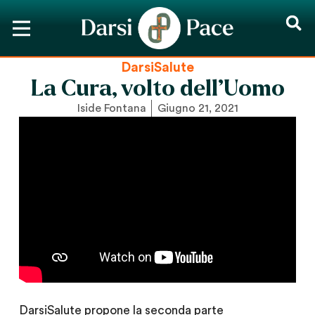
DarsiSalute
La Cura, volto dell’Uomo
Iside Fontana
Giugno 21, 2021
DarsiSalute propone la seconda parte