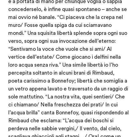
è a portata di mano per chiunque voglia o sappia
concederselo, è infine quasi spontaneo – anche se
mai ovvio né banale. “Ci piaceva che la crepa nel
muro/ Fosse quella spiga da cui sciamavano
mondi.” Una squisita libertà splende sopra ogni suo
verso, sopra ogni sua invocazione dell’eterno:
“Sentivamo la voce che vuole che si ami/ Al
vertice dell’estate/ Come giocano i delfini nella
loro acqua senza riva.” Una simile libertà io l’ho
percepita soltanto in alcuni brani di Rimbaud,
poeta carissimo a Bonnefoy; libertà che somiglia a
un vetro appena lavato e traversato da un raggio di
sole mattutino. “La nostra vita, quei sentieri/ Che
ci chiamano/ Nella freschezza dei prati/ In cui
l’acqua brilla” canta Bonnefoy, quasi rispondendo al
Rimbaud che esclama: “L’acqua dei boschi si
perdeva nelle sabbie vergini,/ Il vento, dal cielo,
scagliava ghiaccioli agli stagni…/ Ora! come un