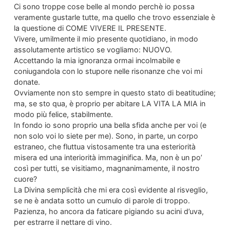
Ci sono troppe cose belle al mondo perchè io possa
veramente gustarle tutte, ma quello che trovo essenziale è
la questione di COME VIVERE IL PRESENTE.
Vivere, umilmente il mio presente quotidiano, in modo
assolutamente artistico se vogliamo: NUOVO.
Accettando la mia ignoranza ormai incolmabile e
coniugandola con lo stupore nelle risonanze che voi mi
donate.
Ovviamente non sto sempre in questo stato di beatitudine;
ma, se sto qua, è proprio per abitare LA VITA LA MIA in
modo più felice, stabilmente.
In fondo io sono proprio una bella sfida anche per voi (e
non solo voi lo siete per me). Sono, in parte, un corpo
estraneo, che fluttua vistosamente tra una esteriorità
misera ed una interiorità immaginifica. Ma, non è un po’
così per tutti, se visitiamo, magnanimamente, il nostro
cuore?
La Divina semplicità che mi era così evidente al risveglio,
se ne è andata sotto un cumulo di parole di troppo.
Pazienza, ho ancora da faticare pigiando su acini d’uva,
per estrarre il nettare di vino.