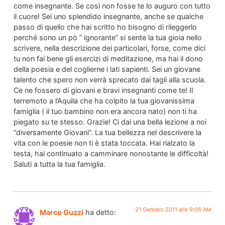
come insegnante. Se così non fosse te lo auguro con tutto
il cuore! Sei uno splendido insegnante, anche se qualche
passo di quello che hai scritto ho bisogno di rileggerlo
perché sono un pò ” ignorante” si sente la tua gioia nello
scrivere, nella descrizione dei particolari, forse, come dici
tu non fai bene gli esercizi di meditazione, ma hai il dono
della poesia e del coglierne i lati sapienti. Sei un giovane
talento che spero non verrà sprecato dai tagli alla scuola.
Ce ne fossero di giovani e bravi insegnanti come te! Il
terremoto a l’Aquila che ha colpito la tua giovanissima
famiglia ( il tuo bambino non era ancora nato) non ti ha
piegato su te stesso. Grazie! Ci dai una bella lezione a noi
“diversamente Giovani”. La tua bellezza nel descrivere la
vita con le poesie non ti è stata toccata. Hai rialzato la
testa, hai continuato a camminare nonostante le difficoltà!
Saluti a tutta la tua famiglia.
21 Gennaio 2011 alle 9:06 AM
Marco Guzzi
ha detto: