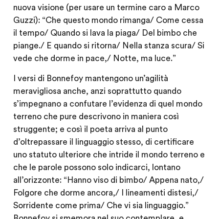
nuova visione (per usare un termine caro a Marco
Guzzi): “Che questo mondo rimanga/ Come cessa
il tempo/ Quando si lava la piaga/ Del bimbo che
piange./ E quando si ritorna/ Nella stanza scura/ Si
vede che dorme in pace,/ Notte, ma luce.”
I versi di Bonnefoy mantengono un’agilità
meravigliosa anche, anzi soprattutto quando
s’impegnano a confutare l’evidenza di quel mondo
terreno che pure descrivono in maniera così
struggente; e così il poeta arriva al punto
d’oltrepassare il linguaggio stesso, di certificare
uno statuto ulteriore che intride il mondo terreno e
che le parole possono solo indicarci, lontano
all’orizzonte: “Hanno viso di bimbo/ Appena nato,/
Folgore che dorme ancora,/ I lineamenti distesi,/
Sorridente come prima/ Che vi sia linguaggio.”
Bonnefoy si smemora nel suo contemplare, e