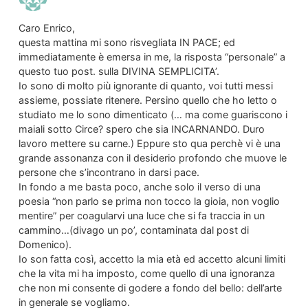
Caro Enrico,
questa mattina mi sono risvegliata IN PACE; ed
immediatamente è emersa in me, la risposta “personale” a
questo tuo post. sulla DIVINA SEMPLICITA’.
Io sono di molto più ignorante di quanto, voi tutti messi
assieme, possiate ritenere. Persino quello che ho letto o
studiato me lo sono dimenticato (… ma come guariscono i
maiali sotto Circe? spero che sia INCARNANDO. Duro
lavoro mettere su carne.) Eppure sto qua perchè vi è una
grande assonanza con il desiderio profondo che muove le
persone che s’incontrano in darsi pace.
In fondo a me basta poco, anche solo il verso di una
poesia “non parlo se prima non tocco la gioia, non voglio
mentire” per coagularvi una luce che si fa traccia in un
cammino…(divago un po’, contaminata dal post di
Domenico).
Io son fatta così, accetto la mia età ed accetto alcuni limiti
che la vita mi ha imposto, come quello di una ignoranza
che non mi consente di godere a fondo del bello: dell’arte
in generale se vogliamo.