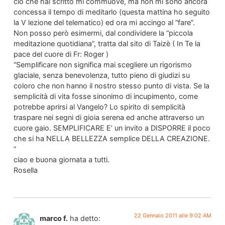
ciò che hai scritto mi commuove, ma non mi sono ancora
concessa il tempo di meditarlo (questa mattina ho seguito
la V lezione del telematico) ed ora mi accingo al “fare”.
Non posso però esimermi, dal condividere la “piccola
meditazione quotidiana”, tratta dal sito di Taizè ( In Te la
pace del cuore di Fr: Roger )
“Semplificare non significa mai scegliere un rigorismo
glaciale, senza benevolenza, tutto pieno di giudizi su
coloro che non hanno il nostro stesso punto di vista. Se la
semplicità di vita fosse sinonimo di incupimento, come
potrebbe aprirsi al Vangelo? Lo spirito di semplicità
traspare nei segni di gioia serena ed anche attraverso un
cuore gaio. SEMPLIFICARE E’ un invito a DISPORRE il poco
che si ha NELLA BELLEZZA semplice DELLA CREAZIONE.
”
ciao e buona giornata a tutti.
Rosella
22 Gennaio 2011 alle 9:02 AM
marco f.
ha detto: