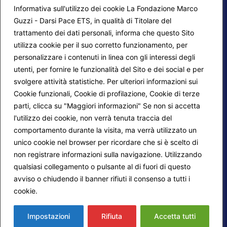
Informativa sull'utilizzo dei cookie La Fondazione Marco
Guzzi - Darsi Pace ETS, in qualità di Titolare del
trattamento dei dati personali, informa che questo Sito
utilizza cookie per il suo corretto funzionamento, per
F.A.Q.
Contatti
personalizzare i contenuti in linea con gli interessi degli
utenti, per fornire le funzionalità del Sito e dei social e per
Mappa del sito
Calendario corsi
svolgere attività statistiche. Per ulteriori informazioni sui
Progetti Darsi Pace
Privacy Policy
Cookie funzionali, Cookie di profilazione, Cookie di terze
parti, clicca su "Maggiori informazioni" Se non si accetta
Login redattori
Cookie Policy
l'utilizzo dei cookie, non verrà tenuta traccia del
comportamento durante la visita, ma verrà utilizzato un
unico cookie nel browser per ricordare che si è scelto di
Seguici su:
non registrare informazioni sulla navigazione. Utilizzando
qualsiasi collegamento o pulsante al di fuori di questo
avviso o chiudendo il banner rifiuti il consenso a tutti i
cookie.
Maggiori informazioni
© 2026
Fondazione Marco Guzzi – Darsi Pace
ETS
. Tutti i diritti sono riservati.
Impostazioni
Rifiuta
Accetta tutti