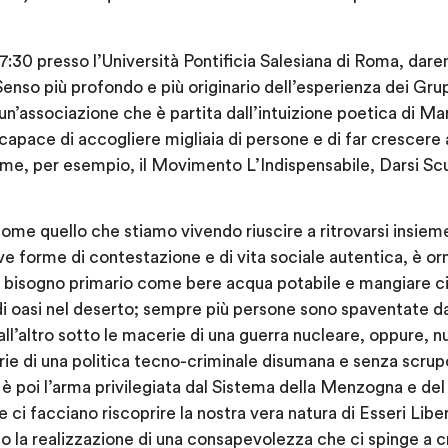
17:30 presso l’Università Pontificia Salesiana di Roma, dar
Senso più profondo e più originario dell’esperienza dei Gru
un’associazione che è partita dall’intuizione poetica di M
apace di accogliere migliaia di persone e di far crescere a
me, per esempio, il Movimento L’Indispensabile, Darsi Scu
e quello che stiamo vivendo riuscire a ritrovarsi insieme
 forme di contestazione e di vita sociale autentica, è or
n bisogno primario come bere acqua potabile e mangiare c
i oasi nel deserto; sempre più persone sono spaventate dalla
ll’altro sotto le macerie di una guerra nucleare, oppure,
ie di una politica tecno-criminale disumana e senza scrup
è poi l’arma privilegiata dal Sistema della Menzogna e de
ci facciano riscoprire la nostra vera natura di Esseri Liberi 
o la realizzazione di una consapevolezza che ci spinge a cr