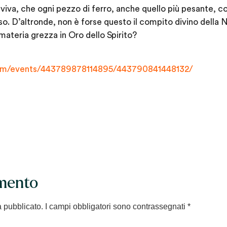
iva, che ogni pezzo di ferro, anche quello più pesante, c
so. D’altronde, non è forse questo il compito divino della
materia grezza in Oro dello Spirito?
om/events/443789878114895/443790841448132/
mento
à pubblicato.
I campi obbligatori sono contrassegnati
*