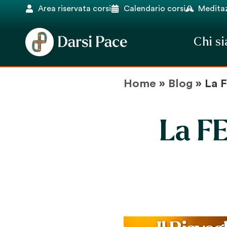
Area riservata corsi
Calendario corsi
Meditaz
Chi s
Home
»
Blog
»
La 
La F