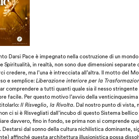
nto Darsi Pace è impegnato nella costruzione di un mondo 
e Spiritualità, in realtà, non sono due dimensioni separate 
i credere, ma l’una è intrecciata all’altra. Il motto del M
so e semplice:
Liberazione interiore per la Trasformazi
far comprendere a tutti quanti quale sia il nesso stringente 
pre facile. Per questo motivo l’avvio della venticinquesima
itolarlo:
Il Risveglio, la Rivolta
. Dal nostro punto di vista,
non ci si è Risvegliati dall’incubo di questo Sistema bellic
iare davvero, fino in fondo, se prima non si comprende quel 
. Destarsi dal sonno della cultura nichilistica dominante, si
te) affinché questa architettura illusionistica possa dissolv