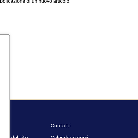
ubblicazione di un nuovo articolo.
A.Q.
Contatti
ppa del sito
Calendario corsi