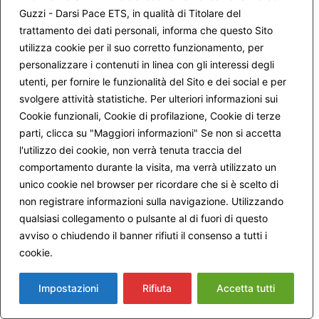
Guzzi - Darsi Pace ETS, in qualità di Titolare del
Carissima Rosanna, è bello sentirti anche nel blog, grazie!
trattamento dei dati personali, informa che questo Sito
Mi colpisce quando dici la profondità di discesa dentro te
utilizza cookie per il suo corretto funzionamento, per
stessa, dove non sapevi di esistere e dove è possibile il
personalizzare i contenuti in linea con gli interessi degli
contatto con Dio.
utenti, per fornire le funzionalità del Sito e dei social e per
svolgere attività statistiche. Per ulteriori informazioni sui
Il lavoro di autoconoscimento e la meditazione mi hanno
aiutato a modificare idee sbagliate su di me, sugli altri, sul
Cookie funzionali, Cookie di profilazione, Cookie di terze
mondo e anche su Dio. Il Dio che sento ora è un Dio-
parti, clicca su "Maggiori informazioni" Se non si accetta
Relazione, un Dio che mi fa, che si lascia fare da ogni
l'utilizzo dei cookie, non verrà tenuta traccia del
uomo e che si fa nella Storia. Per dirla con le parole di
comportamento durante la visita, ma verrà utilizzato un
Rosella “IO SONO TU CHE MI FAI”.
unico cookie nel browser per ricordare che si è scelto di
Penso che questi cambiamenti abbiano lasciato risuonare
non registrare informazioni sulla navigazione. Utilizzando
in me la meditazione di padre Antonio, molto più rispetto
qualsiasi collegamento o pulsante al di fuori di questo
agli anni precedenti
avviso o chiudendo il banner rifiuti il consenso a tutti i
Durante il corso, Marco ha definito la relazione come un
cookie.
Maggiori informazioni
ente in sé, una realtà che si nutre del pensiero e delle
emozioni delle persone che entrano in essa e che la nuova
Impostazioni
Rifiuta
Accetta tutti
identità dell’io che sta emergendo è relazionale. Vale a dire:
io non posso realizzarmi, salvarmi da sola, posso operare