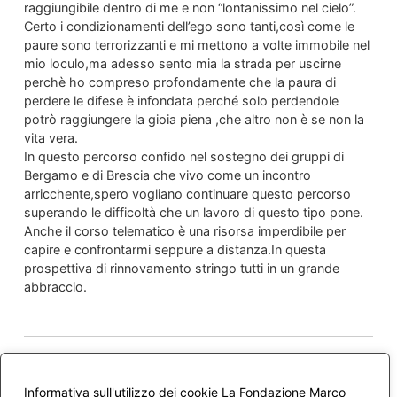
raggiungibile dentro di me e non “lontanissimo nel cielo”.
Certo i condizionamenti dell’ego sono tanti,così come le
paure sono terrorizzanti e mi mettono a volte immobile nel
mio loculo,ma adesso sento mia la strada per uscirne
perchè ho compreso profondamente che la paura di
perdere le difese è infondata perché solo perdendole
potrò raggiungere la gioia piena ,che altro non è se non la
vita vera.
In questo percorso confido nel sostegno dei gruppi di
Bergamo e di Brescia che vivo come un incontro
arricchente,spero vogliano continuare questo percorso
superando le difficoltà che un lavoro di questo tipo pone.
Anche il corso telematico è una risorsa imperdibile per
capire e confrontarmi seppure a distanza.In questa
prospettiva di rinnovamento stringo tutti in un grande
abbraccio.
9 Luglio 2010 alle 1:40 PM
Giuliana
ha detto:
Informativa sull'utilizzo dei cookie La Fondazione Marco