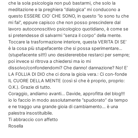
che la sola psicologia non può bastarmi, che solo la
meditazione e la preghiera “dialogica” mi conducono a
questo ESSERE CIO’ CHE SONO, in questo “io sono tu che
mi fai”, eppure capisco che non posso prescindere dal
lavoro autoconoscitivo psicologico quotidiano, è come se
si pretendesse di salvarmi “senza il corpo” della mente.
Toccare la trasformazione interiore, questa VERITA DI SE’
è la cosa più stupefacente che si possa sperimentare…
(stupefacente si!!!) uno desidererebbe restarci per sempre;
poi invece si ritrova a chiedersi ma io mi
dissolvo/confondendomi? Che danno! dannazione? No! E’
LA FOLLIA DI DIO che ci dona la gioia vera.: Ci con-fonde
IL CUORE DELLA MENTE (così sì che è proprio, proprio:
O.K.). Grazie di tutto.
Coraggio, andiamo avanti… Davide, approfitta del blog!!!
io lo faccio in modo assolutamente “spudorato” da tempo
e ne traggo una grande gioia di cambiamento… è una
palestra insostituibile.
Ti abbraccio con affetto
Rosella