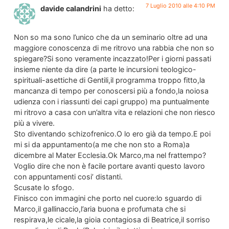
7 Luglio 2010 alle 4:10 PM
davide calandrini
ha detto:
Non so ma sono l’unico che da un seminario oltre ad una
maggiore conoscenza di me ritrovo una rabbia che non so
spiegare?Si sono veramente incazzato!Per i giorni passati
insieme niente da dire (a parte le incursioni teologico-
spirituali-asettiche di Gentili,il programma troppo fitto,la
mancanza di tempo per conoscersi più a fondo,la noiosa
udienza con i riassunti dei capi gruppo) ma puntualmente
mi ritrovo a casa con un’altra vita e relazioni che non riesco
più a vivere.
Sto diventando schizofrenico.O lo ero già da tempo.E poi
mi si da appuntamento(a me che non sto a Roma)a
dicembre al Mater Ecclesia.Ok Marco,ma nel frattempo?
Voglio dire che non è facile portare avanti questo lavoro
con appuntamenti cosi’ distanti.
Scusate lo sfogo.
Finisco con immagini che porto nel cuore:lo sguardo di
Marco,il gallinaccio,l’aria buona e profumata che si
respirava,le cicale,la gioia contagiosa di Beatrice,il sorriso