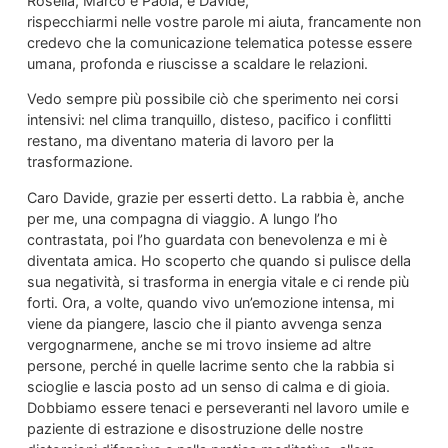
Rosella, Marco e Paola, e Davide,
rispecchiarmi nelle vostre parole mi aiuta, francamente non
credevo che la comunicazione telematica potesse essere
umana, profonda e riuscisse a scaldare le relazioni.
Vedo sempre più possibile ciò che sperimento nei corsi
intensivi: nel clima tranquillo, disteso, pacifico i conflitti
restano, ma diventano materia di lavoro per la
trasformazione.
Caro Davide, grazie per esserti detto. La rabbia è, anche
per me, una compagna di viaggio. A lungo l’ho
contrastata, poi l’ho guardata con benevolenza e mi è
diventata amica. Ho scoperto che quando si pulisce della
sua negatività, si trasforma in energia vitale e ci rende più
forti. Ora, a volte, quando vivo un’emozione intensa, mi
viene da piangere, lascio che il pianto avvenga senza
vergognarmene, anche se mi trovo insieme ad altre
persone, perché in quelle lacrime sento che la rabbia si
scioglie e lascia posto ad un senso di calma e di gioia.
Dobbiamo essere tenaci e perseveranti nel lavoro umile e
paziente di estrazione e disostruzione delle nostre