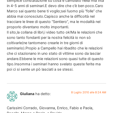
semplice constatazione su cosa è cambiato nella mia vita
in 4-5 anni di seminari.E devo dire che c’è ben poco.Caro
Marco sai quanto bene ti voglio;sei l’uomo più “folle” che
abbia mai conosciuto.Capisco anche la difficoltà nel
tracciare le linee di questo “Sentiero”, ma le modalità nel
proporlo diventano molto importanti.
Il sito,la collana di libri,i video tutto ok!Ma le relazioni che
sono tanto fondanti per la nostra felicità io non sò
coltivarle(ne tantomeno crearle in tre giorni di
seminario).Propio a Campello hai ribadito che le relazioni
che ci stazionano in uno stato di vittime sono da lasciar
andare.Ebbene le mie relazioni sono quasi tutte di questo
tipo.Insomma i seminari hanno svelato queste ferite ma
poi ci si sente un pò lasciati a se stessi.
8 Luglio 2010 alle 8:24 AM
Giuliana
ha detto:
Carissimi Corrado, Giovanna, Enrico, Fabio e Paola,