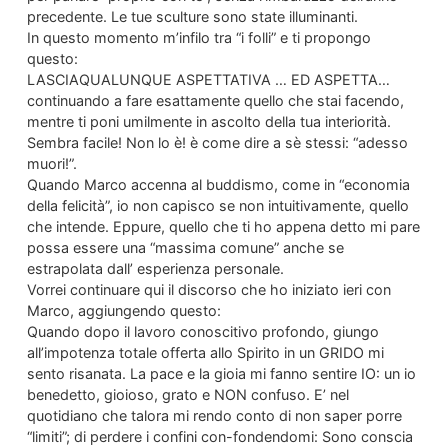
precedente. Le tue sculture sono state illuminanti.
In questo momento m’infilo tra “i folli” e ti propongo
questo:
LASCIAQUALUNQUE ASPETTATIVA … ED ASPETTA…
continuando a fare esattamente quello che stai facendo,
mentre ti poni umilmente in ascolto della tua interiorità.
Sembra facile! Non lo è! è come dire a sè stessi: “adesso
muori!”.
Quando Marco accenna al buddismo, come in “economia
della felicità”, io non capisco se non intuitivamente, quello
che intende. Eppure, quello che ti ho appena detto mi pare
possa essere una “massima comune” anche se
estrapolata dall’ esperienza personale.
Vorrei continuare qui il discorso che ho iniziato ieri con
Marco, aggiungendo questo:
Quando dopo il lavoro conoscitivo profondo, giungo
all’impotenza totale offerta allo Spirito in un GRIDO mi
sento risanata. La pace e la gioia mi fanno sentire IO: un io
benedetto, gioioso, grato e NON confuso. E’ nel
quotidiano che talora mi rendo conto di non saper porre
“limiti”; di perdere i confini con-fondendomi: Sono conscia