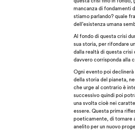
questa crisi fino in fondo,
mancanza di fondamenti di
stiamo parlando? quale frat
dell’esistenza umana semb
Al fondo di questa crisi d
sua storia, per rifondare u
dalla realtà di questa cri
davvero corrisponda alla c
Ogni evento poi declinerà 
della storia del pianeta, n
che urge al contrario è i
successivo quindi poi potrà
una svolta cioè nei caratt
essere. Questa prima rifles
poeticamente, di tornare a
anelito per un nuovo proge