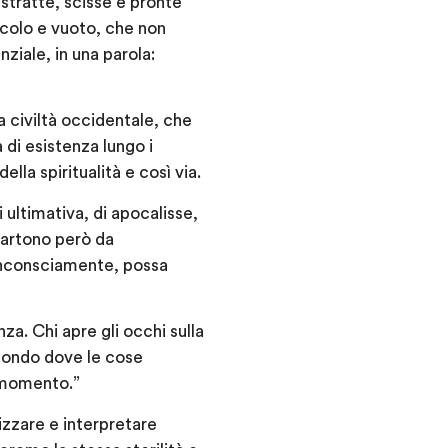
istratte, scisse e pronte
dicolo e vuoto, che non
ziale, in una parola:
 civiltà occidentale, che
 di esistenza lungo i
ella spiritualità e così via.
i ultimativa, di apocalisse,
partono però da
 inconsciamente, possa
a. Chi apre gli occhi sulla
mondo dove le cose
l momento.”
izzare e interpretare