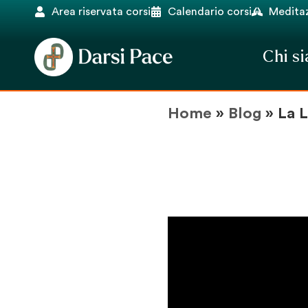
Area riservata corsi
Calendario corsi
Meditaz
Chi s
Home
»
Blog
»
La L