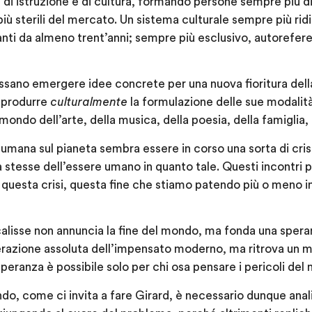
e di istruzione e di cultura, formando persone sempre più d
 più sterili del mercato. Un sistema culturale sempre più ri
ti da almeno trent’anni; sempre più esclusivo, autoreferen
ssano emergere idee concrete per una nuova fioritura della
i produrre
culturalmente
la formulazione delle sue modalità
mondo dell’arte, della musica, della poesia, della famiglia, d
ta umana sul pianeta sembra essere in corso una sorta di cris
stesse dell’essere umano in quanto tale. Questi incontri 
e questa crisi, questa fine che stiamo patendo più o meno
lisse non annuncia la fine del mondo, ma fonda una speranz
perazione assoluta dell’impensato moderno, ma ritrova un 
speranza è possibile solo per chi osa pensare i pericoli de
ondo, come ci invita a fare Girard, è necessario dunque anal