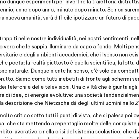
ono dunque esperimenti per invertire la traiettoria distrutt
nnio, anno dopo anno, minuto dopo minuto. Se non saremo
a nuova umanità, sarà difficile ipotizzare un futuro di pace 
ppiti nelle nostre individualità, nei nostri sentimenti, nel
 vero che le sappia illuminare da capo a fondo. Molti pen
ersitarie e degli ambienti accademici, che il senso non esis
che poeta; la realtà piuttosto è quella scientifica, la lotta 
ione naturale. Dunque niente ha senso, c’è solo da combatt
rutto. Siamo come tutti inebetiti di fronte agli schermi s
ei telefoni e delle televisioni. Una civiltà che è giunta agli
a di idee, di energie evolutive: una società tendenzialme
a descrizione che Nietzsche dà degli ultimi uomini nello
Z
to critico sotto tutti i punti di vista, che si palesa poi 
a, che sta mettendo a repentaglio molte delle conquiste po
bito lavorativo o nella crisi del sistema scolastico, che 