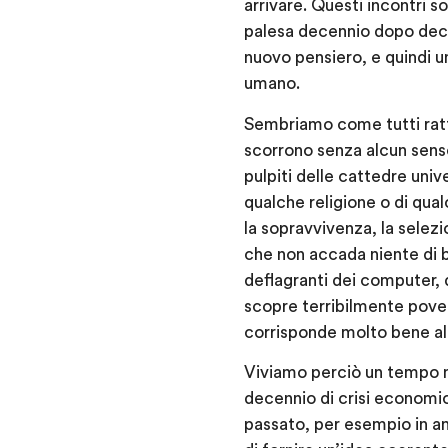
arrivare. Questi incontri s
palesa decennio dopo dece
nuovo pensiero, e quindi un
umano.
Sembriamo come tutti rattra
scorrono senza alcun senso
pulpiti delle cattedre univ
qualche religione o di qual
la sopravvivenza, la selez
che non accada niente di b
deflagranti dei computer, d
scopre terribilmente pover
corrisponde molto bene all
Viviamo perciò un tempo mol
decennio di crisi economic
passato, per esempio in am