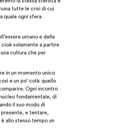
eremo la stessa sterilità e
a tutte le crisi di cui
la quale ogni sfera
ell’essere umano e della
È cioè solamente a partire
 una cultura che per
vere in un momento unico
osì e un po’ colà: quello
comparire. Ogni incontro
l nucleo fondamentale, di
tando il suo modo di
l presente, e tentare,
 è allo stesso tempo un