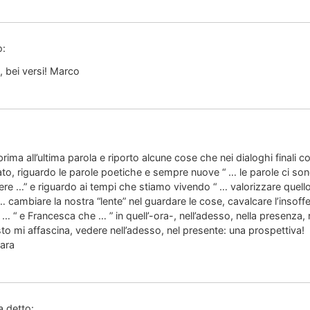
o:
, bei versi! Marco
ima all’ultima parola e riporto alcune cose che nei dialoghi finali 
to, riguardo le parole poetiche e sempre nuove “ … le parole ci s
ere …” e riguardo ai tempi che stiamo vivendo “ … valorizzare quello
… cambiare la nostra “lente” nel guardare le cose, cavalcare l’insof
 “ e Francesca che … ” in quell’-ora-, nell’adesso, nella presenza, 
to mi affascina, vedere nell’adesso, nel presente: una prospettiva!
ara
a detto: