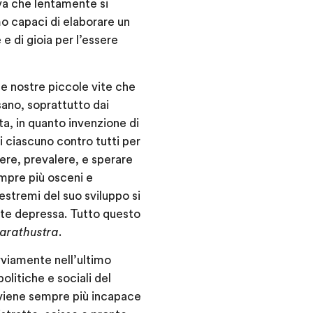
iva che lentamente si
 capaci di elaborare un
e di gioia per l’essere
le nostre piccole vite che
sano, soprattutto dai
ta, in quanto invenzione di
di ciascuno contro tutti per
ere, prevalere, e sperare
empre più osceni e
 estremi del suo sviluppo si
nte depressa. Tutto questo
arathustra
.
ovviamente nell’ultimo
litiche e sociali del
diviene sempre più incapace