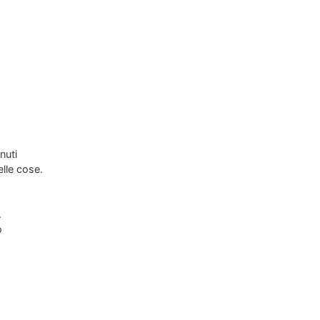
nuti
elle cose.
.
o