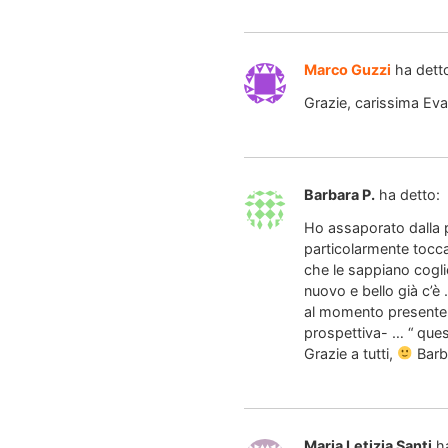
Marco Guzzi
ha dett
Grazie, carissima Eva
Barbara P.
ha detto:
Ho assaporato dalla pr
particolarmente tocca
che le sappiano cogli
nuovo e bello già c’è 
al momento presente …
prospettiva- … “ ques
Grazie a tutti,
Barb
Maria Letizia Santi
h