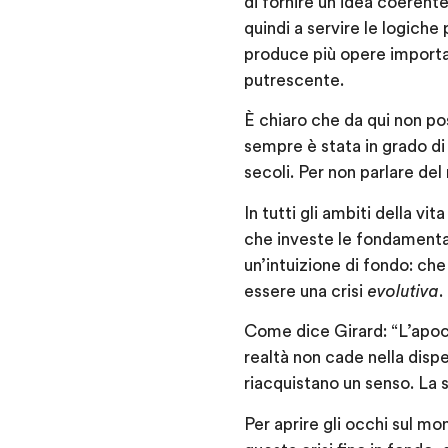
di fornire un’idea coerent
quindi a servire le logiche
produce più opere importan
putrescente.
È chiaro che da qui non po
sempre è stata in grado d
secoli. Per non parlare del 
In tutti gli ambiti della vi
che investe le fondamenta 
un’intuizione di fondo: ch
essere una crisi
evolutiva
.
Come dice Girard: “L’apoca
realtà non cade nella dis
riacquistano un senso. La 
Per aprire gli occhi sul m