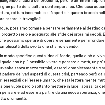
 giungendo al cuore del problema, perché altrimenti replich
 gran parte della cultura contemporanea. Che cosa accomun
tura, rottura incolmabile si è aperta in questa breccia nel
ra essere in travaglio?
unque, possiamo tornare a pensare seriamente al destino d
n progetto serio e adeguato alle sfide dei prossimi secoli. 
si che possiamo sperare di operare seriamente per rifondare
omplessità della svolta che stiamo vivendo.
in modo specifico questa idea di fondo, quella cioè di vi
el quale non è più possibile vivere e pensare a metà, un po’ c
ntervenire senza mezza termini, esserci completamente o s
 parlare dei vari aspetti di questa crisi, partendo però da
eri essenziali dell’essere umano, che sta letteralmente mu
sione vuole perciò soltanto mettere in luce l’abissalità de
 pensare e ad essere a partire da una nuova speranza, che
tto di umanità.