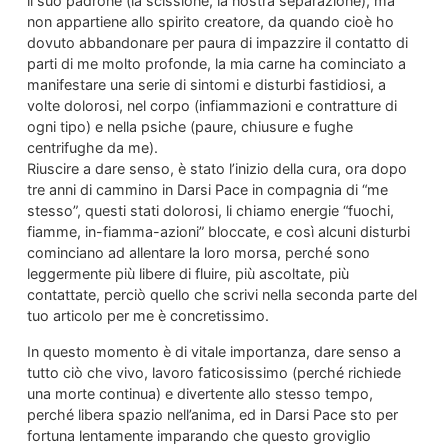
il suo padrone (la scissione, la nostra separazione), ma
non appartiene allo spirito creatore, da quando cioè ho
dovuto abbandonare per paura di impazzire il contatto di
parti di me molto profonde, la mia carne ha cominciato a
manifestare una serie di sintomi e disturbi fastidiosi, a
volte dolorosi, nel corpo (infiammazioni e contratture di
ogni tipo) e nella psiche (paure, chiusure e fughe
centrifughe da me).
Riuscire a dare senso, è stato l’inizio della cura, ora dopo
tre anni di cammino in Darsi Pace in compagnia di “me
stesso”, questi stati dolorosi, li chiamo energie “fuochi,
fiamme, in-fiamma-azioni” bloccate, e così alcuni disturbi
cominciano ad allentare la loro morsa, perché sono
leggermente più libere di fluire, più ascoltate, più
contattate, perciò quello che scrivi nella seconda parte del
tuo articolo per me è concretissimo.
In questo momento è di vitale importanza, dare senso a
tutto ciò che vivo, lavoro faticosissimo (perché richiede
una morte continua) e divertente allo stesso tempo,
perché libera spazio nell’anima, ed in Darsi Pace sto per
fortuna lentamente imparando che questo groviglio