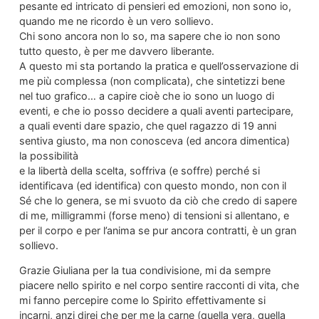
pesante ed intricato di pensieri ed emozioni, non sono io,
quando me ne ricordo è un vero sollievo.
Chi sono ancora non lo so, ma sapere che io non sono
tutto questo, è per me davvero liberante.
A questo mi sta portando la pratica e quell’osservazione di
me più complessa (non complicata), che sintetizzi bene
nel tuo grafico… a capire cioè che io sono un luogo di
eventi, e che io posso decidere a quali aventi partecipare,
a quali eventi dare spazio, che quel ragazzo di 19 anni
sentiva giusto, ma non conosceva (ed ancora dimentica)
la possibilità
e la libertà della scelta, soffriva (e soffre) perché si
identificava (ed identifica) con questo mondo, non con il
Sé che lo genera, se mi svuoto da ciò che credo di sapere
di me, milligrammi (forse meno) di tensioni si allentano, e
per il corpo e per l’anima se pur ancora contratti, è un gran
sollievo.
Grazie Giuliana per la tua condivisione, mi da sempre
piacere nello spirito e nel corpo sentire racconti di vita, che
mi fanno percepire come lo Spirito effettivamente si
incarni, anzi direi che per me la carne (quella vera, quella