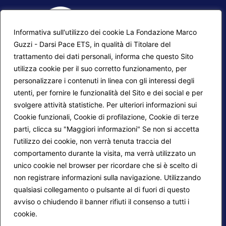
Informativa sull'utilizzo dei cookie La Fondazione Marco
Guzzi - Darsi Pace ETS, in qualità di Titolare del
trattamento dei dati personali, informa che questo Sito
utilizza cookie per il suo corretto funzionamento, per
F.A.Q.
Contatti
personalizzare i contenuti in linea con gli interessi degli
utenti, per fornire le funzionalità del Sito e dei social e per
Mappa del sito
Calendario corsi
svolgere attività statistiche. Per ulteriori informazioni sui
Progetti Darsi Pace
Privacy Policy
Cookie funzionali, Cookie di profilazione, Cookie di terze
parti, clicca su "Maggiori informazioni" Se non si accetta
Login redattori
Cookie Policy
l'utilizzo dei cookie, non verrà tenuta traccia del
comportamento durante la visita, ma verrà utilizzato un
unico cookie nel browser per ricordare che si è scelto di
Seguici su:
non registrare informazioni sulla navigazione. Utilizzando
qualsiasi collegamento o pulsante al di fuori di questo
avviso o chiudendo il banner rifiuti il consenso a tutti i
cookie.
Maggiori informazioni
© 2026
Fondazione Marco Guzzi – Darsi Pace