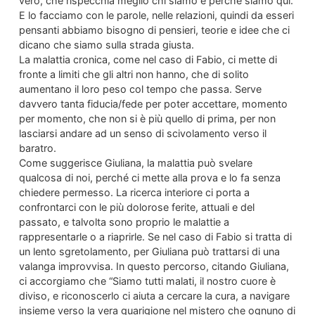
vero, che rispecchia meglio chi siamo e perché siamo qui.
E lo facciamo con le parole, nelle relazioni, quindi da esseri
pensanti abbiamo bisogno di pensieri, teorie e idee che ci
dicano che siamo sulla strada giusta.
La malattia cronica, come nel caso di Fabio, ci mette di
fronte a limiti che gli altri non hanno, che di solito
aumentano il loro peso col tempo che passa. Serve
davvero tanta fiducia/fede per poter accettare, momento
per momento, che non si è più quello di prima, per non
lasciarsi andare ad un senso di scivolamento verso il
baratro.
Come suggerisce Giuliana, la malattia può svelare
qualcosa di noi, perché ci mette alla prova e lo fa senza
chiedere permesso. La ricerca interiore ci porta a
confrontarci con le più dolorose ferite, attuali e del
passato, e talvolta sono proprio le malattie a
rappresentarle o a riaprirle. Se nel caso di Fabio si tratta di
un lento sgretolamento, per Giuliana può trattarsi di una
valanga improvvisa. In questo percorso, citando Giuliana,
ci accorgiamo che “Siamo tutti malati, il nostro cuore è
diviso, e riconoscerlo ci aiuta a cercare la cura, a navigare
insieme verso la vera guarigione nel mistero che ognuno di