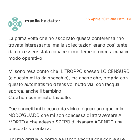
15 Aprile 2012 alle 11:29 AM
rosella
ha detto:
La prima volta che ho ascoltato questa conferenza l’ho
trovata interessante, ma le sollecitazioni erano così tante
da non essere stata capace di metterne a fuoco alcuna in
modo operativo
.
Mi sono resa conto che IL TROPPO spesso LO CENSURO
(e questo mi fa da specchio), ma anche che, proprio con
questo automatismo difensivo, butto via, con l’acqua
sporca, anche il bambino.
Così ho ricominciato l’ascolto.
Due concetti mi toccano da vicino, riguardano quel mio
NODO/GUADO che mi son concessa di attraversare A
MORTO.e che adesso SPERO di risanare AGENDO una
bracciata volontaria.
Il primo grazie lo porgo a Franco Vaccari che con le sue