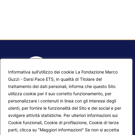
Informativa sull'utilizzo dei cookie La Fondazione Marco
Guzzi - Darsi Pace ETS, in qualità di Titolare del
trattamento dei dati personali, informa che questo Sito
utilizza cookie per il suo corretto funzionamento, per
F.A.Q.
Contatti
personalizzare i contenuti in linea con gli interessi degli
utenti, per fornire le funzionalità del Sito e dei social e per
Mappa del sito
Calendario corsi
svolgere attività statistiche. Per ulteriori informazioni sui
Progetti Darsi Pace
Privacy Policy
Cookie funzionali, Cookie di profilazione, Cookie di terze
parti, clicca su "Maggiori informazioni" Se non si accetta
Login redattori
Cookie Policy