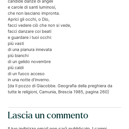
candide danze di angeli
e carole di santi luminosi,
che non lasciano impronta.
Aprici gli occhi, o Dio,
facci vedere ciò che non si vede,
facci danzare coi beati
e guardare i tuoi occhi:
più vasti
di una pianura innevata
più bianchi
di un gelido novembre
più caldi
di un fuoco acceso
in una notte d’inverno.
[da Il pozzo di Giacobbe. Geografia della preghiera da
tutte le religioni, Camunia, Brescia 1985, pagina 260]
Lascia un commento
Il tuo indirizzo email non sarà pubblicato.
I campi