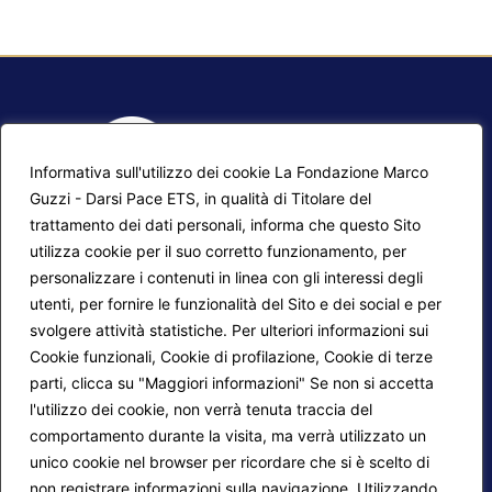
Informativa sull'utilizzo dei cookie La Fondazione Marco
Guzzi - Darsi Pace ETS, in qualità di Titolare del
trattamento dei dati personali, informa che questo Sito
utilizza cookie per il suo corretto funzionamento, per
F.A.Q.
Contatti
personalizzare i contenuti in linea con gli interessi degli
utenti, per fornire le funzionalità del Sito e dei social e per
Mappa del sito
Calendario corsi
svolgere attività statistiche. Per ulteriori informazioni sui
Progetti Darsi Pace
Privacy Policy
Cookie funzionali, Cookie di profilazione, Cookie di terze
parti, clicca su "Maggiori informazioni" Se non si accetta
Login redattori
Cookie Policy
l'utilizzo dei cookie, non verrà tenuta traccia del
comportamento durante la visita, ma verrà utilizzato un
unico cookie nel browser per ricordare che si è scelto di
Seguici su:
non registrare informazioni sulla navigazione. Utilizzando