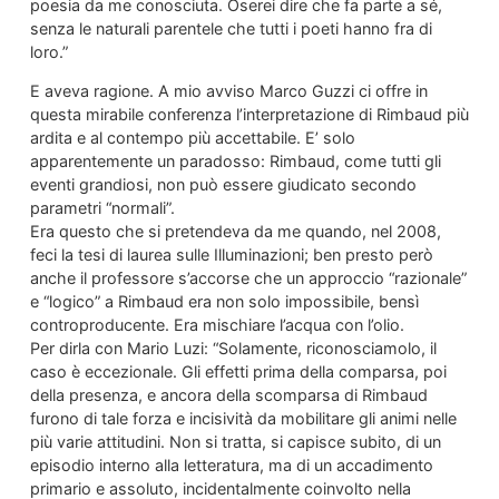
poesia da me conosciuta. Oserei dire che fa parte a sé,
senza le naturali parentele che tutti i poeti hanno fra di
loro.”
E aveva ragione. A mio avviso Marco Guzzi ci offre in
questa mirabile conferenza l’interpretazione di Rimbaud più
ardita e al contempo più accettabile. E’ solo
apparentemente un paradosso: Rimbaud, come tutti gli
eventi grandiosi, non può essere giudicato secondo
parametri “normali”.
Era questo che si pretendeva da me quando, nel 2008,
feci la tesi di laurea sulle Illuminazioni; ben presto però
anche il professore s’accorse che un approccio “razionale”
e “logico” a Rimbaud era non solo impossibile, bensì
controproducente. Era mischiare l’acqua con l’olio.
Per dirla con Mario Luzi: “Solamente, riconosciamolo, il
caso è eccezionale. Gli effetti prima della comparsa, poi
della presenza, e ancora della scomparsa di Rimbaud
furono di tale forza e incisività da mobilitare gli animi nelle
più varie attitudini. Non si tratta, si capisce subito, di un
episodio interno alla letteratura, ma di un accadimento
primario e assoluto, incidentalmente coinvolto nella