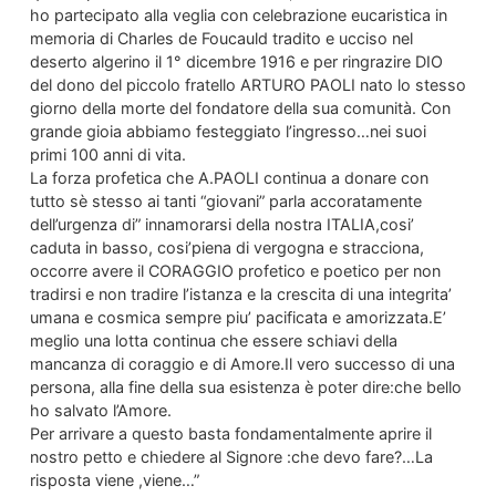
ho partecipato alla veglia con celebrazione eucaristica in
memoria di Charles de Foucauld tradito e ucciso nel
deserto algerino il 1° dicembre 1916 e per ringrazire DIO
del dono del piccolo fratello ARTURO PAOLI nato lo stesso
giorno della morte del fondatore della sua comunità. Con
grande gioia abbiamo festeggiato l’ingresso…nei suoi
primi 100 anni di vita.
La forza profetica che A.PAOLI continua a donare con
tutto sè stesso ai tanti “giovani” parla accoratamente
dell’urgenza di” innamorarsi della nostra ITALIA,cosi’
caduta in basso, cosi’piena di vergogna e stracciona,
occorre avere il CORAGGIO profetico e poetico per non
tradirsi e non tradire l’istanza e la crescita di una integrita’
umana e cosmica sempre piu’ pacificata e amorizzata.E’
meglio una lotta continua che essere schiavi della
mancanza di coraggio e di Amore.Il vero successo di una
persona, alla fine della sua esistenza è poter dire:che bello
ho salvato l’Amore.
Per arrivare a questo basta fondamentalmente aprire il
nostro petto e chiedere al Signore :che devo fare?…La
risposta viene ,viene…”