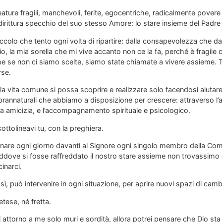
ature fragili, manchevoli, ferite, egocentriche, radicalmente povere e
rittura specchio del suo stesso Amore: lo stare insieme del Padre e 
iccolo che tento ogni volta di ripartire: dalla consapevolezza che d
cio, la mia sorella che mi vive accanto non ce la fa, perché è fragil
che se non ci siamo scelte, siamo state chiamate a vivere assieme. T
rse.
la vita comune si possa scoprire e realizzare solo facendosi aiutare, 
rannaturali che abbiamo a disposizione per crescere: attraverso l’af
na amicizia, e l’accompagnamento spirituale e psicologico.
ttolineavi tu, con la preghiera.
nare ogni giorno davanti al Signore ogni singolo membro della Comu
addove si fosse raffreddato il nostro stare assieme non trovassimo d
cinarci.
 sì, può intervenire in ogni situazione, per aprire nuovi spazi di ca
tese, né fretta.
i attorno a me solo muri e sordità, allora potrei pensare che Dio st