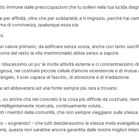
to immune dalle preoccupazioni che tu sollevi nella tua lucida diag
e per affinità, oltre che per solidarietà; e ti ringrazio, perché hai ce
rma di convivenza, qualunque essa sia:
ni.
i un valore primario, da edificare senza sosta, anche con tanto sacri
(come del resto la vita matrimoniale) abbia senso e sapore.
riducessimo un po’ le molte attività esterne e ci concentrassimo di 
eligiosa, nel costruire piccole cellule d’amore vicendevole e di mut
angelo, il solo capace di fascino, di attrazione e di irradiazione.
 ad abbeverarsi ad una fonte sempre più rara a trovarsi.
so anche che nel concreto è la cosa più difficile da costruire, nient’
intelligentemente ricercata, continuamente voluta…
nti i membri della comunità, che non sempre viaggiano sulla stessa
– sognando! – che tutti desiderassimo la stessa meta evangelica 
rla, questa non sarebbe ancora garantita dalle nostre migliori inte