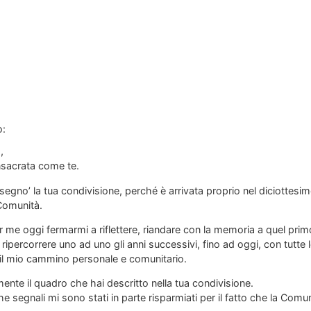
o:
,
onsacrata come te.
egno’ la tua condivisione, perché è arrivata proprio nel diciottesimo
Comunità.
er me oggi fermarmi a riflettere, riandare con la memoria a quel primo
ripercorrere uno ad uno gli anni successivi, fino ad oggi, con tutte 
 il mio cammino personale e comunitario.
te il quadro che hai descritto nella tua condivisione.
he segnali mi sono stati in parte risparmiati per il fatto che la Comun