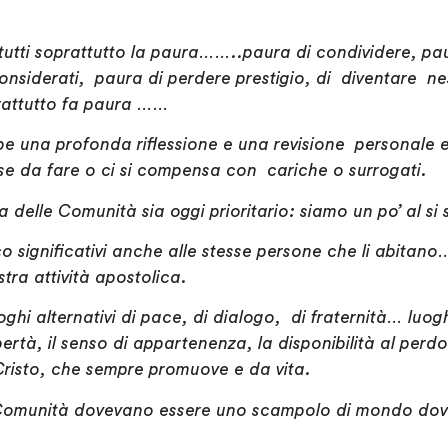
tutti soprattutto la paura……..paura di condividere, pa
nsiderati, paura di perdere prestigio, di diventare nes
rattutto fa paura ……
be una profonda riflessione e una revisione personale 
ose da fare o ci si compensa con cariche o surrogati.
 delle Comunità sia oggi prioritario: siamo un po’ al si 
co significativi anche alle stesse persone che li abitan
ostra attività apostolica.
ghi alternativi di pace, di dialogo, di fraternità… luogh
libertà, il senso di appartenenza, la disponibilità al per
Cristo, che sempre promuove e da vita.
 Comunità dovevano essere uno scampolo di mondo dove 