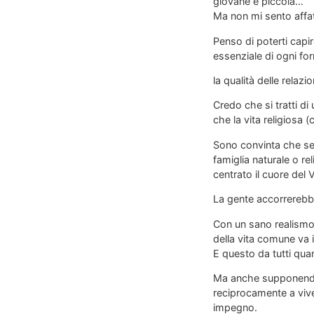
giovane e piccola…
Ma non mi sento affat
Penso di poterti capir
essenziale di ogni fo
la qualità delle relazio
Credo che si tratti d
che la vita religiosa 
Sono convinta che se 
famiglia naturale o r
centrato il cuore del V
La gente accorrerebbe
Con un sano realismo, 
della vita comune va 
E questo da tutti qua
Ma anche supponendo 
reciprocamente a vive
impegno.