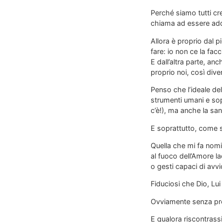
Perché siamo tutti cre
chiama ad essere addi
Allora è proprio dal p
fare: io non ce la fac
E dall’altra parte, an
proprio noi, così dive
Penso che l’ideale del
strumenti umani e sop
c’è!), ma anche la sa
E soprattutto, come so
Quella che mi fa nomi
al fuoco dell’Amore l
o gesti capaci di avvi
Fiduciosi che Dio, Lui
Ovviamente senza pre
E qualora riscontrass