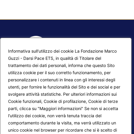
Informativa sull'utilizzo dei cookie La Fondazione Marco
Guzzi - Darsi Pace ETS, in qualità di Titolare del
trattamento dei dati personali, informa che questo Sito
utilizza cookie per il suo corretto funzionamento, per
F.A.Q.
Contatti
personalizzare i contenuti in linea con gli interessi degli
utenti, per fornire le funzionalità del Sito e dei social e per
Mappa del sito
Calendario corsi
svolgere attività statistiche. Per ulteriori informazioni sui
Progetti Darsi Pace
Privacy Policy
Cookie funzionali, Cookie di profilazione, Cookie di terze
parti, clicca su "Maggiori informazioni" Se non si accetta
Login redattori
Cookie Policy
l'utilizzo dei cookie, non verrà tenuta traccia del
comportamento durante la visita, ma verrà utilizzato un
unico cookie nel browser per ricordare che si è scelto di
Seguici su: