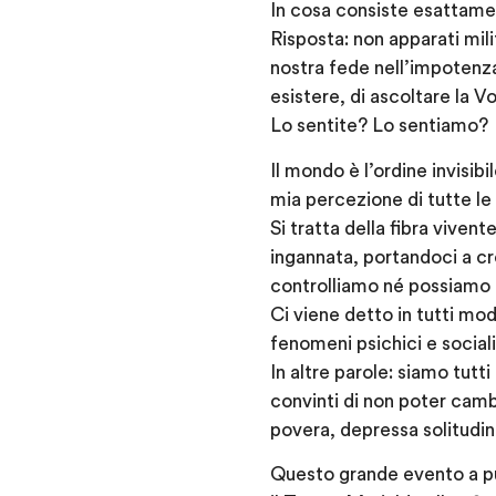
In cosa consiste esattame
Risposta: non apparati milit
nostra fede nell’impotenza
esistere, di ascoltare la 
Lo sentite? Lo sentiamo?
Il mondo è l’ordine invisib
mia percezione di tutte le
Si tratta della fibra vive
ingannata, portandoci a cr
controlliamo né possiamo 
Ci viene detto in tutti mod
fenomeni psichici e social
In altre parole: siamo tut
convinti di non poter camb
povera, depressa solitudin
Questo grande evento a pu