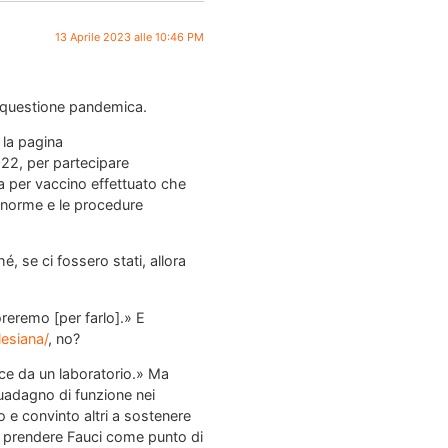
13 Aprile 2023 alle 10:46 PM
la questione pandemica.
 la pagina
22, per partecipare
ia per vaccino effettuato che
e norme e le procedure
 se ci fossero stati, allora
oreremo [per farlo].» E
lesiana/
, no?
sce da un laboratorio.» Ma
guadagno di funzione nei
e convinto altri a sostenere
 a prendere Fauci come punto di