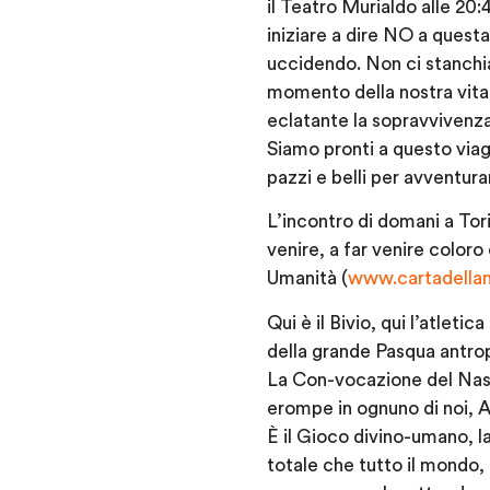
il Teatro Murialdo alle 20:
iniziare a dire NO a quest
uccidendo. Non ci stanchia
momento della nostra vita
eclatante la sopravvivenza 
Siamo pronti a questo viag
pazzi e belli per avventur
L’incontro di domani a Tor
venire, a far venire color
Umanità (
www.cartadellan
Qui è il Bivio, qui l’atletica
della grande Pasqua antro
La Con-vocazione del Na
erompe in ognuno di noi, 
È il Gioco divino-umano, l
totale che tutto il mondo