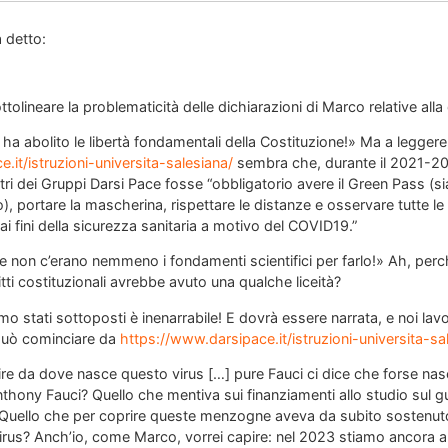
 detto:
tolineare la problematicità delle dichiarazioni di Marco relative al
a abolito le libertà fondamentali della Costituzione!» Ma a leggere
.it/istruzioni-universita-salesiana/
sembra che, durante il 2021-20
tri dei Gruppi Darsi Pace fosse “obbligatorio avere il Green Pass (s
, portare la mascherina, rispettare le distanze e osservare tutte l
 ai fini della sicurezza sanitaria a motivo del COVID19.”
non c’erano nemmeno i fondamenti scientifici per farlo!» Ah, perché,
ritti costituzionali avrebbe avuto una qualche liceità?
mo stati sottoposti è inenarrabile! E dovrà essere narrata, e noi lav
 può cominciare da
https://www.darsipace.it/istruzioni-universita-sa
tire da dove nasce questo virus […] pure Fauci ci dice che forse na
thony Fauci? Quello che mentiva sui finanziamenti allo studio sul 
 Quello che per coprire queste menzogne aveva da subito sostenuto 
l virus? Anch’io, come Marco, vorrei capire: nel 2023 stiamo ancora