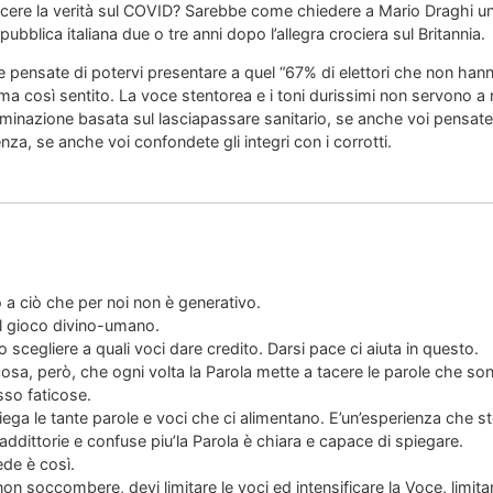
cere la verità sul COVID? Sarebbe come chiedere a Mario Draghi un
pubblica italiana due o tre anni dopo l’allegra crociera sul Britannia.
e pensate di potervi presentare a quel “67% di elettori che non ha
ema così sentito. La voce stentorea e i toni durissimi non servono a
iminazione basata sul lasciapassare sanitario, se anche voi pensate 
enza, se anche voi confondete gli integri con i corrotti.
 a ciò che per noi non è generativo.
l gioco divino-umano.
scegliere a quali voci dare credito. Darsi pace ci aiuta in questo.
osa, però, che ogni volta la Parola mette a tacere le parole che so
sso faticose.
piega le tante parole e voci che ci alimentano. E’un’esperienza che 
addittorie e confuse piu’la Parola è chiara e capace di spiegare.
de è così.
on soccombere, devi limitare le voci ed intensificare la Voce, limitare