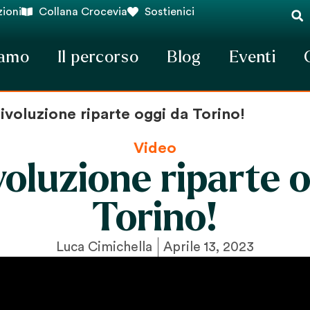
ioni
Collana Crocevia
Sostienici
iamo
Il percorso
Blog
Eventi
ivoluzione riparte oggi da Torino!
Video
voluzione riparte o
Torino!
Luca Cimichella
Aprile 13, 2023