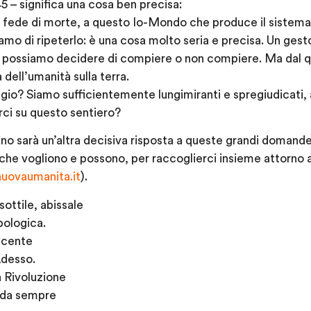
45 – significa una cosa ben precisa:
a fede di morte, a questo Io-Mondo che produce il sistema 
mo di ripeterlo: è una cosa molto seria e precisa. Un gesto
 possiamo decidere di compiere o non compiere. Ma dal q
dell’umanità sulla terra.
gio? Siamo sufficientemente lungimiranti e spregiudicati, a
arci su questo sentiero?
ino sarà un’altra decisiva risposta a queste grandi domande
o che vogliono e possono, per raccoglierci insieme attorno 
uovaumanita.it
).
 sottile, abissale
pologica.
scente
Adesso.
a Rivoluzione
, da sempre