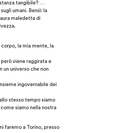
stanza tangibile? …
sugli umani. Bensì: la
paura maledetta di
lvezza.
o corpo, la mia mente, la
 però viene raggirata e
in un universo che non
’insieme ingovernabile dei
e allo stesso tempo siamo
i come siamo nella nostra
ni faremo a Torino, presso