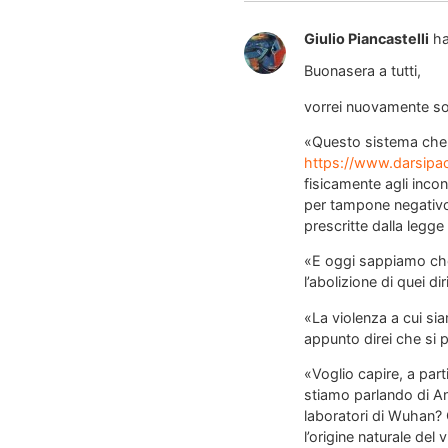
Giulio Piancastelli
ha
Buonasera a tutti,
vorrei nuovamente sot
«Questo sistema che h
https://www.darsipace
fisicamente agli incon
per tampone negativo)
prescritte dalla legge
«E oggi sappiamo che 
l’abolizione di quei di
«La violenza a cui sia
appunto direi che si
«Voglio capire, a par
stiamo parlando di An
laboratori di Wuhan?
l’origine naturale de