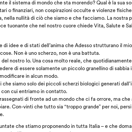
nte il sistema di mondo che sta morendo? Qual è la sua so
ari o finanziari, non cospirazioni occulte e violenze fisiche 
, nella nullità di ciò che siamo e che facciamo. La nostra 
Voce tuonante che nel nostro cuore chiede Vita, Salute e Sa
ile di idee e di stati dell’anima che Adesso strutturano il mi
 cose. Non è uno scherzo, non è una battuta.
nte del nostro Io. Una cosa molto reale, che quotidianamente
edere di essere solamente un piccolo granellino di sabbia 
modificare in alcun modo.
i che siamo solo dei piccoli scherzi biologici generati dall
i con cui entriamo in contatto.
ti rassegnati di fronte ad un mondo che ci fa orrore, ma ch
iare. Con-vinti che tutto sia “troppo grande” per noi, pers
e.
ntate che stiamo proponendo in tutta Italia – e che doma