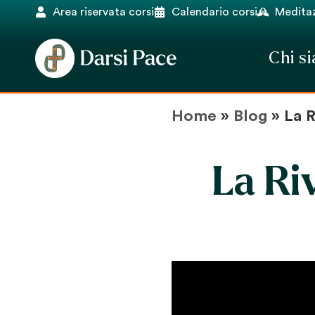
Area riservata corsi
Calendario corsi
Meditaz
Chi s
Home
»
Blog
»
La R
La Ri