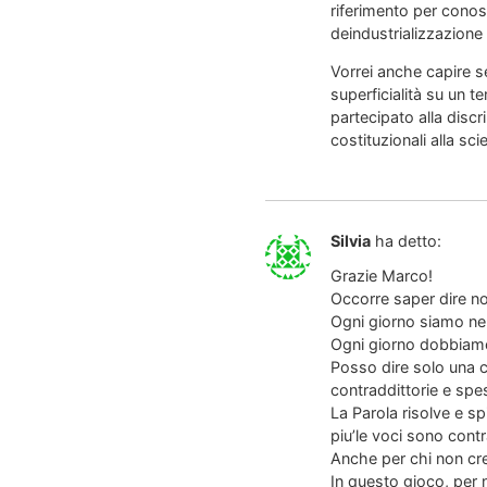
riferimento per conos
deindustrializzazione 
Vorrei anche capire s
superficialità su un t
partecipato alla discr
costituzionali alla sci
Silvia
ha detto:
Grazie Marco!
Occorre saper dire no
Ogni giorno siamo ne
Ogni giorno dobbiamo 
Posso dire solo una c
contraddittorie e spe
La Parola risolve e s
piu’le voci sono contr
Anche per chi non cre
In questo gioco, per n