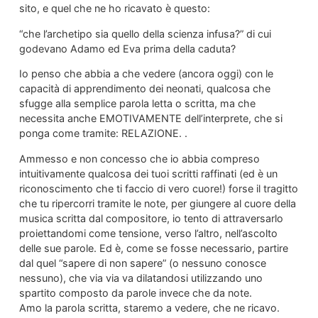
sito, e quel che ne ho ricavato è questo:
“che l’archetipo sia quello della scienza infusa?” di cui
godevano Adamo ed Eva prima della caduta?
Io penso che abbia a che vedere (ancora oggi) con le
capacità di apprendimento dei neonati, qualcosa che
sfugge alla semplice parola letta o scritta, ma che
necessita anche EMOTIVAMENTE dell’interprete, che si
ponga come tramite: RELAZIONE. .
Ammesso e non concesso che io abbia compreso
intuitivamente qualcosa dei tuoi scritti raffinati (ed è un
riconoscimento che ti faccio di vero cuore!) forse il tragitto
che tu ripercorri tramite le note, per giungere al cuore della
musica scritta dal compositore, io tento di attraversarlo
proiettandomi come tensione, verso l’altro, nell’ascolto
delle sue parole. Ed è, come se fosse necessario, partire
dal quel “sapere di non sapere” (o nessuno conosce
nessuno), che via via va dilatandosi utilizzando uno
spartito composto da parole invece che da note.
Amo la parola scritta, staremo a vedere, che ne ricavo.