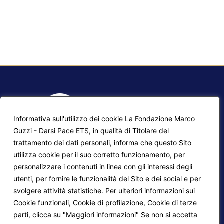
Informativa sull'utilizzo dei cookie La Fondazione Marco
Guzzi - Darsi Pace ETS, in qualità di Titolare del
trattamento dei dati personali, informa che questo Sito
utilizza cookie per il suo corretto funzionamento, per
F.A.Q.
Contatti
personalizzare i contenuti in linea con gli interessi degli
utenti, per fornire le funzionalità del Sito e dei social e per
Mappa del sito
Calendario corsi
svolgere attività statistiche. Per ulteriori informazioni sui
Progetti Darsi Pace
Privacy Policy
Cookie funzionali, Cookie di profilazione, Cookie di terze
parti, clicca su "Maggiori informazioni" Se non si accetta
Login redattori
Cookie Policy