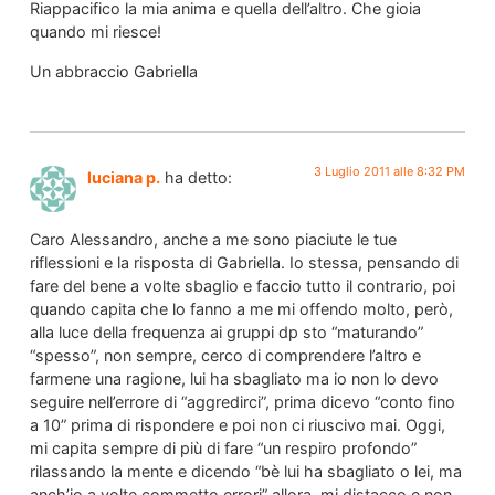
Riappacifico la mia anima e quella dell’altro. Che gioia
quando mi riesce!
Un abbraccio Gabriella
3 Luglio 2011 alle 8:32 PM
luciana p.
ha detto:
Caro Alessandro, anche a me sono piaciute le tue
riflessioni e la risposta di Gabriella. Io stessa, pensando di
fare del bene a volte sbaglio e faccio tutto il contrario, poi
quando capita che lo fanno a me mi offendo molto, però,
alla luce della frequenza ai gruppi dp sto “maturando”
“spesso”, non sempre, cerco di comprendere l’altro e
farmene una ragione, lui ha sbagliato ma io non lo devo
seguire nell’errore di “aggredirci”, prima dicevo “conto fino
a 10” prima di rispondere e poi non ci riuscivo mai. Oggi,
mi capita sempre di più di fare “un respiro profondo”
rilassando la mente e dicendo “bè lui ha sbagliato o lei, ma
anch’io a volte commetto errori” allora, mi distacco e non