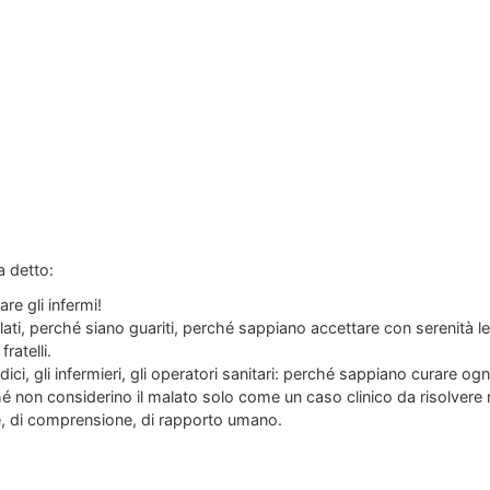
a detto:
re gli infermi!
alati, perché siano guariti, perché sappiano accettare con serenità l
fratelli.
edici, gli infermieri, gli operatori sanitari: perché sappiano curare
ché non considerino il malato solo come un caso clinico da risolve
e, di comprensione, di rapporto umano.