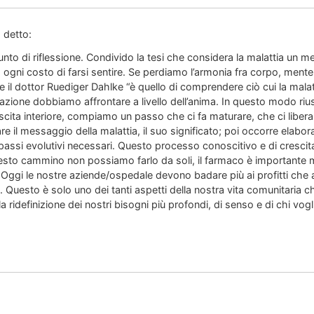
 detto:
nto di riflessione. Condivido la tesi che considera la malattia un me
 ogni costo di farsi sentire. Se perdiamo l’armonia fra corpo, mente
ce il dottor Ruediger Dahlke “è quello di comprendere ciò cui la malat
azione dobbiamo affrontare a livello dell’anima. In questo modo rius
cita interiore, compiamo un passo che ci fa maturare, che ci libera,
are il messaggio della malattia, il suo significato; poi occorre elaborarl
 passi evolutivi necessari. Questo processo conoscitivo e di crescit
questo cammino non possiamo farlo da soli, il farmaco è importante m
ggi le nostre aziende/ospedale devono badare più ai profitti che alle
ta. Questo è solo uno dei tanti aspetti della nostra vita comunitaria c
la ridefinizione dei nostri bisogni più profondi, di senso e di chi vog