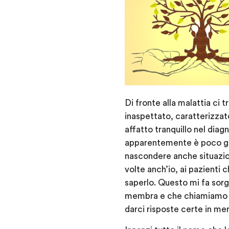
Di fronte alla malattia ci 
inaspettato, caratterizzat
affatto tranquillo nel diag
apparentemente è poco gra
nascondere anche situazion
volte anch’io, ai pazient
saperlo. Questo mi fa sor
membra e che chiamiamo ma
darci risposte certe in meri