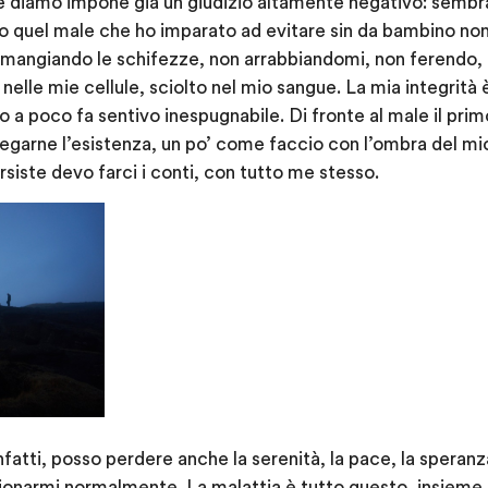
le diamo impone già un giudizio altamente negativo: sembra 
io quel male che ho imparato ad evitare sin da bambino no
 mangiando le schifezze, non arrabbiandomi, non ferendo
o nelle mie cellule, sciolto nel mio sangue. La mia integrità
 a poco fa sentivo inespugnabile. Di fronte al male il prim
negarne l’esistenza, un po’ come faccio con l’ombra del mio
siste devo farci i conti, con tutto me stesso.
atti, posso perdere anche la serenità, la pace, la speranza, 
zionarmi normalmente. La malattia è tutto questo, insieme. 