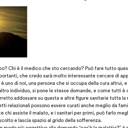
o? Chi è il medico che sto cercando? Può fare tutto ques
ortanti, che credo sarà molto interessante cercare di app
 è uno di noi, una persona che si occupa della cura altrui, 
altro individuo, si pone le stesse domande, e come tutti è
retto addossare su questa e altre figure sanitarie tutta la 
tti relazionali possono essere curati anche meglio da famil
 chi assiste il malato, e i sanitari per primi, può farlo meg
scolto e lascia spazio al grido della sofferenza.
in modo più oggettivo alla domanda “cos’è la malattia?” è 