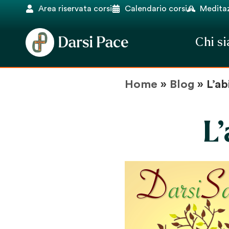
Area riservata corsi
Calendario corsi
Meditaz
Chi s
Home
»
Blog
»
L’ab
L’