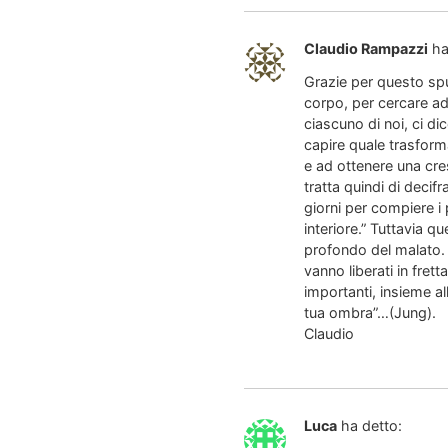
Claudio Rampazzi
ha
Grazie per questo spu
corpo, per cercare ad
ciascuno di noi, ci di
capire quale trasform
e ad ottenere una cres
tratta quindi di decifr
giorni per compiere i
interiore.” Tuttavia 
profondo del malato. O
vanno liberati in fret
importanti, insieme al
tua ombra”…(Jung).
Claudio
Luca
ha detto: