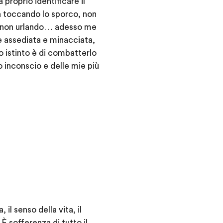
proprio identificare il
n toccando lo sporco, non
, non urlando… adesso me
 è assediata e minacciata,
o istinto è di combatterlo
 inconscio e delle mie più
il senso della vita, il
È sofferenza di tutto il