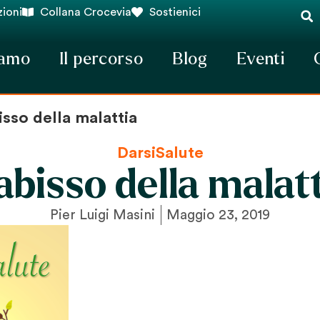
ioni
Collana Crocevia
Sostienici
iamo
Il percorso
Blog
Eventi
isso della malattia
DarsiSalute
abisso della malat
Pier Luigi Masini
Maggio 23, 2019