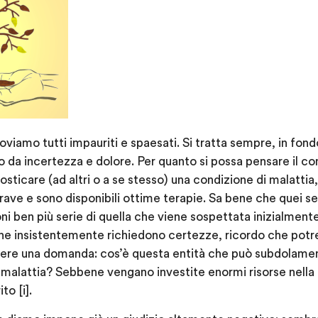
troviamo tutti impauriti e spaesati. Si tratta sempre, in fon
o da incertezza e dolore. Per quanto si possa pensare il con
nosticare (ad altri o a se stesso) una condizione di malatti
ve e sono disponibili ottime terapie. Sa bene che quei se
i ben più serie di quella che viene sospettata inizialment
i che insistentemente richiedono certezze, ricordo che pot
gere una domanda: cos’è questa entità che può subdolament
lattia? Sebbene vengano investite enormi risorse nella r
to [i].