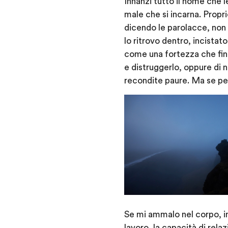
Innanzi tutto il nome che 
male che si incarna. Propr
dicendo le parolacce, non
lo ritrovo dentro, incistat
come una fortezza che fino
e distruggerlo, oppure di 
recondite paure. Ma se per
Se mi ammalo nel corpo, inf
lavoro, la capacità di rela