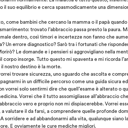
to il suo equilibrio e cerca spasmodicamente una dimensi
uto, come bambini che cercano la mamma o il papà quando s
 smarrimento: trovato l’abbraccio passa presto la paura. M
l male dentro, così timori e incertezze non fanno che aume
a? Un errore diagnostico? Sarò tra i fortunati che risponder
orirò? Le domande e i pensieri si aggrovigliano nella ment
, il corpo insorge. Tutto questo mi spaventa e mi ricorda l’
 il nostro destino è la morte.
 vorrei trovare sicurezza, uno sguardo che ascolta e compre
agnarmi in un difficile percorso come una guida sicura ed
n vorrei solo sentirmi dire che quell’esame è alterato o qu
icina. Vorrei che il tutto assomigliasse all’abbraccio che
bbraccio vero e proprio non mi dispiacerebbe. Vorrei esser
, a valutare il da farsi, a comprendere quelle profonde d
 A sorridere e ad abbandonarmi alla vita, qualunque siano la
olore. E ovviamente le cure mediche migliori.