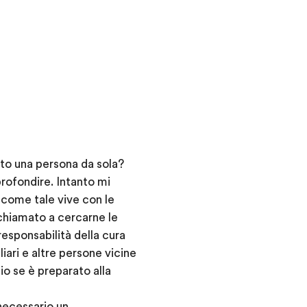
to una persona da sola?
rofondire. Intanto mi
e come tale vive con le
 chiamato a cercarne le
responsabilità della cura
iari e altre persone vicine
lio se è preparato alla
necessario un