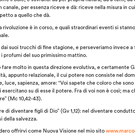
 canale, per essenza riceve e dà: riceve nella misura in cui
spetto a quello che dà.
 rivoluzione è in corso, e quali straordinari eventi si stan
ale.
i suoi trucchi di fine stagione, e perseveriamo invece a f
i profumi del suo primissimo mattino.
o fare molto in questa direzione evolutiva, e certamente Ge
, appunto relazionale, il cui potere non consiste nel domin
e, luce, sapienza, amore: “Voi sapete che coloro che sono r
i esercitano su di esse il potere. Fra di voi non è così; ma 
tore” (Mc 10,42-43).
e di diventare figli di Dio” (Gv 1,12): nel diventare condutto
si della salvezza.
dero offrirvi come Nuova Visione nel mio sito
www.marcog