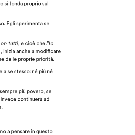
to si fonda proprio sul
so. Egli sperimenta se
on tutti
, e cioè che
l’Io
e
, inizia anche a modificare
e delle proprie priorità.
e a se stesso: né più né
à sempre più povero, se
se invece continuerà ad
a.
mo a pensare in questo