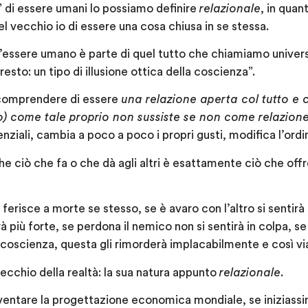
 di essere umani lo possiamo definire
relazionale
, in quan
l vecchio io di essere una cosa chiusa in se stessa.
L’essere umano è parte di quel tutto che chiamiamo univer
sto: un tipo di illusione ottica della coscienza”.
comprendere di essere
una relazione aperta col tutto e c
) come tale proprio non sussiste se non come relazion
enziali, cambia a poco a poco i propri gusti, modifica l’ordin
e ciò che fa o che dà agli altri è esattamente ciò che offr
 ferisce a morte se stesso, se è avaro con l’altro si sentir
irà più forte, se perdona il nemico non si sentirà in colpa, 
a coscienza, questa gli rimorderà implacabilmente e così vi
pecchio della realtà: la sua natura appunto
relazionale
.
entare la progettazione economica mondiale, se iniziassi