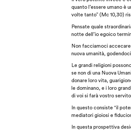
quanto l’essere umano è un
volte tanto” (Mc 10,30) ri
Pensate quale straordinaria
notte dell’io egoico termin
Non facciamoci accecare da
nuova umanità, godendoci 
Le grandi religioni posson
se non di una Nuova Umanità
donare loro vita, guarigion
le dominano, e i loro grand
di voi si farà vostro servi
In questo consiste “il poter
mediatori gioiosi e fiducio
In questa prospettiva desi