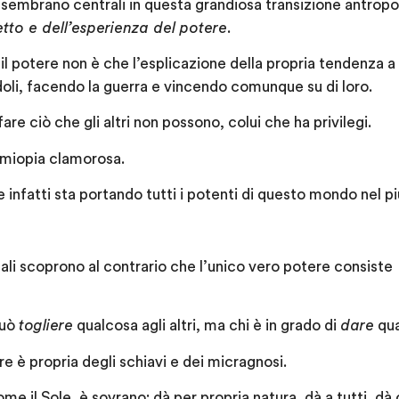
 sembrano centrali in questa grandiosa transizione antrop
tto e dell’esperienza del potere
.
 il potere non è che l’esplicazione della propria tendenza a d
oli, facendo la guerra e vincendo comunque su di loro.
are ciò che gli altri non possono, colui che ha privilegi.
 miopia clamorosa.
 infatti sta portando tutti i potenti di questo mondo nel p
ali scoprono al contrario che l’unico vero potere consiste n
può
togliere
qualcosa agli altri, ma chi è in grado di
dare
qua
e è propria degli schiavi e dei micragnosi.
me il Sole, è sovrano: dà per propria natura, dà a tutti, d