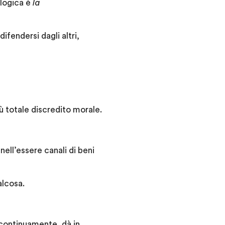
ologica è
la
ifendersi dagli altri,
iù totale discredito morale.
ell’essere canali di beni
lcosa.
à continuamente, dà in