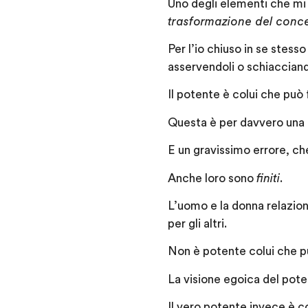
Uno degli elementi che mi
trasformazione del conce
Per l’io chiuso in se stesso
asservendoli o schiacciand
Il potente è colui che può f
Questa è per davvero una
E un gravissimo errore, che
Anche loro sono
finiti
.
L’uomo e la donna relazion
per gli altri.
Non è potente colui che 
La visione egoica del poter
Il vero potente invece è co