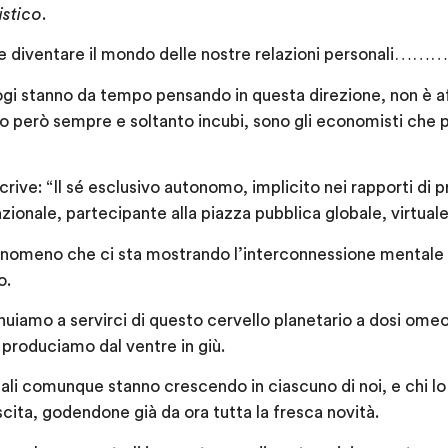
istico
.
 diventare il mondo delle nostre relazioni personali………
gi stanno da tempo pensando in questa direzione, non è aff
no però sempre e soltanto incubi, sono gli economisti che
rive: “Il sé esclusivo autonomo, implicito nei rapporti di pro
azionale, partecipante alla piazza pubblica globale, virtuale
 fenomeno che ci sta mostrando l’interconnessione mentale
o.
uiamo a servirci di questo cervello planetario a dosi omeo
 produciamo dal ventre in giù.
ali comunque stanno crescendo in ciascuno di noi, e chi lo 
scita, godendone già da ora tutta la fresca novità.