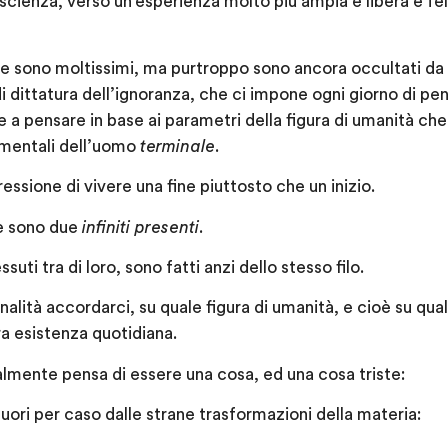
scienza, verso un’esperienza molto più ampia e libera e feli
one sono moltissimi, ma purtroppo sono ancora occultati da 
i dittatura dell’ignoranza, che ci impone ogni giorno di pen
 a pensare in base ai parametri della figura di umanità che
 mentali dell’uomo
terminale
.
essione di vivere una fine piuttosto che un inizio.
are sono due
infiniti presenti
.
i tra di loro, sono fatti anzi dello stesso filo.
alità accordarci, su quale figura di umanità, e cioè su qual
a esistenza quotidiana.
lmente pensa di essere una cosa, ed una cosa triste:
uori per caso dalle strane trasformazioni della materia: