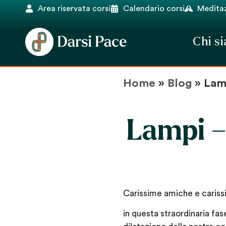
Area riservata corsi
Calendario corsi
Meditaz
Chi s
Home
»
Blog
»
Lam
Lampi –
Carissime amiche e cariss
in questa straordinaria fa