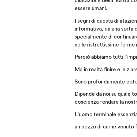
dilatazione della nostra co
essere umani.
I segni di questa dilatazi
informativa, da una sorta d
specialmente di continuare
nelle ristrettissime forme
Perciò abbiamo tutti l’impr
Ma in realtà finire e inizi
Sono profondamente cotessut
Dipende da noi su quale ton
coscienza fondare la nostr
L’uomo terminale essenzia
un pezzo di carne venuto f