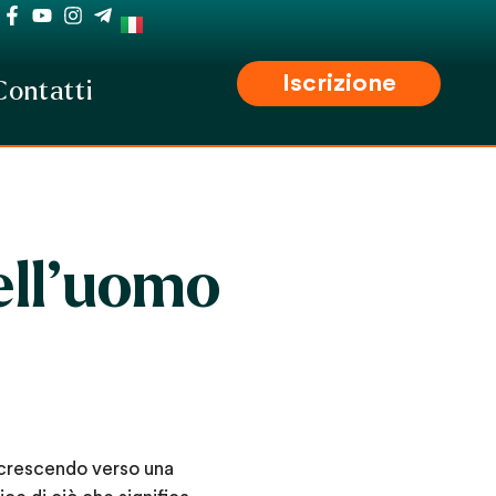
Iscrizione
Contatti
ell’uomo
e crescendo verso una