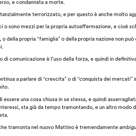
verso, e condannata a morte.
anzialmente terrorizzato, e per questo è anche molto ag
mici o sono mezzi per la propria autoaffermazione, e cioè sch
o”, o della propria “famiglia” o della propria nazione non può
i.
o di comunicazione è l’uso della forza, e quindi in definitiv
inua a parlare di “crescita” o di “conquista dei mercati” i
ito
.
essere una cosa chiusa in se stessa, e quindi asserragliata
i interessi, sta già da tempo tramontando, e un altro modo d
eta.
 che tramonta nel nuovo Mattino è tremendamente ambigu