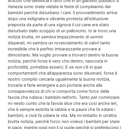
articolo che denuncia il fatto che in un giardino pubblico a
Venezia sono state vietate le feste di compleanno dei
bambini perchè disturbano i cani. Il provvedimento arriva
dopo una indignata e vibrante protesta all’istituzione
preposta da parte di una signora il cui cane era stato
disturbato dallo scoppio di un palloncino. Io la trovo una
notizia brutta, mi sembra impazzimento di uomini
disperati, mi sembra un rovesciamento di valori tanto
incredibile che è perfino imbarazzante provare a
dimostrarlo. Ma voglio provare a trovarci dentro la buona
notizia, perchè forse è vero che dentro, nascosta in
profondità, potrebbe esserci. E se non c’è in quei
comportamenti che all’apparenza sono disumani, forse è
nostro compito cercarla ugualmente la buona notizia,
trovarla e farla emergere e poi portarla anche alla
consapevolezza di chi si comporta come l’orco della
favola che odiava i bambini nell’orto. Tanto per cominciare
mi rendo conto che la favola dice che era così anche ieri,
che è sempre esistita la rabbia e la paura che fa odiare i
bambini, e cioè fa odiare la vita. Ma mi imbatto in un’altra
brutta notizia, perchè l’orco non voleva i bambini per stare
in pace, mentre oggi non li si vuole perchè si preferiscono i