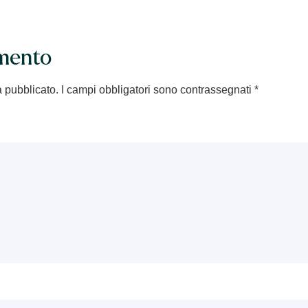
mento
à pubblicato.
I campi obbligatori sono contrassegnati
*