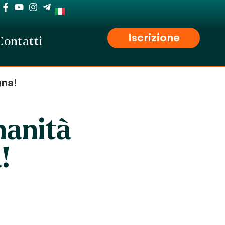
Iscrizione
Contatti
gna!
manità
!