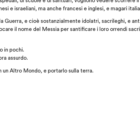
ospedali, di scuole e di santuari, vogliono vedere scorrere i
inesi e israeliani, ma anche francesi e inglesi, e magari italia
la Guerra, e cioè sostanzialmente idolatri, sacrileghi, e ant
are il nome del Messia per santificare i loro orrendi sacri
 in pochi.
ra assurdo.
 un Altro Mondo, e portarlo sulla terra.