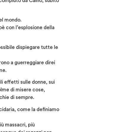
o compiuto da Caino, subito
del mondo.
è con l’esplosione della
sibile dispiegare tutte le
rono a guerreggiare direi
me.
 effetti sulle donne, sui
olme di misere cose,
rchie di sempre.
icidaria, come la definiamo
iù massacri, più