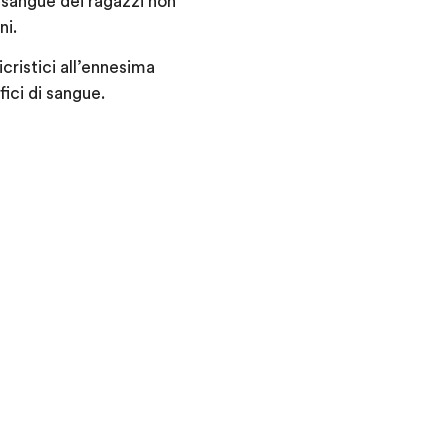
l sangue dei ragazzi non
ni.
icristici all’ennesima
fici di sangue.