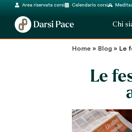
Area riservata corsi
Calendario corsi
Meditaz
Chi s
Home
»
Blog
»
Le f
Le fe