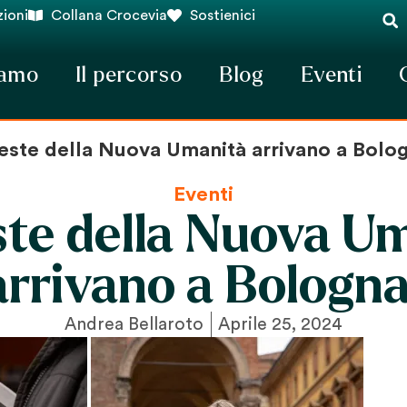
ioni
Collana Crocevia
Sostienici
iamo
Il percorso
Blog
Eventi
este della Nuova Umanità arrivano a Bolo
Eventi
ste della Nuova U
arrivano a Bologna
Andrea Bellaroto
Aprile 25, 2024