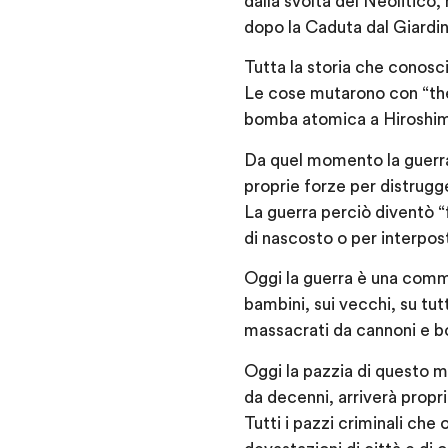
dalla svolta del Neolitico,
dopo la Caduta dal Giardin
Tutta la storia che conosc
Le cose mutarono con “the
bomba atomica a Hiroshim
Da quel momento la guerra 
proprie forze per distrugg
La guerra perciò diventò “
di nascosto o per interpos
Oggi la guerra è una commed
bambini, sui vecchi, su tu
massacrati da cannoni e bo
Oggi la pazzia di questo m
da decenni, arriverà propri
Tutti i pazzi criminali ch