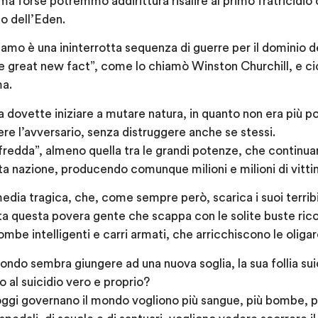
 ma forse potremmo addirittura risalire al primo fratricidi
o dell’Eden.
iamo è una ininterrotta sequenza di guerre per il dominio 
 great new fact”, come lo chiamò Winston Churchill, e cio
a.
dovette iniziare a mutare natura, in quanto non era più pos
ere l’avversario, senza distruggere anche se stessi.
fredda”, almeno quella tra le grandi potenze, che continua
ta nazione, producendo comunque milioni e milioni di vitti
ia tragica, che, come sempre però, scarica i suoi terribili
tta questa povera gente che scappa con le solite buste ric
mbe intelligenti e carri armati, che arricchiscono le oliga
ondo sembra giungere ad una nuova soglia, la sua follia su
o al suicidio vero e proprio?
e oggi governano il mondo vogliono più sangue, più bombe, p