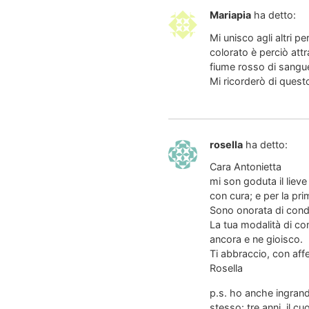
Mariapia
ha detto:
Mi unisco agli altri p
colorato è perciò attr
fiume rosso di sangue,
Mi ricorderò di quest
rosella
ha detto:
Cara Antonietta
mi son goduta il lieve
con cura; e per la pr
Sono onorata di cond
La tua modalità di co
ancora e ne gioisco.
Ti abbraccio, con aff
Rosella
p.s. ho anche ingrandi
stesso: tre anni, il c