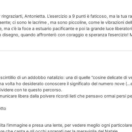
er ringraziarti, Antonietta. L’esercizio a 9 punti è faticoso, ma la tua
aente; ci sono le lacrime , ma sono piccoline, come le vibrazioni della
 ma c’è la foce a estuario pacificante e poi la grande luce liberato
o disegno, quando affronterò con coraggio e speranza l’esercizio! 
 scintillio di un addobbo natalizio: una di quelle “cosine delicate di
ima volta ho desiderato conoscere il significato del numero nove (…e
ividere con te questo percorso.
municare libera dalla polvere ricordi lieti che pensavo ormai persi p
etto
ta l’immagine e presa una lente, per vedere meglio ogni particolare,
uore che canta e gli occhi sgranati per la meraviglia del Natale