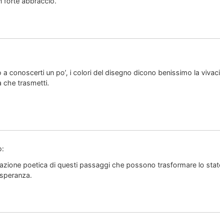
n forte abbraccio.
a conoscerti un po’, i colori del disegno dicono benissimo la vivacit
a che trasmetti.
o:
azione poetica di questi passaggi che possono trasformare lo stato 
 speranza.