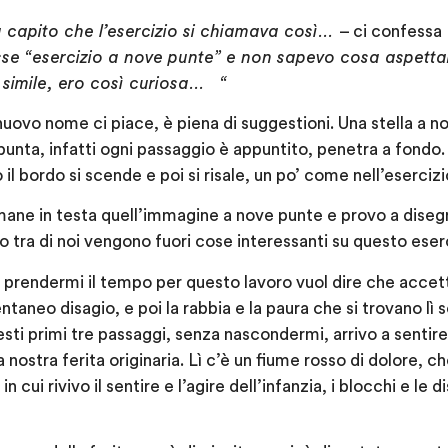
capito che l’esercizio si chiamava cos
ì
…
– ci confessa
se “
esercizio a nove punte
” e non sapevo cosa aspettar
 simile, ero cos
ì
curiosa… “
nuovo nome ci piace, è piena di suggestioni. Una stella a 
punta, infatti ogni passaggio è appuntito, penetra a fondo. 
il bordo si scende e poi si risale, un po’ come nell’esercizi
imane in testa quell’immagine a nove punte e provo a diseg
 tra di noi vengono fuori cose interessanti su questo eserc
 prendermi il tempo per questo lavoro vuol dire che accet
entaneo disagio, e poi la rabbia e la paura che si trovano lì 
ti primi tre passaggi, senza nascondermi, arrivo a sentire 
a nostra ferita originaria. Lì c’è un fiume rosso di dolore, 
 in cui rivivo il sentire e l’agire dell’infanzia, i blocchi e le 