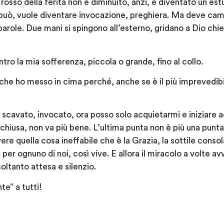
e rosso della ferita non è diminuito, anzi, è diventato un es
a può, vuole diventare invocazione, preghiera. Ma deve ca
 parole. Due mani si spingono all’esterno, gridano a Dio chi
tro la mia sofferenza, piccola o grande, fino al collo.
he ho messo in cima perché, anche se è il più imprevedibile
 scavato, invocato, ora posso solo acquietarmi e iniziare a
hiusa, non va più bene. L’ultima punta non è più una punta,
evere quella cosa ineffabile che è la Grazia, la sottile consol
 per ognuno di noi, così vive. E allora il miracolo a volte 
oltanto attesa e silenzio.
te” a tutti!