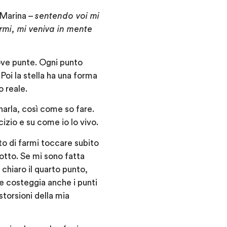
 Marina –
sentendo voi mi
mi, mi veniva in mente
nove punte. Ogni punto
Poi la stella ha una forma
o reale.
narla, così come so fare.
izio e su come io lo vivo.
to di farmi toccare subito
sotto. Se mi sono fatta
chiaro il quarto punto,
che costeggia anche i punti
distorsioni della mia