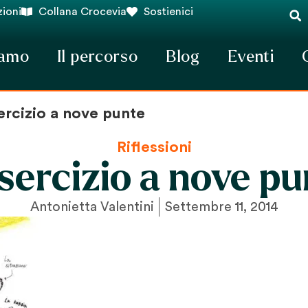
ioni
Collana Crocevia
Sostienici
iamo
Il percorso
Blog
Eventi
ercizio a nove punte
Riflessioni
sercizio a nove p
Antonietta Valentini
Settembre 11, 2014