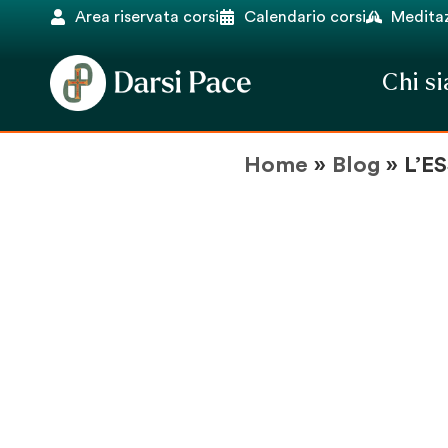
Area riservata corsi
Calendario corsi
Meditaz
Chi s
Home
»
Blog
»
L’E