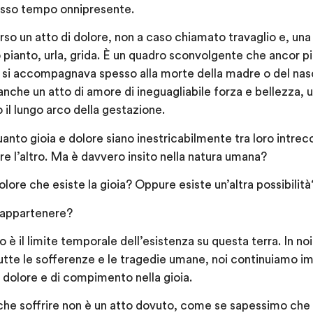
tesso tempo onnipresente.
o un atto di dolore, non a caso chiamato travaglio e, una v
ianto, urla, grida. È un quadro sconvolgente che ancor più
a si accompagnava spesso alla morte della madre o del nasc
che un atto di amore di ineguagliabile forza e bellezza, 
 il lungo arco della gestazione.
nto gioia e dolore siano inestricabilmente tra loro intrecc
e l’altro. Ma è davvero insito nella natura umana?
lore che esiste la gioia? Oppure esiste un’altra possibilità
i appartenere?
è il limite temporale dell’esistenza su questa terra. In no
te le sofferenze e le tragedie umane, noi continuiamo imp
l dolore e di compimento nella gioia.
he soffrire non è un atto dovuto, come se sapessimo che