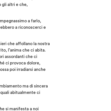
li altri e che,
impegnassimo a farlo,
erebbero a riconoscerci e
ri che affollano la nostra
ito, l’anima che ci abita.
ri assordanti che ci
hé ci provoca dolore,
ssa poi irradiarsi anche
 cambiamento ma di sincera
 quali abitualmente ci
che si manifesta a noi