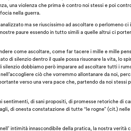
a, una violenza che prima è contro noi stessi e poi contro g
focia nella guerra.
nalizzato ma se riuscissimo ad ascoltare o perlomeno ci 
ostre paure essendo in tutto simili a quelle altrui ci port
ere come ascoltare, come far tacere i mille e mille pensie
o di silenzio dentro il quale possa risuonare la vita, lo spir
i silenzio dobbiamo però imparare ad ascoltare tutti i rumo
 nell’accogliere ciò che vorremmo allontanare da noi, perc
tante verso una vera pace che, partendo da noi stessi po
oni sentimenti, di sani propositi, di promesse retoriche di
gli, di onesta constatazione di tutte “le rogne” (cit.) nelle
ell’ intimità innascondibile della pratica, la nostra verità 