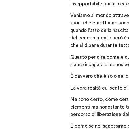
insopportabile, ma allo s
Veniamo al mondo attravers
suoni che emettiamo sono p
quando l’atto della nascit
del concepimento però è an
che si dipana durante tutto
Questo per dire come e qua
siamo incapaci di conoscer
È davvero che è solo nel do
La vera realtà cui sento d
Ne sono certo, come certo 
elementi ma nonostante tut
percorso di liberazione da
È come se noi sapessimo c