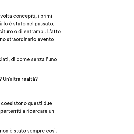
olta concepiti, i primi
 lo è stato nel passato,
ituro o di entrambi. L’atto
uno straordinario evento
iati, di come senza l’uno
? Un’altra realtà?
i coesistono questi due
erterriti a ricercare un
 non è stato sempre così.