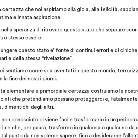
certezza che noi aspiriamo alla gioia, alla felicità, sappi
ntima e innata aspirazione.
a nella speranza di ritrovare questo stato che seppure sco
tro stesso essere.
iungere questo stato e’ fonte di continui errori e di cinic
nari e della stessa “rivelazione”.
i sentiamo come scaraventati in questo mondo, terrorizzat
 la fine dei nostri giorni.
ta elementare e primordiale certezza costruiamo le nostre
ecinti che pretendiamo possano proteggerci e, fatalmente
e, dimentichi degli altri.
 non conosciuto ci viene facile trasformarlo in un pericol
ria e che, per paura, trasformo in qualcosa o qualcuno da c
 tal punto da non volerne sapere, fino a desiderarne l’allo