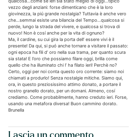
qualcosa…come se ieri sia stato meglio di oggi…tipico
vezzo degli anziani: forse dimenticano che è la loro
giovinezza, la piú grande nostalgia? Tuttavia è anche vero
che…semmai esiste una bilancia del Tempo…qualcosa si
perde, lungo la strada del vivere, e qualcosa si trova di
nuovo! Non è cosí anche per la vita di ognuno?
Ma, il cardine, su cui gira la porta dell’ essere vivi è il
presente! Da qui, si puó anche tornare a visitare il passato:
ogni epoca ha fili d’ oro nella sua trama, per quanto scura
sia stata! E l’oro che possiamo filare oggi, brilla come
quello che ha illuminato chi l’ ha filato ieri! Perchè no?
Certo, oggi per noi conta questo oro corrente: siamo noi
chiamati a produrlo! Senza nostalgie mitiche. Siamo qui,
ora, in questo preziosissimo attimo donato, a portare il
nostro granello dorato, per un domani. Almeno, cosí
crediamo. Come probabilmente, hanno creduto ieri. Forse,
usando una metafora diversa! Buon cammino dorato.
Brunella
Lascia un commento