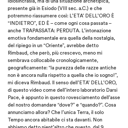
idiosincrasia, ma di una situazione archetipica,
presente già in Esiodo (VIII sec. a.C.) e che
potremmo riassumere così: L’ETA’ DELL’ORO È
“INDIETRO”, ED È – come ogni cosa passata –
anche TRAPASSATA: PERDUTA. L’intonazione
emotiva fondamentale era quella della nostalgia,
del ripiego in un “Oriente”, avrebbe detto
Rimbaud, che però, più crescevo, meno mi
sembrava collocabile cronologicamente,
geograficamente: “la purezza delle razze antiche
non è ancora nulla rispetto a quella che io sogno!”,
mi diceva Rimbaud. Il senso dell’ETA’ DELL’ORO,
di questo video come dell’intero laboratorio Darsi
Pace, è appunto in questo rovesciamento dell’asse
del nostro domandare “dove?” e “quando?”.
Cosa
annunciamo allora? Che l’unica Terra, il solo
Tempo ancora abitabile ci sta davanti. Non
abbiamo detto nient’altro che questo, dal 9