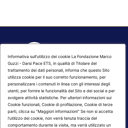
Informativa sull'utilizzo dei cookie La Fondazione Marco
Guzzi - Darsi Pace ETS, in qualità di Titolare del
trattamento dei dati personali, informa che questo Sito
utilizza cookie per il suo corretto funzionamento, per
F.A.Q.
Contatti
personalizzare i contenuti in linea con gli interessi degli
utenti, per fornire le funzionalità del Sito e dei social e per
Mappa del sito
Calendario corsi
svolgere attività statistiche. Per ulteriori informazioni sui
Progetti Darsi Pace
Privacy Policy
Cookie funzionali, Cookie di profilazione, Cookie di terze
parti, clicca su "Maggiori informazioni" Se non si accetta
Login redattori
Cookie Policy
l'utilizzo dei cookie, non verrà tenuta traccia del
comportamento durante la visita, ma verrà utilizzato un