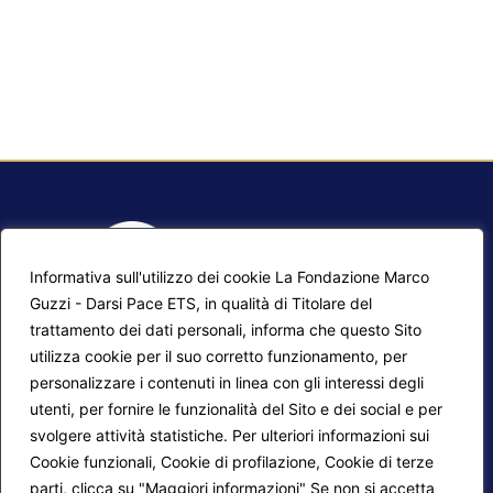
Informativa sull'utilizzo dei cookie La Fondazione Marco
Guzzi - Darsi Pace ETS, in qualità di Titolare del
trattamento dei dati personali, informa che questo Sito
utilizza cookie per il suo corretto funzionamento, per
F.A.Q.
Contatti
personalizzare i contenuti in linea con gli interessi degli
utenti, per fornire le funzionalità del Sito e dei social e per
Mappa del sito
Calendario corsi
svolgere attività statistiche. Per ulteriori informazioni sui
Progetti Darsi Pace
Privacy Policy
Cookie funzionali, Cookie di profilazione, Cookie di terze
parti, clicca su "Maggiori informazioni" Se non si accetta