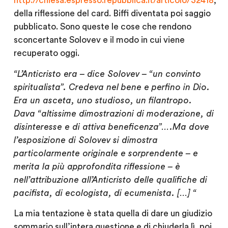
http://chiesa.espresso.repubblica.it/articolo/32418
,
della riflessione del card. Biffi diventata poi saggio
pubblicato. Sono queste le cose che rendono
sconcertante Solovev e il modo in cui viene
recuperato oggi.
“L’Anticristo era – dice Solovev – “un convinto
spiritualista”. Credeva nel bene e perfino in Dio.
Era un asceta, uno studioso, un filantropo.
Dava “altissime dimostrazioni di moderazione, di
disinteresse e di attiva beneficenza”….Ma dove
l’esposizione di Solovev si dimostra
particolarmente originale e sorprendente – e
merita la più approfondita riflessione – è
nell’attribuzione all’Anticristo delle qualifiche di
pacifista, di ecologista, di ecumenista. […] “
La mia tentazione è stata quella di dare un giudizio
sommario sull’intera questione e di chiuderla lì, poi