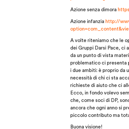
Azione senza dimora
http
Azione infanzia
http://www
option=com_content&vie
A volte riteniamo che le op
dei Gruppi Darsi Pace, ci a
da un punto di vista mater
problematico ci presenta p
i due ambiti: è proprio da 
necessità di chi ci sta a
richieste di aiuto che ci 
Ecco, in fondo volevo sem
che, come soci di DP, sono 
ancora che ogni anno si pr
piccolo contributo ma tot
Buona visione!