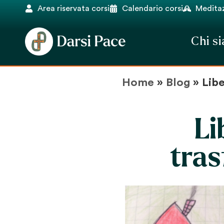
Area riservata corsi
Calendario corsi
Meditaz
Chi s
Home
»
Blog
»
Lib
Li
tra