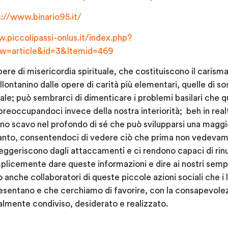
s://www.binario95.it/
.piccolipassi-onlus.it/index.php?
w=article&id=3&Itemid=469
ere di misericordia spirituale, che costituiscono il carisma
llontanino dalle opere di carità più elementari, quelle di s
iale; può sembrarci di dimenticare i problemi basilari che
reoccupandoci invece della nostra interiorità; beh in real
uno scavo nel profondo di sé che può svilupparsi una maggio
ccanto, consentendoci di vedere ciò che prima non vedevam
alleggeriscono dagli attaccamenti e ci rendono capaci di rin
plicemente dare queste informazioni e dire ai nostri semp
anche collaboratori di queste piccole azioni sociali che i lin
esentano e che cerchiamo di favorire, con la consapevolez
almente condiviso, desiderato e realizzato.