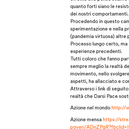
quanto forti siano le resi
dei nostri comportamenti.
Procedendo in questo camm
sperimentazione e nella p
(pandemia virtuosa) altre 
Processo lungo certo, ma a
esperienze precedenti.
Tutti coloro che fanno pa
sempre meglio la realtà d
movimento, nello svolgere i
aspetti, ha allacciato e co
Attraverso i link di segui
realtà che Darsi Pace sost
Azione nel mondo
http:/
Azione mensa
https://str
poveri/ADnZPgR?fbcli