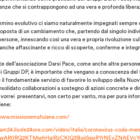
stenze che si contrappongono ad una vera e profonda liberazi
ino evolutivo ci siamo naturalmente impegnati sempre di
roposta di un cambiamento che, partendo dal singolo indiv
persone, innescando così una vera e propria rivoluzione cul
nche affascinante e ricco di scoperte, conferme e integra
rte dell’associazione Darsi Pace, come anche altre person
ei Gruppi DP, è importante che vengano a conoscenza del f
l fondamentale servizio di favorire lo sviluppo della Nuova
nsolidato collaborazioni a sostegno di azioni concrete e di
to vorrei presentarvi, non certo per vanto, ma per pura inf
iene:
/www.missionemafuiane.com/
eam24.ilsole24ore.com/video/italia/coronavirus-coda-men
d=IwAR0RQ2KTMwhHqIRzCKIQ3BoiiSepRYrNEvZNAEVcYc