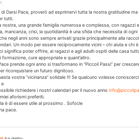
:
di Darsi Pace, proverò ad esprimervi tutta la nostra gratitudine ma
r tutti.
a nostra, una grande famiglia numerosa e complessa, con ragazzi e 
tica, mancanza, crisi, la quotidianità è una sfida che necessita di ogni
he negli anni sono sempre arrivati grazie principalmente alla raccol
endari. Un modo per essere reciprocamente vicini – chi aiuta e chi è
 significa poter offrire, ai ragazzi e agli adulti ospiti della casa tu
di formazione, cure appropriate e quant’altro.
 Pace prende ogni anno si trasformano in “Piccoli Passi” per crescer
er riconquistare un futuro dignitoso.
uesta vostra “vicinanza” solidale !!! Se qualcuno volesse conoscerci 
 e
sibile richiedere i nostri calendari per il nuovo anno
info@piccolipa
iei aforismi preferiti.
a è di essere utile al prossimo . Sofocle
ina pace.
ti
ha detto: