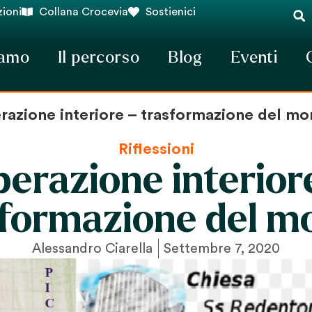
ioni
Collana Crocevia
Sostienici
iamo
Il percorso
Blog
Eventi
erazione interiore – trasformazione del m
Riflessioni
berazione interior
sformazione del m
Alessandro Ciarella
Settembre 7, 2020