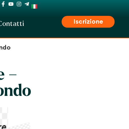
Iscrizione
Contatti
ondo
e –
ondo