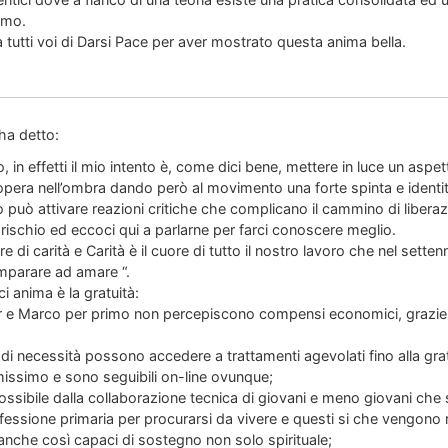
uomo.
 tutti voi di Darsi Pace per aver mostrato questa anima bella.
ha detto:
, in effetti il mio intento è, come dici bene, mettere in luce un asp
pera nell’ombra dando però al movimento una forte spinta e identit
ò può attivare reazioni critiche che complicano il cammino di libera
l rischio ed eccoci qui a parlarne per farci conoscere meglio.
e di carità e Carità è il cuore di tutto il nostro lavoro che nel setten
mparare ad amare “.
i anima è la gratuità:
tutor e Marco per primo non percepiscono compensi economici, grazie
caso di necessità possono accedere a trattamenti agevolati fino alla g
issimo e sono seguibili on-line ovunque;
ossibile dalla collaborazione tecnica di giovani e meno giovani ch
fessione primaria per procurarsi da vivere e questi si che vengono r
 anche così capaci di sostegno non solo spirituale;