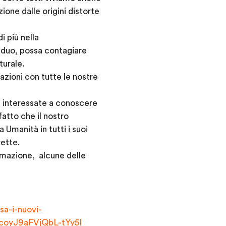
one dalle origini distorte
 più nella
iduo, possa contagiare
turale.
zioni con tutte le nostre
e interessate a conoscere
atto che il nostro
 Umanità in tutti i suoi
rette.
ormazione, alcune delle
sa-i-nuovi-
oyJ9aFVjQbL-tYy5I