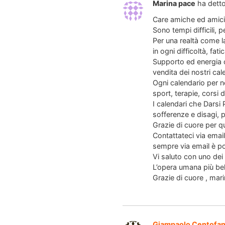
Marina pace
ha detto
Care amiche ed amici 
Sono tempi difficili, pe
Per una realtà come l
in ogni difficoltà, fa
Supporto ed energia c
vendita dei nostri cal
Ogni calendario per noi
sport, terapie, corsi 
I calendari che Darsi
sofferenze e disagi, p
Grazie di cuore per q
Contattateci via email
sempre via email è pos
Vi saluto con uno dei m
L’opera umana più bell
Grazie di cuore , mar
Giampaolo Centofan