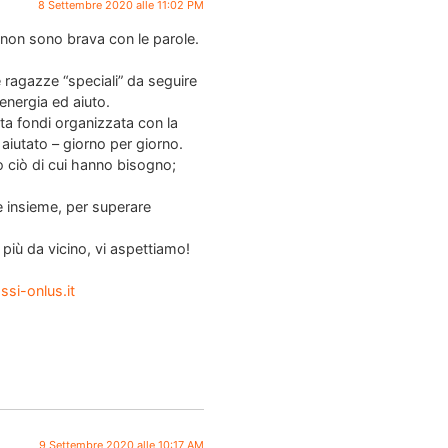
8 Settembre 2020 alle 11:02 PM
 non sono brava con le parole.
ragazze “speciali” da seguire
 energia ed aiuto.
ta fondi organizzata con la
 aiutato – giorno per giorno.
tto ciò di cui hanno bisogno;
e insieme, per superare
più da vicino, vi aspettiamo!
ssi-onlus.it
9 Settembre 2020 alle 10:17 AM