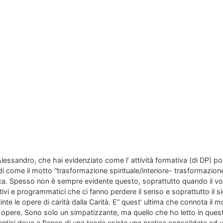
Alessandro, che hai evidenziato come l’ attività formativa (di DP) po
di come il motto “trasformazione spirituale/interiore- trasformazione
a. Spesso non è sempre evidente questo, soprattutto quando il vol
ativi e programmatici che ci fanno perdere il senso e soprattutto il si
stinte le opere di carità dalla Carità. E” quest’ ultima che connota il 
 opere. Sono solo un simpatizzante, ma quello che ho letto in ques
entici dove a fianco di una teoria esiste una pratica consolidata ed u