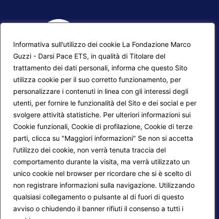
Informativa sull'utilizzo dei cookie La Fondazione Marco
Guzzi - Darsi Pace ETS, in qualità di Titolare del
trattamento dei dati personali, informa che questo Sito
utilizza cookie per il suo corretto funzionamento, per
F.A.Q.
Contatti
personalizzare i contenuti in linea con gli interessi degli
utenti, per fornire le funzionalità del Sito e dei social e per
Mappa del sito
Calendario corsi
svolgere attività statistiche. Per ulteriori informazioni sui
Progetti Darsi Pace
Privacy Policy
Cookie funzionali, Cookie di profilazione, Cookie di terze
parti, clicca su "Maggiori informazioni" Se non si accetta
Login redattori
Cookie Policy
l'utilizzo dei cookie, non verrà tenuta traccia del
comportamento durante la visita, ma verrà utilizzato un
unico cookie nel browser per ricordare che si è scelto di
Seguici su:
non registrare informazioni sulla navigazione. Utilizzando
qualsiasi collegamento o pulsante al di fuori di questo
avviso o chiudendo il banner rifiuti il consenso a tutti i