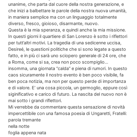
unanime, che parta dal cuore della nostra generazione, e
che inizi a balbettare le parole della nostra nuova umanità,
in maniera semplice ma con un linguaggio totalmente
diverso, fresco, gioioso, disarmante, nuovo.
Questa è la mia speranza, e quindi anche la mia missione.
In questi giorni il quartiere di San Lorenzo è sotto i riflettori
per tutt’altri motivi. La tragedia di una sedicenne uccisa,
Desireé, le questioni politiche che si sono legate a questo
fatto, e in più ci sarà uno sciopero generale di 24 ore, che
a Roma, come si sa, crea non poco scompiglio…
insomma, una giornata “calda” e piena di rumori. In questo
caos sicuramente il nostro evento è ben poco visibile, fa
ben poca notizia, ma non per questo perde di importanza
e di valore. E’ una cosa piccola, un germoglio, eppure così
siginificativo e carico di futuro. La nascita del nuovo non è
mai sotto i grandi riflettori.
Mi verrebbe da commentare questa sensazione di novità
impercettibile con una famosa poesia di Ungaretti, Fratelli:
parola tremante
nella notte
foglia appena nata