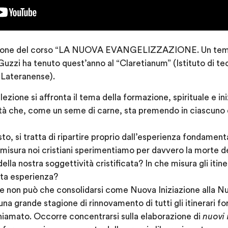
zione del corso “LA NUOVA EVANGELIZZAZIONE. Un temp
uzzi ha tenuto quest’anno al “Claretianum” (Istituto di teo
 Lateranense).
lezione si affronta il tema della formazione, spirituale e in
 che, come un seme di carne, sta premendo in ciascuno di
isto, si tratta di ripartire proprio dall’esperienza fondament
 misura noi cristiani sperimentiamo per davvero la morte de
lla nostra soggettività cristificata? In che misura gli itiner
sta esperienza?
 non può che consolidarsi come Nuova Iniziazione alla Nu
una grande stagione di rinnovamento di tutti gli itinerari 
hiamato. Occorre concentrarsi sulla elaborazione di
nuovi