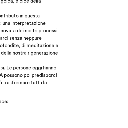
goica, e cioè della
ntributo in questa
o: una interpretazione
nnovata dei nostri processi
trarci senza neppure
rofondite, di meditazione e
 della nostra rigenerazione
isi. Le persone oggi hanno
 A possono poi predisporci
 trasformare tutta la
ace: