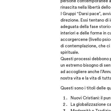
persone contemporanee a f
rinascita nella libertà dello
I Gruppi “Darsi pace”, avv
direzione. Essi tentano di 
adeguata della fase storico
interiori e delle forme in 
accorgercene (livello psic
di contemplazione, che ci 
spirituale.
Questi processi debbono p
un estremo bisogno di sen
ad accogliere anche l’Ann
nostra vita e la vita di tutt
Questi sono i titoli delle 
Nuovi Cristiani: il pun
La globalizzazione cat
Modernità e Tradizion