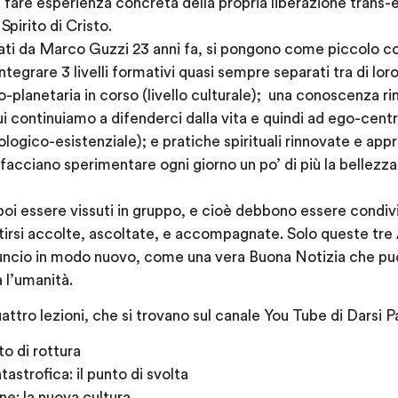
are esperienza concreta della propria liberazione trans-e
 Spirito di Cristo.
iati da Marco Guzzi 23 anni fa, si pongono come piccolo co
integrare 3 livelli formativi quasi sempre separati tra di lor
-planetaria in corso (livello culturale); una conoscenza ri
cui continuiamo a difenderci dalla vita e quindi ad ego-cen
ologico-esistenziale); e pratiche spirituali rinnovate e app
facciano sperimentare ogni giorno un po’ di più la bellezza
oi essere vissuti in gruppo, e cioè debbono essere condiv
tirsi accolte, ascoltate, e accompagnate. Solo queste tre
uncio in modo nuovo, come una vera Buona Notizia che può
a l’umanità.
quattro lezioni, che si trovano sul canale You Tube di Darsi P
to di rottura
astrofica: il punto di svolta
e: la nuova cultura