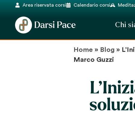
Area riservata corsi
Calendario corsi
Meditaz
Chi s
Home
»
Blog
»
L’In
Marco Guzzi
L’Iniz
soluzi