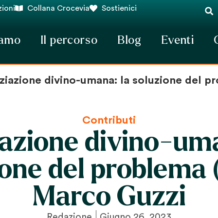
ioni
Collana Crocevia
Sostienici
iamo
Il percorso
Blog
Eventi
iziazione divino-umana: la soluzione del p
Contributi
iazione divino-um
one del problema 
Marco Guzzi
Redazione
Giugno 26, 2023