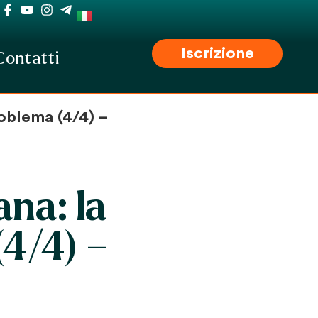
Iscrizione
Contatti
roblema (4/4) –
ana: la
(4/4) –