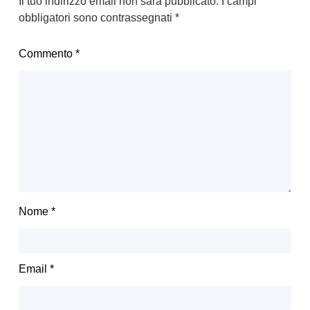
Il tuo indirizzo email non sarà pubblicato.
I campi
obbligatori sono contrassegnati
*
Commento
*
Nome
*
Email
*