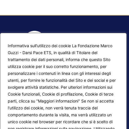
Informativa sull'utilizzo dei cookie La Fondazione Marco
Guzzi - Darsi Pace ETS, in qualità di Titolare del
trattamento dei dati personali, informa che questo Sito
utilizza cookie per il suo corretto funzionamento, per
F.A.Q.
Contatti
personalizzare i contenuti in linea con gli interessi degli
utenti, per fornire le funzionalità del Sito e dei social e per
Mappa del sito
Calendario corsi
svolgere attività statistiche. Per ulteriori informazioni sui
Progetti Darsi Pace
Privacy Policy
Cookie funzionali, Cookie di profilazione, Cookie di terze
parti, clicca su "Maggiori informazioni" Se non si accetta
Login redattori
Cookie Policy
l'utilizzo dei cookie, non verrà tenuta traccia del
comportamento durante la visita, ma verrà utilizzato un
unico cookie nel browser per ricordare che si è scelto di
Seguici su:
non registrare informazioni sulla navigazione. Utilizzando