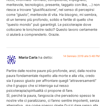
meritevole, tecnologico, presente, taggato con like, …) non
riesce a trovare “giustificazione”, nel senso di percepirsi
come “giusto”, meritevole di vita. Ha bisogno, mi sembra,
di un terreno più profondo, solido e fertile di quello che
“questo mondo” può garantirgli. Le psicoterapie dove
collocano le loro/nostre radici? Questo lavoro certamente
ci aiuterà a comprenderlo. Grazie.
14 Gennaio 2019 alle 5:48 PM
Maria Carla
ha detto:
Partire dalle nostre paure più profonde, anzi, dalla nostra
paura fondamentale rispetto alla morte e alla vita, credo
sia il passo giusto per affrontare quegli “attraversamenti”
che il gruppo che si interroga sul nesso
psicoterapia/spiritualità ci propone di fare.
SÌ, perché la paura, l’angoscia che pervadono spesso le
nostre vite ci paralizzano, ci fanno sentire impotenti, senza
alternativa…ma come spesso ripete Guzzi dare senso alla