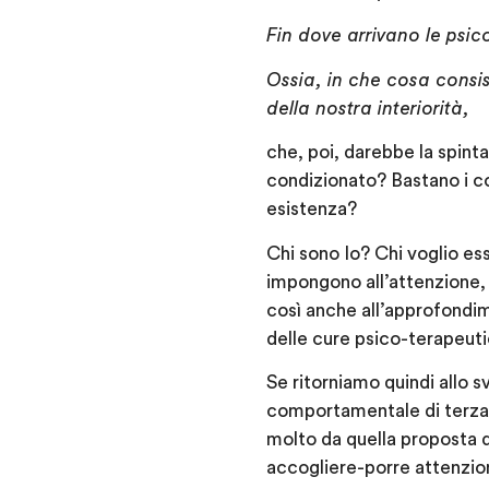
Fin dove arrivano le psico
Ossia, in che cosa consis
della nostra interiorità,
che, poi, darebbe la spint
condizionato? Bastano i cos
esistenza?
Chi sono Io? Chi voglio es
impongono all’attenzione, e
così anche all’approfondim
delle cure psico-terapeuti
Se ritorniamo quindi allo 
comportamentale di terza
molto da quella proposta d
accogliere-porre attenzion