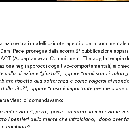
arazione tra i modelli psicoterapeutici della cura mentale
arsi Pace prosegue dalla scorsa 2° pubblicazione apparsa l
’
ACT
(Acceptance ad Commitment Therapy, la terapia de
razione negli approcci cognitivo-comportamentali) si chie
te sulla direzione “giusta”?;
oppure “quali sono i valori 
biare rispetto alla sofferenza e come volgersi al mondo
le dalla vita?”; oppure “cosa è importante per me come 
raversaMenti ci domandavamo:
va indicazione”, però, posso orientare la mia azione 
dato i pensieri della mente che intralciano, dopo aver fa
me cambiare?