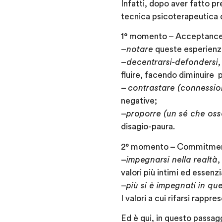
Infatti, dopo aver fatto p
tecnica psicoterapeutica de
1° momento
–
Acceptance
–
notare
queste esperienze
–
decentrarsi-defondersi
fluire, facendo diminuire p
–
contrastare (connessio
negative;
–
proporre (un sé che oss
disagio-paura.
2° momento
–
Commitme
–
impegnarsi nella realtà
,
valori
più intimi ed essenzi
–
più si è impegnati in q
I valori a cui rifarsi rappr
Ed è qui, in questo passagg