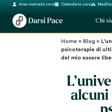
Area riservata corsi
Calendario corsi
Meditaz
Chi s
Home
»
Blog
»
L’un
psicoterapie di ul
del mio essere libe
L’unive
alcuni 
p