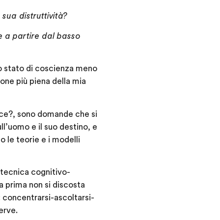
sua distruttività?
e a partire dal basso
no stato di coscienza meno
ione più piena della mia
lice?, sono domande che si
ull’uomo e il suo destino, e
 le teorie e i modelli
tecnica cognitivo-
lla prima non si discosta
 concentrarsi-ascoltarsi-
erve.