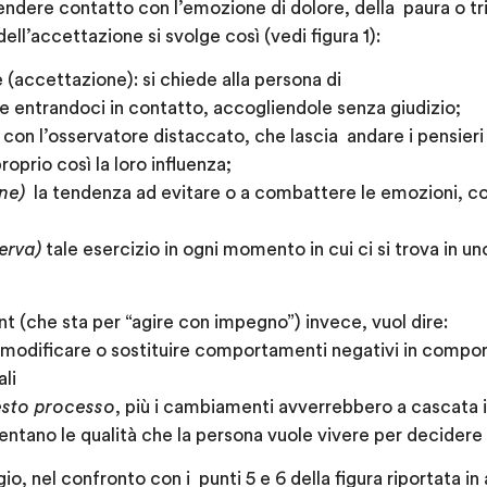
rendere contatto con l’emozione di dolore, della paura o tr
ll’accettazione si svolge così (vedi figura 1):
 (accettazione)
: si chiede alla persona di
 entrandoci in contatto, accogliendole senza giudizio;
,
con l’osservatore distaccato, che lascia andare i pensieri
roprio così la loro influenza;
ne)
la tendenza ad evitare o a combattere le emozioni, c
erva)
tale esercizio in ogni momento in cui ci si trova in un
nt
(che sta per “agire con impegno”) invece, vuol dire:
 modificare o sostituire comportamenti negativi in compor
ali
uesto processo
, più i cambiamenti avverrebbero a cascata i
esentano le qualità che la persona vuole vivere per decidere 
io, nel confronto con i punti 5 e 6 della figura riportata in 