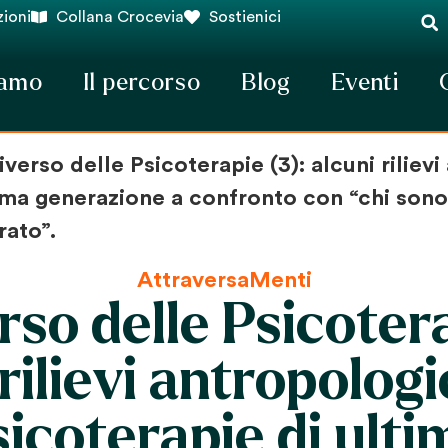
ioni
Collana Crocevia
Sostienici
iamo
Il percorso
Blog
Eventi
iverso delle Psicoterapie (3): alcuni riliev
tima generazione a confronto con “chi sono
rato”.
AttraversaMenti
rso delle Psicotera
rilievi antropologi
sicoterapie di ulti