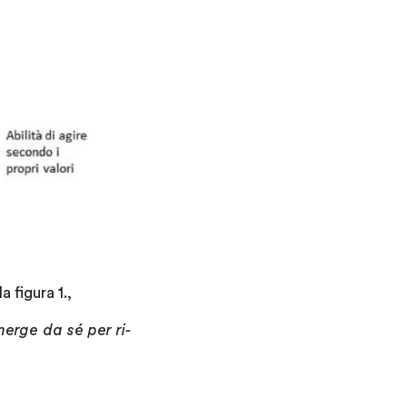
 figura 1.,
merge da sé per ri-