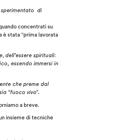
o sperimentato di
 quando concentrati su
 è stata “prima lavorata
re
,
dell’essere spirituali
:
tico, essendo immersi in
ascente che preme dal
sia “fuoco vivo”.
torniamo a breve.
 un insieme di tecniche