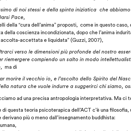
simo di noi stessi e della spinta iniziatica che abbiam
Darsi Pace,
li della “cura dell’anima” proposti, come in questo caso,
 della coscienza incondizionata, dopo che l’anima indurita
accolta-accettata e liquidata” (Guzzi, 2007),
ltrarci verso le dimensioni più profonde del nostro esse
per riemergere compiendo un salto in modo intellettualis
e
,
ma di
 far morire il vecchio io, e l’ascolto dello Spirito del N
ella natura che vuole indurre a suggerirci chi siamo, os
acciamo ad una precisa antropologia interpretativa. Ma ci 
e di questa teoria psicoterapica dell’ACT c’è una filosofia,
he derivano più o meno dall’insegnamento buddhista:
a umana,