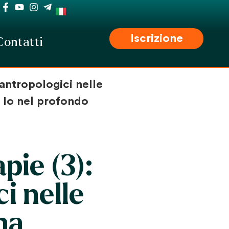
Iscrizione
Contatti
i antropologici nelle
 Io nel profondo
pie (3):
ci nelle
ma