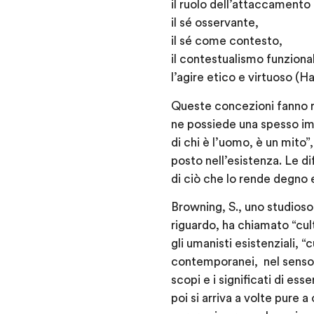
il ruolo dell’attaccamento
il sé osservante,
il sé come contesto,
il contestualismo funziona
l’agire etico e virtuoso (H
Queste concezioni fanno r
ne possiede una spesso imp
di chi è l’uomo, è un mito”
posto nell’esistenza
. Le d
di ciò che lo rende degno 
Browning, S., uno studioso
riguardo, ha chiamato “cult
gli umanisti esistenziali, “
contemporanei, nel senso c
scopi e i significati di es
poi si arriva a volte pure