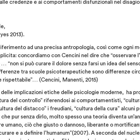
 alle credenze e ai comportamenti disfunzionali nel disagio
le,
ayes 2013).
iferimento ad una precisa antropologia, così come ogni m
licita: concordiamo con Cencini nel dire che “osservare l
, … “
non si può curare il dolore senza farsi un idea del sens
ifferenze tra scuole psicoterapeutiche sono differenze circa
e rispettabile”… (Cencini, Manenti, 2015)
 delle implicazioni etiche delle psicologie moderne, ha pro
ura del controllo” riferendosi ai comportamentisti, “cultur
cultura del distacco” i freudiani, “cultura della cura” alcuni p
he pur senza dirlo, molto spesso una teoria diventa un’ant
sere umano, ciò che giusto o dannoso, liberante o mortifica
 a curare e a definire l’humanum”(2007). A seconda del nucl