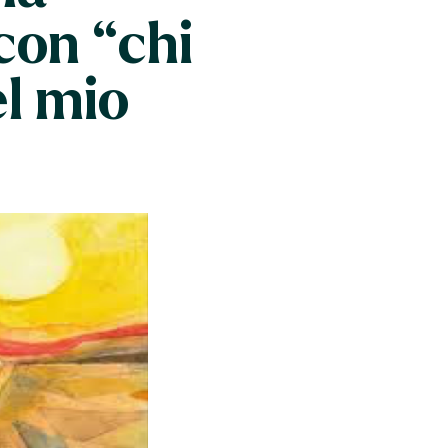
con “chi
el mio