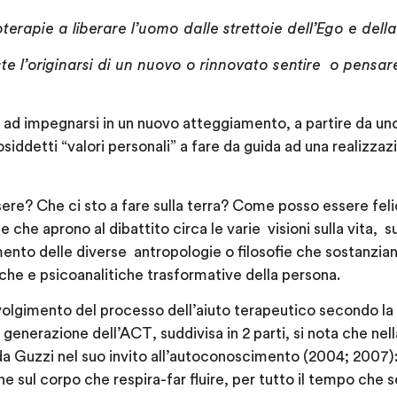
terapie a liberare l’uomo dalle strettoie dell’Ego e della 
te l’originarsi di un nuovo o rinnovato sentire o pensar
a ad impegnarsi in un nuovo atteggiamento, a partire da u
iddetti “valori personali” a fare da guida ad una realizzaz
sere? Che ci sto a fare sulla terra? Come posso essere fe
 che aprono al dibattito circa le varie visioni sulla vita, s
ento delle diverse antropologie o filosofie che sostanziano
che e psicoanalitiche trasformative della persona.
svolgimento del processo dell’aiuto terapeutico secondo la
 generazione dell’ACT
, suddivisa in 2 parti, si nota che ne
a Guzzi nel suo invito all’autoconoscimento (2004; 2007):
e sul corpo che respira-far fluire, per tutto il tempo che s