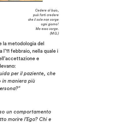
Cedere al buio,
può farti credere
che il sole non sorge
ogni giorno!
Ma esso sorge.
(M.G.)
 e la metodologia del
’11 febbraio, nella quale i
ll’accettazione e
devano:
guida per il paziente, che
 in maniera più
persona?”
verso un comportamento
tto morire l’Ego? Chi e