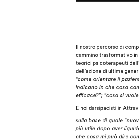
Il nostro percorso di comp
cammino trasformativo in D
teorici psicoterapeuti dell
dell’azione di ultima gene
“come orientare il pazien
indicano in che cosa cam
efficace?”; “cosa si vuo
E noi darsipacisti in Att
sulla base di quale “nuo
più utile dopo aver liqui
che cosa mi può dire co