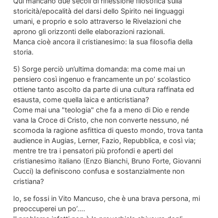
Qui mancano due secoli di riflessione filosofica sulla
storicità/epocalità del darsi dello Spirito nei linguaggi
umani, e proprio e solo attraverso le Rivelazioni che
aprono gli orizzonti delle elaborazioni razionali.
Manca cioè ancora il cristianesimo: la sua filosofia della
storia.
5) Sorge perciò un’ultima domanda: ma come mai un
pensiero così ingenuo e francamente un po’ scolastico
ottiene tanto ascolto da parte di una cultura raffinata ed
esausta, come quella laica e anticristiana?
Come mai una "teologia" che fa a meno di Dio e rende
vana la Croce di Cristo, che non converte nessuno, né
scomoda la ragione asfittica di questo mondo, trova tanta
audience in Augias, Lerner, Fazio, Repubblica, e così via;
mentre tre tra i pensatori più profondi e aperti del
cristianesimo italiano (Enzo Bianchi, Bruno Forte, Giovanni
Cucci) la definiscono confusa e sostanzialmente non
cristiana?
Io, se fossi in Vito Mancuso, che è una brava persona, mi
preoccuperei un po’….