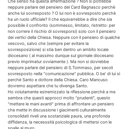
Che senso ha questa affermazione ? Non si potrebbe
neppure parlare del pensiero del Card Bagnasco perchè
anche lui sovresposto ? O lui non è sovresposto perchè
ha un ruolo ufficiale? Il che equivarrebbe a dire che sia
possibile il confronto (sommesso, limitato, ristretto: per
non correre il rischio di sovresporsi) solo con il pensiero
dei vertici della Chiesa. Neppure con il pensiero di qualche
vescovo, salvo che (sempre per evitare la
sovresposizione) si stia ben dentro un ambito locale
diocesano ( al massimo dunque sul giornale diocesano
previo imprimatur ovviamente ). Ma non si dovrebbe
neppure parlare del pensiero di S.Tommaso, per secoli
sovresposto nella "comunicazione" pubblica. O be’ di lui sì
perchè Santo e dottore della Chiesa. Caro Mancuso
dovremo aspettare che tu divenga Santo.
Ho volutamente estremizzato la riflessione perchè a me
sembra che questi approcci molto "prudenti", questo
"mettere le mani avanti" prima di affrontare un pensiero
che mette in discussione i giacimenti culturalmente
consolidati riveli una sostanziale paura, una profonda
diffidenza, la necesssità psicologica di mettersi con le
spalle al muro.