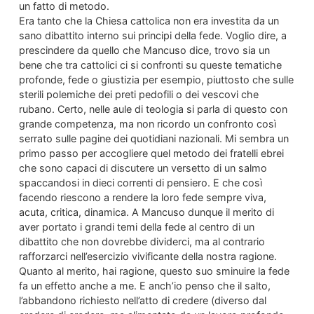
un fatto di metodo.
Era tanto che la Chiesa cattolica non era investita da un
sano dibattito interno sui principi della fede. Voglio dire, a
prescindere da quello che Mancuso dice, trovo sia un
bene che tra cattolici ci si confronti su queste tematiche
profonde, fede o giustizia per esempio, piuttosto che sulle
sterili polemiche dei preti pedofili o dei vescovi che
rubano. Certo, nelle aule di teologia si parla di questo con
grande competenza, ma non ricordo un confronto così
serrato sulle pagine dei quotidiani nazionali. Mi sembra un
primo passo per accogliere quel metodo dei fratelli ebrei
che sono capaci di discutere un versetto di un salmo
spaccandosi in dieci correnti di pensiero. E che così
facendo riescono a rendere la loro fede sempre viva,
acuta, critica, dinamica. A Mancuso dunque il merito di
aver portato i grandi temi della fede al centro di un
dibattito che non dovrebbe dividerci, ma al contrario
rafforzarci nell’esercizio vivificante della nostra ragione.
Quanto al merito, hai ragione, questo suo sminuire la fede
fa un effetto anche a me. E anch’io penso che il salto,
l’abbandono richiesto nell’atto di credere (diverso dal