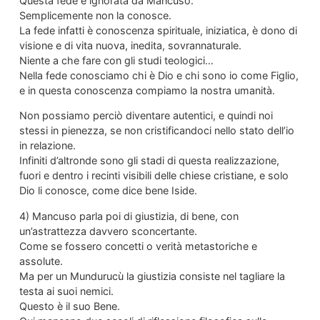
Questa fede è ignorata da Mancuso.
Semplicemente non la conosce.
La fede infatti è conoscenza spirituale, iniziatica, è dono di
visione e di vita nuova, inedita, sovrannaturale.
Niente a che fare con gli studi teologici…
Nella fede conosciamo chi è Dio e chi sono io come Figlio,
e in questa conoscenza compiamo la nostra umanità.
Non possiamo perciò diventare autentici, e quindi noi
stessi in pienezza, se non cristificandoci nello stato dell’io
in relazione.
Infiniti d’altronde sono gli stadi di questa realizzazione,
fuori e dentro i recinti visibili delle chiese cristiane, e solo
Dio li conosce, come dice bene Iside.
4) Mancuso parla poi di giustizia, di bene, con
un’astrattezza davvero sconcertante.
Come se fossero concetti o verità metastoriche e
assolute.
Ma per un Mundurucù la giustizia consiste nel tagliare la
testa ai suoi nemici.
Questo è il suo Bene.