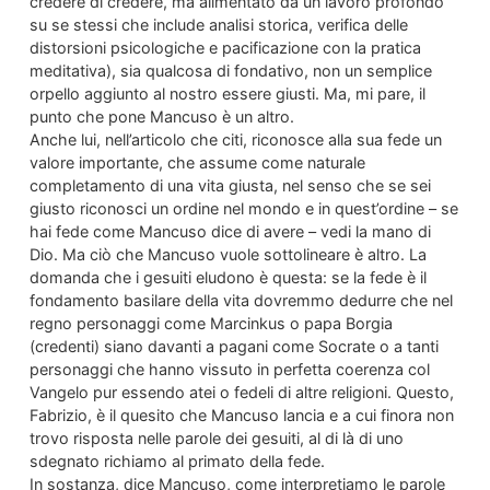
credere di credere, ma alimentato da un lavoro profondo
su se stessi che include analisi storica, verifica delle
distorsioni psicologiche e pacificazione con la pratica
meditativa), sia qualcosa di fondativo, non un semplice
orpello aggiunto al nostro essere giusti. Ma, mi pare, il
punto che pone Mancuso è un altro.
Anche lui, nell’articolo che citi, riconosce alla sua fede un
valore importante, che assume come naturale
completamento di una vita giusta, nel senso che se sei
giusto riconosci un ordine nel mondo e in quest’ordine – se
hai fede come Mancuso dice di avere – vedi la mano di
Dio. Ma ciò che Mancuso vuole sottolineare è altro. La
domanda che i gesuiti eludono è questa: se la fede è il
fondamento basilare della vita dovremmo dedurre che nel
regno personaggi come Marcinkus o papa Borgia
(credenti) siano davanti a pagani come Socrate o a tanti
personaggi che hanno vissuto in perfetta coerenza col
Vangelo pur essendo atei o fedeli di altre religioni. Questo,
Fabrizio, è il quesito che Mancuso lancia e a cui finora non
trovo risposta nelle parole dei gesuiti, al di là di uno
sdegnato richiamo al primato della fede.
In sostanza, dice Mancuso, come interpretiamo le parole