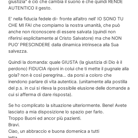
giustizia" è ciò che cambia il suono e che quindi RENDE
AUTENTICO il gesto.
E’ nella fiducia fedele di- fronte all’altro nell’ IO SONO TU
CHE MI FAI che compiamo la nostra umanità, che può
anche non riconoscere di essere salvata (quindi non
riferirsi esplicitamente al Cristo Salvatore) ma che NON
PUO’ PRESCINDERE dalla dinamica intrinseca alla Sua
salvezza.
Quindi la domanda: quale GIUSTA (la giustizia di Dio è il
perdono) FIDUCIA riponi in colui che ti mette il pugnale alla
gola? non è così peregrina… da porsi a coloro che
inendono parlare di vita autentica. (unitamente alla postilla
del p.s. in cui si rileva la possibile elusione delle domande a
cui si afferma di dare risposta).
Se ho complicato la situazione ulteriormente. Bene! Avete
lasciato a mia disposizione lo spazio per farlo.
Troppo Buoni ed ancor più pazienti.
Bravi.
Ciao, un abbraccio e buona domenica a tutti
letta