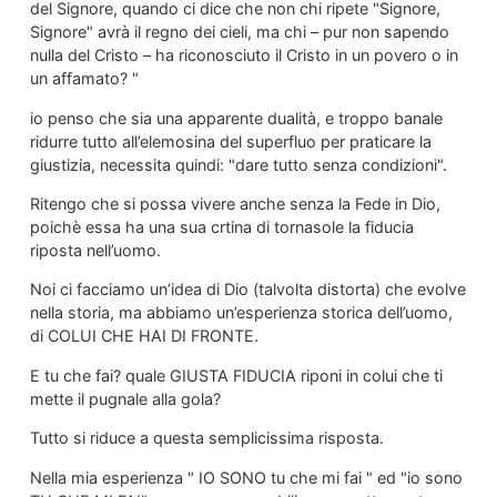
del Signore, quando ci dice che non chi ripete "Signore,
Signore" avrà il regno dei cieli, ma chi – pur non sapendo
nulla del Cristo – ha riconosciuto il Cristo in un povero o in
un affamato? "
io penso che sia una apparente dualità, e troppo banale
ridurre tutto all’elemosina del superfluo per praticare la
giustizia, necessita quindi: "dare tutto senza condizioni".
Ritengo che si possa vivere anche senza la Fede in Dio,
poichè essa ha una sua crtina di tornasole la fiducia
riposta nell’uomo.
Noi ci facciamo un’idea di Dio (talvolta distorta) che evolve
nella storia, ma abbiamo un’esperienza storica dell’uomo,
di COLUI CHE HAI DI FRONTE.
E tu che fai? quale GIUSTA FIDUCIA riponi in colui che ti
mette il pugnale alla gola?
Tutto si riduce a questa semplicissima risposta.
Nella mia esperienza " IO SONO tu che mi fai " ed "io sono