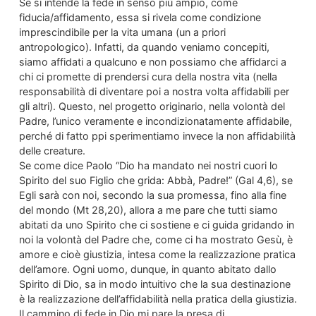
Se si intende la fede in senso più ampio, come
fiducia/affidamento, essa si rivela come condizione
imprescindibile per la vita umana (un a priori
antropologico). Infatti, da quando veniamo concepiti,
siamo affidati a qualcuno e non possiamo che affidarci a
chi ci promette di prendersi cura della nostra vita (nella
responsabilità di diventare poi a nostra volta affidabili per
gli altri). Questo, nel progetto originario, nella volontà del
Padre, l’unico veramente e incondizionatamente affidabile,
perché di fatto ppi sperimentiamo invece la non affidabilità
delle creature.
Se come dice Paolo “Dio ha mandato nei nostri cuori lo
Spirito del suo Figlio che grida: Abbà, Padre!” (Gal 4,6), se
Egli sarà con noi, secondo la sua promessa, fino alla fine
del mondo (Mt 28,20), allora a me pare che tutti siamo
abitati da uno Spirito che ci sostiene e ci guida gridando in
noi la volontà del Padre che, come ci ha mostrato Gesù, è
amore e cioè giustizia, intesa come la realizzazione pratica
dell’amore. Ogni uomo, dunque, in quanto abitato dallo
Spirito di Dio, sa in modo intuitivo che la sua destinazione
è la realizzazione dell’affidabilità nella pratica della giustizia.
Il cammino di fede in Dio mi pare la presa di