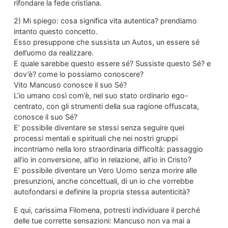
rifondare la fede cristiana.
2) Mi spiego: cosa significa vita autentica? prendiamo
intanto questo concetto.
Esso presuppone che sussista un Autos, un essere sé
dell’uomo da realizzare.
E quale sarebbe questo essere sé? Sussiste questo Sé? e
dov’è? come lo possiamo conoscere?
Vito Mancuso conosce il suo Sé?
L’io umano così com’è, nel suo stato ordinario ego-
centrato, con gli strumenti della sua ragione offuscata,
conosce il suo Sé?
E’ possibile diventare se stessi senza seguire quei
processi mentali e spirituali che nei nostri gruppi
incontriamo nella loro straordinaria difficoltà: passaggio
all’io in conversione, all’io in relazione, all’io in Cristo?
E’ possibile diventare un Vero Uomo senza morire alle
presunzioni, anche concettuali, di un io che vorrebbe
autofondarsi e definire la propria stessa autenticità?
E qui, carissima Filomena, potresti individuare il perché
delle tue corrette sensazioni: Mancuso non va mai a