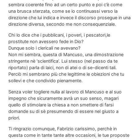
sembra coerente fino ad un certo punto e poi c’è come
una brusca sterzata, come se io continuassi verso la
direzione che lui indica e invece il discorso prosegue in una
direzione diversa, secondo me non consequenziale.
Chi lo dice che i pubblicani, i poveri, i pescatori,le
prostitute non avessero fede in Dio?
Dunque solo i clericali ne avevano?
Non mi sembra, questa di Mancuso, una dimostrazione
stringente nè ‘scientifica’. Lui stesso (nel passo da te
riportato) parla di laici, non di atei o di se-dicenti tali.
Perciò mi sembrano più che legittime le obiezioni che tu
sollevi e che condivido pienamente.
Senza voler togliere nulla al lavoro di Mancuso e al suo
impegno che sicuramente avrà un suo senso, magari
quello di stimolare la chiesa a non smettere di farsi
domande su di sè presumendo di essere nel giusto a
priori.
Ti ringrazio comunque, Fabrizio carissimo, perchè in
questa come in tante tante altre occasioni, le tue proposte