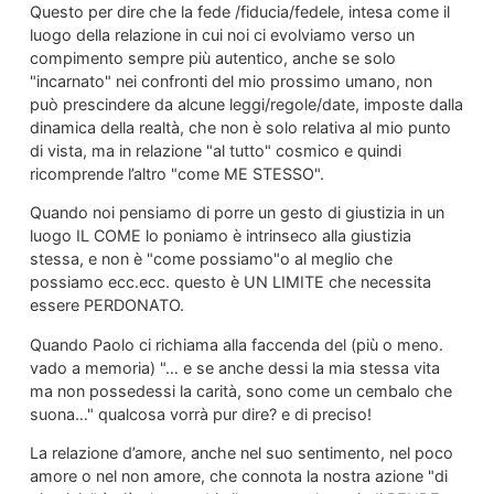
Questo per dire che la fede /fiducia/fedele, intesa come il
luogo della relazione in cui noi ci evolviamo verso un
compimento sempre più autentico, anche se solo
"incarnato" nei confronti del mio prossimo umano, non
può prescindere da alcune leggi/regole/date, imposte dalla
dinamica della realtà, che non è solo relativa al mio punto
di vista, ma in relazione "al tutto" cosmico e quindi
ricomprende l’altro "come ME STESSO".
Quando noi pensiamo di porre un gesto di giustizia in un
luogo IL COME lo poniamo è intrinseco alla giustizia
stessa, e non è "come possiamo"o al meglio che
possiamo ecc.ecc. questo è UN LIMITE che necessita
essere PERDONATO.
Quando Paolo ci richiama alla faccenda del (più o meno.
vado a memoria) "… e se anche dessi la mia stessa vita
ma non possedessi la carità, sono come un cembalo che
suona…" qualcosa vorrà pur dire? e di preciso!
La relazione d’amore, anche nel suo sentimento, nel poco
amore o nel non amore, che connota la nostra azione "di