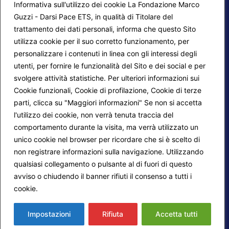
Informativa sull'utilizzo dei cookie La Fondazione Marco
Guzzi - Darsi Pace ETS, in qualità di Titolare del
trattamento dei dati personali, informa che questo Sito
utilizza cookie per il suo corretto funzionamento, per
F.A.Q.
Contatti
personalizzare i contenuti in linea con gli interessi degli
utenti, per fornire le funzionalità del Sito e dei social e per
Mappa del sito
Calendario corsi
svolgere attività statistiche. Per ulteriori informazioni sui
Progetti Darsi Pace
Privacy Policy
Cookie funzionali, Cookie di profilazione, Cookie di terze
parti, clicca su "Maggiori informazioni" Se non si accetta
Login redattori
Cookie Policy
l'utilizzo dei cookie, non verrà tenuta traccia del
comportamento durante la visita, ma verrà utilizzato un
unico cookie nel browser per ricordare che si è scelto di
Seguici su:
non registrare informazioni sulla navigazione. Utilizzando
qualsiasi collegamento o pulsante al di fuori di questo
avviso o chiudendo il banner rifiuti il consenso a tutti i
cookie.
Maggiori informazioni
© 2026
Fondazione Marco Guzzi – Darsi Pace
ETS
. Tutti i diritti sono riservati.
Impostazioni
Rifiuta
Accetta tutti