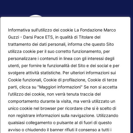
Informativa sull'utilizzo dei cookie La Fondazione Marco
Guzzi - Darsi Pace ETS, in qualità di Titolare del
trattamento dei dati personali, informa che questo Sito
utilizza cookie per il suo corretto funzionamento, per
F.A.Q.
Contatti
personalizzare i contenuti in linea con gli interessi degli
utenti, per fornire le funzionalità del Sito e dei social e per
Mappa del sito
Calendario corsi
svolgere attività statistiche. Per ulteriori informazioni sui
Progetti Darsi Pace
Privacy Policy
Cookie funzionali, Cookie di profilazione, Cookie di terze
parti, clicca su "Maggiori informazioni" Se non si accetta
Login redattori
Cookie Policy
l'utilizzo dei cookie, non verrà tenuta traccia del
comportamento durante la visita, ma verrà utilizzato un
unico cookie nel browser per ricordare che si è scelto di
Seguici su:
non registrare informazioni sulla navigazione. Utilizzando
qualsiasi collegamento o pulsante al di fuori di questo
avviso o chiudendo il banner rifiuti il consenso a tutti i