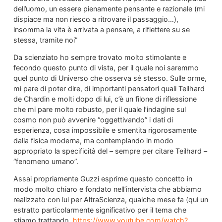
dell’uomo, un essere pienamente pensante e razionale (mi
dispiace ma non riesco a ritrovare il passaggio…),
insomma la vita è arrivata a pensare, a riflettere su se
stessa, tramite noi”
Da scienziato ho sempre trovato molto stimolante e
fecondo questo punto di vista, per il quale noi saremmo
quel punto di Universo che osserva sé stesso. Sulle orme,
mi pare di poter dire, di importanti pensatori quali Teilhard
de Chardin e molti dopo di lui, c’è un filone di riflessione
che mi pare molto robusto, per il quale l’indagine sul
cosmo non può avvenire “oggettivando” i dati di
esperienza, cosa impossibile e smentita rigorosamente
dalla fisica moderna, ma contemplando in modo
appropriato la specificità del – sempre per citare Teilhard –
“fenomeno umano”.
Assai propriamente Guzzi esprime questo concetto in
modo molto chiaro e fondato nell’intervista che abbiamo
realizzato con lui per AltraScienza, qualche mese fa (qui un
estratto particolarmente significativo per il tema che
stiamo trattando,
https://www.youtube.com/watch?