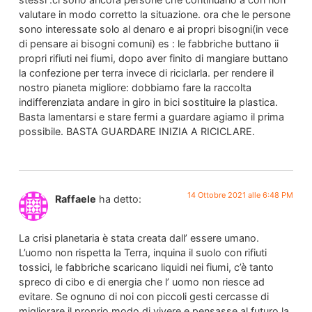
valutare in modo corretto la situazione. ora che le persone
sono interessate solo al denaro e ai propri bisogni(in vece
di pensare ai bisogni comuni) es : le fabbriche buttano ii
propri rifiuti nei fiumi, dopo aver finito di mangiare buttano
la confezione per terra invece di riciclarla. per rendere il
nostro pianeta migliore: dobbiamo fare la raccolta
indifferenziata andare in giro in bici sostituire la plastica.
Basta lamentarsi e stare fermi a guardare agiamo il prima
possibile. BASTA GUARDARE INIZIA A RICICLARE.
14 Ottobre 2021 alle 6:48 PM
Raffaele
ha detto:
La crisi planetaria è stata creata dall’ essere umano.
L’uomo non rispetta la Terra, inquina il suolo con rifiuti
tossici, le fabbriche scaricano liquidi nei fiumi, c’è tanto
spreco di cibo e di energia che l’ uomo non riesce ad
evitare. Se ognuno di noi con piccoli gesti cercasse di
migliorare il proprio modo di vivere e pensasse al futuro la