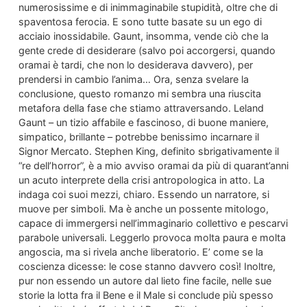
numerosissime e di inimmaginabile stupidità, oltre che di
spaventosa ferocia. E sono tutte basate su un ego di
acciaio inossidabile. Gaunt, insomma, vende ciò che la
gente crede di desiderare (salvo poi accorgersi, quando
oramai è tardi, che non lo desiderava davvero), per
prendersi in cambio l’anima… Ora, senza svelare la
conclusione, questo romanzo mi sembra una riuscita
metafora della fase che stiamo attraversando. Leland
Gaunt – un tizio affabile e fascinoso, di buone maniere,
simpatico, brillante – potrebbe benissimo incarnare il
Signor Mercato. Stephen King, definito sbrigativamente il
“re dell’horror”, è a mio avviso oramai da più di quarant’anni
un acuto interprete della crisi antropologica in atto. La
indaga coi suoi mezzi, chiaro. Essendo un narratore, si
muove per simboli. Ma è anche un possente mitologo,
capace di immergersi nell’immaginario collettivo e pescarvi
parabole universali. Leggerlo provoca molta paura e molta
angoscia, ma si rivela anche liberatorio. E’ come se la
coscienza dicesse: le cose stanno davvero così! Inoltre,
pur non essendo un autore dal lieto fine facile, nelle sue
storie la lotta fra il Bene e il Male si conclude più spesso