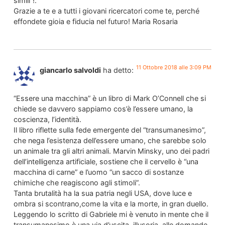
simili”!.
Grazie a te e a tutti i giovani ricercatori come te, perché
effondete gioia e fiducia nel futuro! Maria Rosaria
11 Ottobre 2018 alle 3:09 PM
giancarlo salvoldi
ha detto:
“Essere una macchina” è un libro di Mark O’Connell che si
chiede se davvero sappiamo cos’è l’essere umano, la
coscienza, l’identità.
Il libro riflette sulla fede emergente del “transumanesimo”,
che nega l’esistenza dell’essere umano, che sarebbe solo
un animale tra gli altri animali. Marvin Minsky, uno dei padri
dell’intelligenza artificiale, sostiene che il cervello è “una
macchina di carne” e l’uomo “un sacco di sostanze
chimiche che reagiscono agli stimoli”.
Tanta brutalità ha la sua patria negli USA, dove luce e
ombra si scontrano,come la vita e la morte, in gran duello.
Leggendo lo scritto di Gabriele mi è venuto in mente che il
transumanesimo è una via d’uscita, illusoria, alle domande