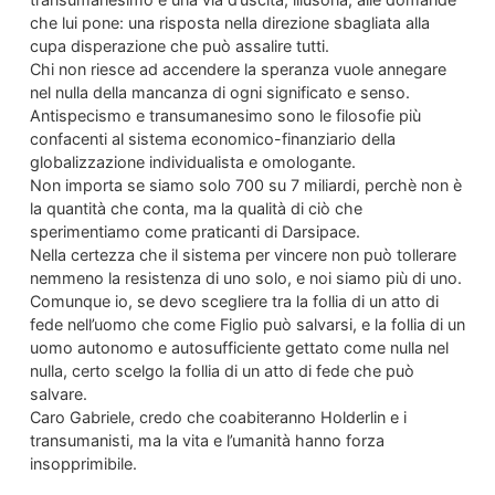
che lui pone: una risposta nella direzione sbagliata alla
cupa disperazione che può assalire tutti.
Chi non riesce ad accendere la speranza vuole annegare
nel nulla della mancanza di ogni significato e senso.
Antispecismo e transumanesimo sono le filosofie più
confacenti al sistema economico-finanziario della
globalizzazione individualista e omologante.
Non importa se siamo solo 700 su 7 miliardi, perchè non è
la quantità che conta, ma la qualità di ciò che
sperimentiamo come praticanti di Darsipace.
Nella certezza che il sistema per vincere non può tollerare
nemmeno la resistenza di uno solo, e noi siamo più di uno.
Comunque io, se devo scegliere tra la follia di un atto di
fede nell’uomo che come Figlio può salvarsi, e la follia di un
uomo autonomo e autosufficiente gettato come nulla nel
nulla, certo scelgo la follia di un atto di fede che può
salvare.
Caro Gabriele, credo che coabiteranno Holderlin e i
transumanisti, ma la vita e l’umanità hanno forza
insopprimibile.