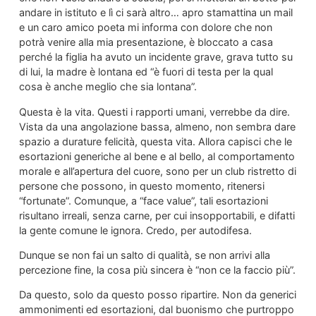
andare in istituto e lì ci sarà altro… apro stamattina un mail
e un caro amico poeta mi informa con dolore che non
potrà venire alla mia presentazione, è bloccato a casa
perché la figlia ha avuto un incidente grave, grava tutto su
di lui, la madre è lontana ed “è fuori di testa per la qual
cosa è anche meglio che sia lontana”.
Questa è la vita. Questi i rapporti umani, verrebbe da dire.
Vista da una angolazione bassa, almeno, non sembra dare
spazio a durature felicità, questa vita. Allora capisci che le
esortazioni generiche al bene e al bello, al comportamento
morale e all’apertura del cuore, sono per un club ristretto di
persone che possono, in questo momento, ritenersi
“fortunate”. Comunque, a “face value”, tali esortazioni
risultano irreali, senza carne, per cui insopportabili, e difatti
la gente comune le ignora. Credo, per autodifesa.
Dunque se non fai un salto di qualità, se non arrivi alla
percezione fine, la cosa più sincera è “non ce la faccio più”.
Da questo, solo da questo posso ripartire. Non da generici
ammonimenti ed esortazioni, dal buonismo che purtroppo