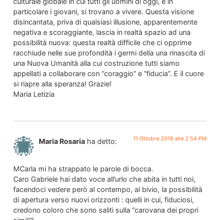
culturale globale in cui tutti gli uomini di oggi, e in
particolare i giovani, si trovano a vivere. Questa visione
disincantata, priva di qualsiasi illusione, apparentemente
negativa e scoraggiante, lascia in realtà spazio ad una
possibilità nuova: questa realtà difficile che ci opprime
racchiude nelle sue profondità i germi della una rinascita di
una Nuova Umanità alla cui costruzione tutti siamo
appellati a collaborare con “coraggio” e “fiducia”. E il cuore
si riapre alla speranza! Grazie!
Maria Letizia
11 Ottobre 2018 alle 2:54 PM
Maria Rosaria
ha detto:
MCarla mi ha strappato le parole di bocca.
Caro Gabriele hai dato voce all’urlo che abita in tutti noi,
facendoci vedere però al contempo, al bivio, la possibilità
di apertura verso nuovi orizzonti : quelli in cui, fiduciosi,
credono coloro che sono saliti sulla “carovana dei propri