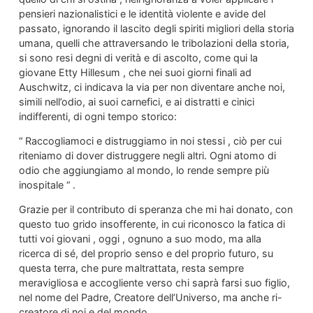
pensieri nazionalistici e le identità violente e avide del
passato, ignorando il lascito degli spiriti migliori della storia
umana, quelli che attraversando le tribolazioni della storia,
si sono resi degni di verità e di ascolto, come qui la
giovane Etty Hillesum , che nei suoi giorni finali ad
Auschwitz, ci indicava la via per non diventare anche noi,
simili nell’odio, ai suoi carnefici, e ai distratti e cinici
indifferenti, di ogni tempo storico:
“ Raccogliamoci e distruggiamo in noi stessi , ciò per cui
riteniamo di dover distruggere negli altri. Ogni atomo di
odio che aggiungiamo al mondo, lo rende sempre più
inospitale “ .
Grazie per il contributo di speranza che mi hai donato, con
questo tuo grido insofferente, in cui riconosco la fatica di
tutti voi giovani , oggi , ognuno a suo modo, ma alla
ricerca di sé, del proprio senso e del proprio futuro, su
questa terra, che pure maltrattata, resta sempre
meravigliosa e accogliente verso chi saprà farsi suo figlio,
nel nome del Padre, Creatore dell’Universo, ma anche ri-
creatore di noi e del mondo.