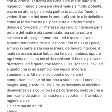
con la vittoria (sofferta) del Bene. Cito le sue parole al
riguardo: “Tendo a pensare che il male sia molto potente,
anche se alla lunga si rivela piuttosto stupido. Tendo a
vedere il potere del bene in modo più sottile e in definitiva
come la forza che ha più possibilità di trasformarsi e
dunque provocare un interesse più vero. L’interesse per il
potere del male è più superficiale, ma sotto sotto è
sciocco e alla lunga monotono – ed è questo il vero
aspetto terrificante della questione.” Per me lui qui parla,
almeno in parte e alla sua maniera, del lavoro interiore: il
male sa essere assai furbo, ma tende a ripetersi; eppure
ogni volta daccapo noi ci ricaschiamo. Il bene è più vario e
divertente, ed è quello che Marco Guzzi sostiene, no?, ed
è quello che io ad esempio non riesco ancora a
sperimentare. Mi viene più spontaneo iterare i
comportamenti che mi portano a stare male; li conosco
meglio. King, uscito nel 1987 da un decennio di micidiale
dipendenza da alcol, droga e psicofarmaci, direbbe che è
terrificante da parte mia insistere a sabotarmi. E avrebbe
ragione a dirlo.
Un caro saluto a tutti.
Enrico